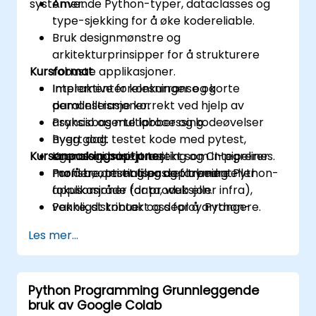
systemer.
Anvende Python-typer, dataclasses og
type-sjekking for å øke kodereliable.
Bruk designmønstre og
arkitekturprinsipper for å strukturere
Kursformat
robuste applikasjoner.
Implementer konkurranse og
Interaktive forelesninger og korte
parallelleisme korrekt ved hjelp av
demonstrasjoner.
asyncio og multiprocessing.
Praksisbaserte labber og kodeøvelser
Bygg godt testet kode med pytest,
hvert dag.
Kursanpassingsoptjoner
egenskapbasert testing og CI-pipelines.
Kronologi mini-prosjekt som integrerer
Profiler, optimaliser og forbedre Python-
mønstre, testing og deployment.
For å be om et tilpasset trening eller
applikasjoner for produksjon.
fokusområde (data, web eller infra),
Pakke, distribuer og deploy Python-
vennligst kontakt oss for å arrangere.
prosjekter ved hjelp av moderne verktøy
Les mer...
og containere.
Python Programming Grunnleggende
bruk av Google Colab