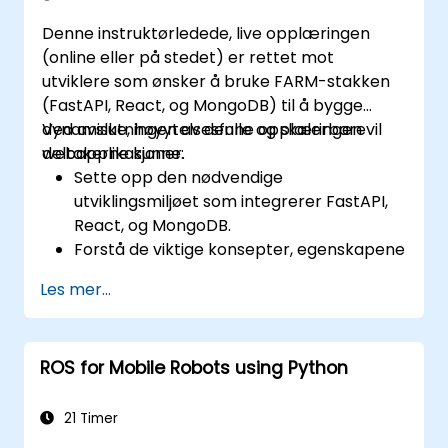
Denne instruktørledede, live opplæringen
(online eller på stedet) er rettet mot
utviklere som ønsker å bruke FARM-stakken
(FastAPI, React, og MongoDB) til å bygge
dynamiske, høyytelsesfulle og skalerbare
Ved avslutningen av denne opplæringen vil
webapplikasjoner.
deltakerne kunne:
Sette opp den nødvendige
utviklingsmiljøet som integrerer FastAPI,
React, og MongoDB.
Forstå de viktige konsepter, egenskapene
og fordelene ved FARM-stakken.
Les mer...
Lære å bygge REST-APIer med FastAPI.
Lære å designe interaktive applikasjoner
med React.
ROS for Mobile Robots using Python
Utvikle, teste og distribuere applikasjoner
(front-end og back-end) ved hjelp av
FARM-stakken.
21 Timer