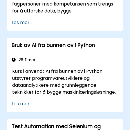
fagpersoner med kompetansen som trengs
for å utforske data, bygge
maskinlæringsmodeller og implementere AI-
Les mer...
drevne løsninger i forretningsmiljøer. Dekker
CRISP-DM-arbeidsflyter, statistisk analyse,
overvåket og uovervåket læring, dyplæring
Bruk av AI fra bunnen av i Python
med Tensorflow, naturlig språkbehandling,
store datamengder med Spark, og
datadrevet fortellerteknikk. Ideelt for
28 Timer
nybegynnere som søker en Python-
Kurs i anvendt AI fra bunnen av i Python
sertifisering innen datavitenskap og
utstyrer programvareutviklere og
karriereklar analyseopplæring.
dataanalytikere med grunnleggende
teknikker for å bygge maskinlæringsløsninger
fra grunnen av ved hjelp av Python.
Les mer...
Omhandler grunnleggende prinsipper for
veiledet læring (klassifisering og regresjon),
ulvetet læring (klustering og
Test Automation med Selenium og
unormalitetsdeteksjon) avanserte