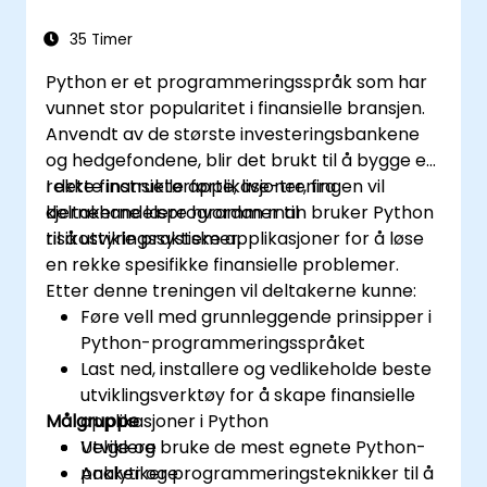
35 Timer
Python er et programmeringsspråk som har
vunnet stor popularitet i finansielle bransjen.
Anvendt av de største investeringsbankene
og hedgefondene, blir det brukt til å bygge en
rekke finansielle applikasjoner, fra
I dette instruktørførte, live-treningen vil
kjernehandelsprogrammer til
deltakerne lære hvordan man bruker Python
risikostyringssystemer.
til å utvikle praktiske applikasjoner for å løse
en rekke spesifikke finansielle problemer.
Etter denne treningen vil deltakerne kunne:
Føre vell med grunnleggende prinsipper i
Python-programmeringsspråket
Last ned, installere og vedlikeholde beste
utviklingsverktøy for å skape finansielle
Målgruppe
applikasjoner i Python
Velge og bruke de mest egnete Python-
Utviklere
pakker og programmeringsteknikker til å
Analytikere