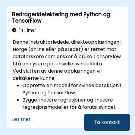
datamodeller og skjemaer basert på
Pydantic og OpenAPI.
Bedrageridetektering med Python og
Koble API-er til en database ved hjelp av
TensorFlow
SQLAlchemy.
Implementere sikkerhet og autentisering i
14 Timer
API-er ved hjelp av FastAPI-verktøyene.
Denne instruktørledede, direkteopplæringen i
Bygge container-images og distribuere
Norge (online eller på stedet) er rettet mot
web-API-er til en sky-server.
dataforskere som ønsker å bruke TensorFlow
til å analysere potensielle svindeldata.
Ved slutten av denne opplæringen vil
deltakerne kunne:
Opprette en modell for svindeldeteksjon i
Python og TensorFlow.
Bygge lineære regresjoner og lineære
regresjonsmodeller for å forutsi svindel.
Utvikle en ende-til-ende AI-applikasjon
Les mer...
for å analysere svindeldata.
Ta kontakt