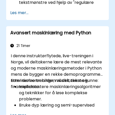
tekstmønstre ved hjelp av "regulære
uttrykk".
Les mer...
Programmatisk generere og oppdatere
Excel-regneark.
Parse PDF-er og Word-dokumenter.
Avansert maskinlæring med Python
Krype nettsider og hente informasjon fra
onlinekilder.
Skrive programmer som sender e-
21 Timer
postvarsler.
I denne instruktørflytede, live-treningen i
Bruke Pythons feilsøkingsverktøy for raskt
Norge, vil deltakerne lære de mest relevante
å løse feil.
og moderne maskinlæringsmetoder i Python
Programmatisk styre mus og tastatur for
mens de bygger en rekke demoprogrammer
å klikke og skrive for deg.
som involverer bilder, musikk, tekst og
Etter denne treningen vil deltakerne kunne:
finansiell data.
Implementere maskinlæringsalgoritmer
og teknikker for å løse komplekse
problemer.
Bruke dyp læring og semi-supervised
læring på program som involverer bilder,