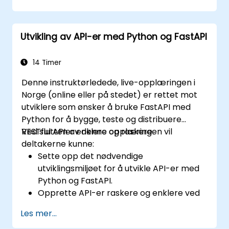
Utvikling av API-er med Python og FastAPI
14 Timer
Denne instruktørledede, live-opplæringen i
Norge (online eller på stedet) er rettet mot
utviklere som ønsker å bruke FastAPI med
Python for å bygge, teste og distribuere
RESTful APIer enklere og raskere.
Ved slutten av denne opplæringen vil
deltakerne kunne:
Sette opp det nødvendige
utviklingsmiljøet for å utvikle API-er med
Python og FastAPI.
Opprette API-er raskere og enklere ved
hjelp av FastAPI-biblioteket.
Les mer...
Lære hvordan man oppretter