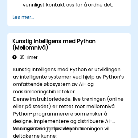
vennligst kontakt oss for å ordne det.
Les mer...
Kunstig intelligens med Python
(Mellomnivå)
35 Timer
Kunstig intelligens med Python er utviklingen
av intelligente systemer ved hjelp av Python’s
omfattende økosystem av AI- og
maskinlæringsbiblioteker.
Denne instruktørledede, live treningen (online
eller på stedet) er rettet mot mellomnivå
Python-programmerere som ønsker å
designe, implementere og distribuere AI-
løsninger ved hjelp av Python.
Ved avslutningen av denne treningen vil
deltakerne kunne: