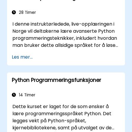
28 Timer
I denne instruktørledede, live-opplæringen i
Norge vil deltakerne lære avanserte Python
programmeringsteknikker, inkludert hvordan
man bruker dette allsidige språket for å løse
problemer innen områder som distribuerte
Les mer...
applikasjoner, dataanalyse og visualisering,
UI-programmering og vedlikeholdsskripting .
Python Programmeringsfunksjoner
14 Timer
Dette kurset er laget for de som ønsker å
lære programmeringsspråket Python. Det
legges vekt på Python-språket,
kjernebibliotekene, samt på utvalget av de