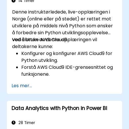
14 Timer
Denne instruktørledede, live-opplæringen i
Norge (online eller på stedet) er rettet mot
utviklere på middels nivå Python som ønsker
å forbedre sin Python utviklingsopplevelse
ved å bruke AWS Cloud9.
Ved slutten av denne opplæringen vil
deltakerne kunne:
Konfigurer og konfigurer AWS Cloud9 for
Python utvikling.
Forstå AWS Cloud9 IDE-grensesnittet og
funksjonene.
Skriv, feilsøk og distribuer Python-
Les mer...
applikasjoner i AWS Cloud9.
Samarbeid med andre utviklere ved å
bruke AWS Cloud9-plattformen.
Data Analytics with Python in Power BI
Integrer AWS Cloud9 med andre AWS-
tjenester for avanserte distribusjoner.
28 Timer