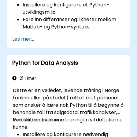
Installere og konfigurere et Python-
utviklingsmiljø.
Føre inn differanser og likheter mellom
Matlab- og Python-syntaks.
Bruke Python til å oppnå innsikt fra ulike
Les mer...
datasett.
Konvertere eksisterende Matlab-
applikasjoner til Python.
Python for Data Analysis
Integrasjon av Matlab- og Python-
applikasjoner.
21 Timer
Dette er en veiledet, levende träning i Norge
(online eller på stedet) rettet mot personer
som ønsker å lære nok Python til å begynne å
behandle tall fra salgsdata, trafikkanalyser,
kundekontakter, osv..
Ved slutten av denne träningen vil deltakerne
kunne:
Installere og konfigurere nødvendig