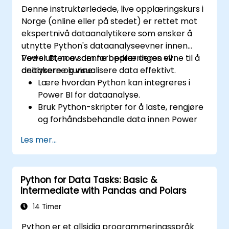
Denne instruktørledede, live opplæringskurs i
Norge (online eller på stedet) er rettet mot
ekspertnivå dataanalytikere som ønsker å
utnytte Python's dataanalyseevner innen
Power BI, noe som forbedrer deres evne til å
Ved slutten av denne opplæringen vil
analysere og visualisere data effektivt.
deltakerne kunne:
Lære hvordan Python kan integreres i
Power BI for dataanalyse.
Bruk Python-skripter for å laste, rengjøre
og forhåndsbehandle data innen Power
BI-miljøet.
Les mer...
Forbedre data visualiseringsevnen ved å
opprette egendefinerte og interaktive
visualiseringer med Python.
Python for Data Tasks: Basic &
Erverve avanserte
Intermediate with Pandas and Polars
dataanalyseferdigheter ved bruk av
Python.
14 Timer
Python er et allsidig programmeringsspråk