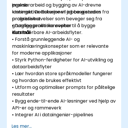
ingeniørarbeid og bygging av AI-drevne
praksis
løsninger. Deltakerne vil jobbe gjennom
• Interaktive diskusjoner og case studies fra
progresive øvelser som beveger seg fra
praksisfeltet
grunnleggende konsepter til å bygge
• Daglige praktiske øvelser
distribuerbare AI-arbeidsflyter.
Kursmål
• Forstå grunnleggende AI- og
maskinlæringskonsepter som er relevante
for moderne applikasjoner
• Styrk Python-ferdigheter for AI-utvikling og
dataarbeidsflyter
• Lær hvordan store språkmodeller fungerer
og hvordan de brukes effektivt
• Utform og optimaliser prompts for pålitelige
resultater
• Bygg ende-til-ende AI-løsninger ved hjelp av
API-er og rammeverk
• Integrer AI i dataingeniør-pipelines
Les mer...