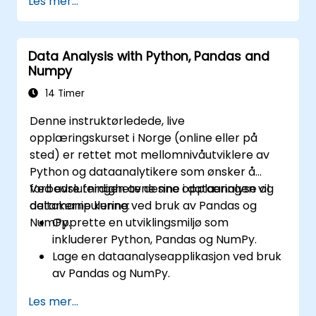
Les mer...
musikk, tekst og finansiell data.
Puste liv i Python-algoritmene deres til
det ytterste.
Data Analysis with Python, Pandas and
Bruk biblioteker og pakker som NumPy og
Numpy
Theano.
14 Timer
Denne instruktørledede, live
opplæringskurset i Norge (online eller på
sted) er rettet mot mellomnivåutviklere av
Python og dataanalytikere som ønsker å
forbedre ferdighetene sine i dataanalyse og
Ved avslutningen av denne opplæringen vil
datamanipulering ved bruk av Pandas og
deltakerne kunne:
NumPy.
Opprette en utviklingsmiljø som
inkluderer Python, Pandas og NumPy.
Lage en dataanalyseapplikasjon ved bruk
av Pandas og NumPy.
Utføre avansert datamanipulering,
Les mer...
sortering og filtreringsoperasjoner.