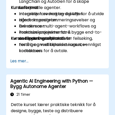
LangChain og AutoGen for å skape
Kursusformat
funksjonelle agenter.
Integrasjon av verktøy og APIs for å utvide
Interaktiv foredrag og diskusjon.
agent-kapasiteter.
Håndsom programmeringsøvelser og
Orkestrere multi-agent-workflows og
live-demoer.
kommunikasjonsmønstre.
Praktiske prosjekter for å bygge end-to-
Kursus tilpasningsalternativer
Anvende beste praksis for feilsøking,
end agent-workflows.
testing og vedlikehold av agente-
For å be om et tilpasset kursus, vennligst
kodebasen.
kontakt oss for å avtale.
Les mer...
Agentic AI Engineering with Python —
Bygg Autonome Agenter
21 Timer
Dette kurset lærer praktiske teknikk for å
designe, bygge, teste og distribuere