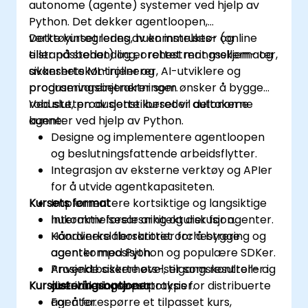
autonome (agente) systemer ved hjelp av
Python. Det dekker agentloopen,
verktøyintegrering, hukommelses- og
Dette kurset ledes av en instruktør (online
tilstandsbehandling, orchestreringsskjemater,
eller på stedet) og er rettet mot mellem- og
sikkerhetskontroller og
avanserte ML-injenerer, AI-utviklere og
produseringsbetraktninger.
programvareinjenerer som ønsker å bygge
robuste, produsjonstilbereder autonome
Ved slutten av dette kurset vil deltakerne
agenter ved hjelp av Python.
kunne:
Designe og implementere agentloopen
og beslutningsfattende arbeidsflytter.
Integrasjon av eksterne verktøy og APIer
for å utvide agentkapasiteten.
Kursets format
Implementere kortsiktige og langsiktige
hukommelsesar arkitekturer for agenter.
Interaktiv forelesning og diskusjon.
Koordinere flerskrittet orchestrering og
Håndverkslaboratorier for å bygge
agentkomposisjon.
agenter med Python og populære SDKer.
Anvende sikkerhets-, tilgangskontroll- og
Prosjektbaserte øvelser som resulterer i
Kursjusteringsoptjoner
overvåkningsbestpraksis for distribuerte
distribuerbare prototyper.
agenter.
For å forespørre et tilpasset kurs,