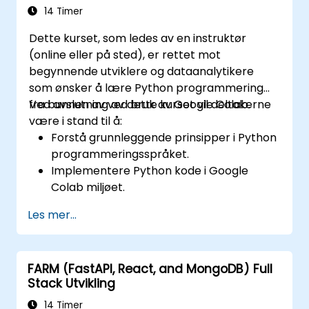
14 Timer
Dette kurset, som ledes av en instruktør
(online eller på sted), er rettet mot
begynnende utviklere og dataanalytikere
som ønsker å lære Python programmering
fra bunnen av ved bruk av Google Colab.
Ved avslutning av dette kurset vil deltakerne
være i stand til å:
Forstå grunnleggende prinsipper i Python
programmeringsspråket.
Implementere Python kode i Google
Colab miljøet.
Bruke styringsstrukturer for å håndtere
Les mer...
flyten i et Python program.
Opprette funksjoner for å organisere og
gjenbruke kode effektivt.
FARM (FastAPI, React, and MongoDB) Full
Utforske og bruke grunnleggende
Stack Utvikling
biblioteker for Python programmering.
14 Timer