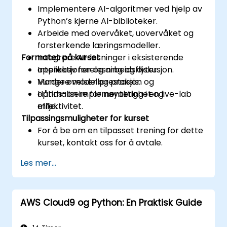
Implementere AI-algoritmer ved hjelp av
Python’s kjerne AI-biblioteker.
Arbeide med overvåket, uovervåket og
forsterkende læringsmodeller.
Formatet på kurset
Integrere AI-løsninger i eksisterende
applikasjoner og arbeidsflyter.
Interaktiv forelesning og diskusjon.
Vurdere modellprestasjon og
Mange øvelser og praksis.
optimalisere for nøyaktighet og
Hånds-on implementering i en live-lab
effektivitet.
miljø.
Tilpassingsmuligheter for kurset
For å be om en tilpasset trening for dette
kurset, kontakt oss for å avtale.
Les mer...
AWS Cloud9 og Python: En Praktisk Guide