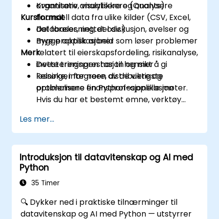
organisere, visualisere og analysere
Kvantitativ analytikkere (Quants)
Kursformat
finansiell data fra ulike kilder (CSV, Excel,
databaser, nettet osv.)
Del forelesning, del diskusjon, øvelser og
Bygge applikasjoner som løser problemer
mye praktisk arbeid
Merk
relatert til eierskapsfordeling, risikanalyse,
investeringsprestasjon og mer
Dette treningen har til hensikt å gi
Felsøke, integrere, distribuere og
løsninger for noen av de viktigste
optimalisere en Python-applikasjon
problemene finansprofesjonelle møter.
Hvis du har et bestemt emne, verktøy
eller teknikk som du ønsker å legge til
Les mer...
eller utdype mer på, vennligst kontakt oss
for å arrange.
Introduksjon til datavitenskap og AI med
Python
35 Timer
🔍 Dykker ned i praktiske tilnærminger til
datavitenskap og AI med Python — utstyrrer