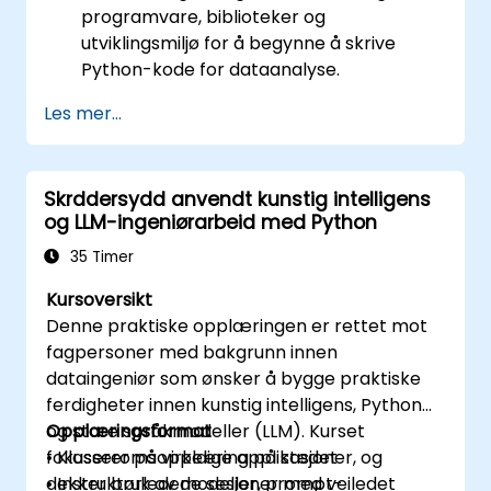
programvare, biblioteker og
utviklingsmiljø for å begynne å skrive
Python-kode for dataanalyse.
Analyzeere data fra kilder som Excel, CSV,
Les mer...
JSON-filer og databaser.
Rense data for å forbedre deres
nytteverdi før analyse.
Skrddersydd anvendt kunstig intelligens
Utføre enkel statistisk analyse.
og LLM-ingeniørarbeid med Python
Generere rapporter som presenterer
ønskede data i rett format, fra rene tall til
35 Timer
datavisualiseringer.
Kursoversikt
Få verdifull innsikt fra data, inkludert trend
Denne praktiske opplæringen er rettet mot
i prestasjon, problemområder.
fagpersoner med bakgrunn innen
dataingeniør som ønsker å bygge praktiske
ferdigheter innen kunstig intelligens, Python
og store språkmodeller (LLM). Kurset
Opplæringsformat
fokuserer på virkelige applikasjoner, og
• Klasseromsopplæring på stedet
dekker bruk av modeller, prompt-
• Instruktørledede sesjoner med veiledet