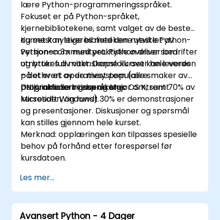
lære Python-programmeringsspråket.
Feilsøke og felsøke ROS-applikasjoner.
Fokuset er på Python-språket,
kjernebibliotekene, samt valget av de beste
og mest nyttige bibliotekene utviklet av
Kurset kan leveres med den nyeste Python-
Python-communityet. Python driver bedrifter
versjonen 3.x med praktiske øvelser som
og brukes av vitenskapsfolk over hele verden
utnytter full makt. Denne kurset kan leveres
– det er et av de mest populære
på ethvert operativsystem (alle smaker av
programmeringsspråkene.
UNIX, inkludert Linux og Mac OS X, samt
De praktiske øvelsene utgjør omtrent 70% av
Microsoft Windows).
kursetiden, og rundt 30% er demonstrasjoner
og presentasjoner. Diskusjoner og spørsmål
kan stilles gjennom hele kurset.
Merknad: opplæringen kan tilpasses spesielle
behov på forhånd etter forespørsel før
kursdatoen.
Les mer...
Avansert Python - 4 Dager