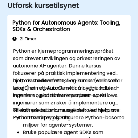
Utforsk kursetilsynet
Python for Autonomous Agents: Tooling,
SDKs & Orchestration
21 Timer
Python er kjerneprogrammeringsspråket
som drevet utviklingen og orkestreringen av
autonome AI-agenter. Denne kursus
fokuserer på praktisk implementering ved
hjelp av moderne SDKs og rammeverk som
Dette instruktørførte, live-kursus (online eller
LangChain og AutoGen for å bygge, koble
lokalt) er rettet mot mellomnivå-backend-
sammen og administrere agent-workflows.
ingeniører, plattform-ingeniører og ML-
ingeniører som ønsker å implementere og
orkestrere autonome agenter ved hjelp av
Til slutt på dette kursus vil deltakerne kunne:
Python-verktøy og APIs.
Sette opp og konfigurere Python-baserte
miljøer for agente-systemer.
Bruke populære agent SDKs som