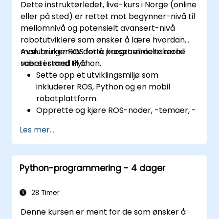
Dette instruktørledet, live-kurs i Norge (online
eller på sted) er rettet mot begynner-nivå til
mellomnivå og potensielt avansert-nivå
robotutviklere som ønsker å lære hvordan
man bruker ROS for å programmere mobil
Avslutningen av dette kurset vil deltakerne
roboter med Python.
være i stand til å:
Sette opp et utviklingsmiljø som
inkluderer ROS, Python og en mobil
robotplattform.
Opprette og kjøre ROS-noder, -temaer, -
tjenester og -aksjoner ved hjelp av
Les mer...
Python.
Bruke ROS-verktøy og -utiliteter for å
overvåke og feilsøke ROS-applikasjoner.
Python-programmering - 4 dager
Bruke ROS-pakker og biblioteker for å
utføre vanlige oppgaver for mobil
roboter.
28 Timer
Integrasjon av ROS med andre rammer
Denne kursen er ment for de som ønsker å
og verktøy.