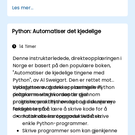
beste og mest nyttige bibliotekene utviklet av
Les mer...
Python-fellesskapet. Python driver
virksomheter og brukes av forskere over hele
verden – det er et av de mest populære
Python: Automatiser det kjedelige
programmeringsspråkene.
14 Timer
Denne instruktørledede, direkteopplæringen i
Norge er basert på den populære boken,
"Automatiser de kjedelige tingene med
Python", av Al Sweigart. Den er rettet mot
nybegynnere og dekker essensielle Python
Ved slutten av denne opplæringen vil
programmeringskonsepter gjennom
deltakerne vite hvordan de skal
praktiske, praktiske øvelser og diskusjoner.
programmere i Python og bruke denne nye
Fokuset er på å lære å skrive kode for å
ferdigheten for:
dramatisk øke kontorproduktiviteten.
Automatisere oppgaver ved å skrive
enkle Python-programmer.
Skrive programmer som kan gjenkjenne