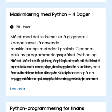
Utføre aggregatoperasjoner og analysere
tidsrekker.
Maskinlæring med Python – 4 Dager
Visualisere data ved bruk av Matplotlib og
andre visualiseringsbiblioteker.
Feilsøke og optimalisere
28 Timer
dataanalysekoden sin.
Målet med dette kurset er å gi generell
kompetanse i å anvende
maskinlæringsmetoder i praksis. Gjennom
bruk av programmeringsspråket Python og
dets ulike biblioteker, og basert på en rekke
Målet vårt er å gi deg ferdighetene til å forstå
praktiske eksempler, lærer dette kurset
og bruke de mest grunnleggende verktøyene
hvordan man bruker de viktigste
fra Machine Learning verktøykassen på en
byggesteinene i maskinlæring, hvordan man
trygg måte og unngå de vanlige fallgruvene i
tar beslutninger om datamodellering, tolker
Data Sciences-applikasjoner.
Les mer...
utdataene fra algoritmer og validere
resultatene.
Python-programmering for finans