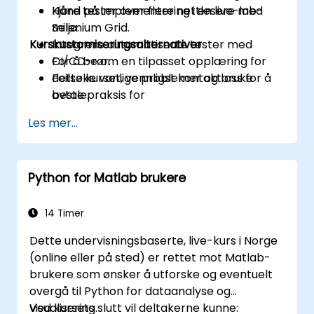
Kjøre tester over flere nettlesere med
Hånd på implementering i en live-lab-
Selenium Grid.
miljø.
Kurskustomiseringsalternativer
Integrere automatiserte tester med
CI/CD-rør.
For å be om en tilpasset opplæring for
Feilsøke vanlige problemer og bruke
dette kurset, vennligst kontakt oss for å
beste praksis for
avtale.
automatiseringsstabilitet.
Les mer...
Python for Matlab brukere
14 Timer
Dette undervisningsbaserte, live-kurs i Norge
(online eller på sted) er rettet mot Matlab-
brukere som ønsker å utforske og eventuelt
overgå til Python for dataanalyse og
visualisering.
Ved kursets slutt vil deltakerne kunne: