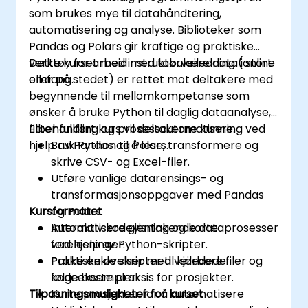
som brukes mye til datahåndtering,
automatisering og analyse. Biblioteker som
Pandas og Polars gir kraftige og praktiske
verktøy for arbeid med tabulære data i stort
Dette kurset med instruktørveiledning (online
omfang.
eller på stedet) er rettet mot deltakere med
begynnende til mellomkompetanse som
ønsker å bruke Python til daglig dataanalyse,
filbehandling og prosessautomatisering ved
Etter fullført kurs vil deltakerne kunne:
hjelp av Pandas og Polars.
Bruk Python til å lese, transformere og
skrive CSV- og Excel-filer.
Utføre vanlige datarensings- og
transformasjonsoppgaver med Pandas
Kursformatet
og Polars.
Automatisere gjentakende dataprosesser
Interaktiv kodevisning og korte
ved hjelp av Python-skripter.
forelesninger.
Pakke enkle skripter til kjørbare filer og
Praktiske øvelser med veiledede
følge beste praksis for prosjekter.
kodeeksempler.
Tilpasningsmuligheter for kurset
Kurte prosjekter for å automatisere