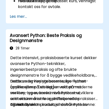
realistiske oppgaver.
Hvis du ønsker et tilpasset kurs, vennligst
kontakt oss for avtale.
Les mer...
Avansert Python: Beste Praksis og
Designmønstre
28 Timer
Dette intensivt, praksisbaserte kurset dekker
avanserte Python-teknikker,
ingeniørbestpraksis og ofte brukte
designmønstre for å bygge vedlikeholdbare,
testbare og høy ytelsesmessige Python-
Dette undervisningsbaserte, live-kurset
applikasjoner. Det legger vekt på moderne
(online eller på stedet) er rettet mot
verktøy, typer, konkurransemønstre,
mellom- og avansert nivå Python-utviklere
arkitekturmønstre og driftsberedde
som ønsker å innføre profesjonelle praksiser
arbeidsflyter.
og mønstre for produksjonsnivå-Python-
Til slutt av dette kurset, vil deltakerne kunne: