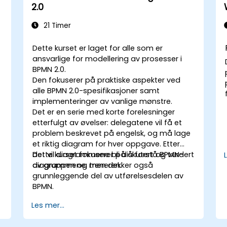
2.0
21 Timer
Dette kurset er laget for alle som er
ansvarlige for modellering av prosesser i
BPMN 2.0.
Den fokuserer på praktiske aspekter ved
alle BPMN 2.0-spesifikasjoner samt
implementeringer av vanlige mønstre.
Det er en serie med korte forelesninger
etterfulgt av øvelser: delegatene vil få et
problem beskrevet på engelsk, og må lage
et riktig diagram for hver oppgave. Etter
,
det vil diagrammene bli diskutert og vurdert
Dette kurset fokuserer på å forstå BPMN-
av gruppen og treneren.
diagrammene, men dekker også
grunnleggende del av utførelsesdelen av
BPMN.
Les mer...