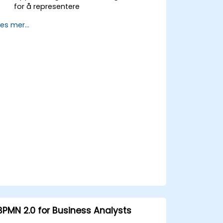
for å representere
forretningsprosesser.
Les mer...
Optimalisere flyt ved å følge beste
praksis i BPMN modellering.
Identifisere og eliminere ineffektiviteter
i forretningsprosesser.
Integrere BPMN i prosjektledelse og
prosessforbedringsinitiativer.
BPMN 2.0 for Business Analysts