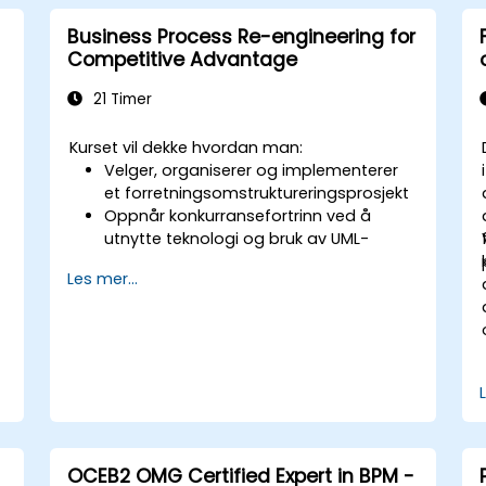
Business Process Re-engineering for
Competitive Advantage
21 Timer
Kurset vil dekke hvordan man:
Velger, organiserer og implementerer
et forretningsomstruktureringsprosjekt
Oppnår konkurransefortrinn ved å
utnytte teknologi og bruk av UML-
verktøy
Les mer...
Maksimerer kundetilfredshet ved å
tilpasse prosessdesign til kundebehov
Identifierer typiske symptomer på
forretningsprosessdysfunksjon
Omstrukturerer arbeidsflyt og struktur
på en vellykket måte innenfor
virksomheten
Sikrer best practice gjennom
anvendelse av forretningsmønstre
OCEB2 OMG Certified Expert in BPM -