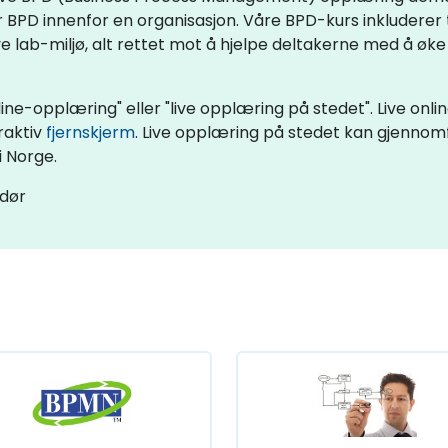
BPD innenfor en organisasjon. Våre BPD-kurs inkluderer te
 lab-miljø, alt rettet mot å hjelpe deltakerne med å øke 
ine-opplæring" eller "live opplæring på stedet". Live onli
raktiv
fjernskjerm
. Live opplæring på stedet kan gjennom
i Norge.
ndør