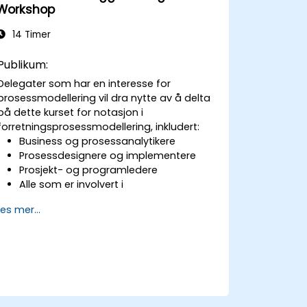
Workshop
14 Timer
Publikum:
Delegater som har en interesse for
prosessmodellering vil dra nytte av å delta
på dette kurset for notasjon i
forretningsprosessmodellering, inkludert:
Business og prosessanalytikere
Prosessdesignere og implementere
Prosjekt- og programledere
Alle som er involvert i
forretningsendring og transformasjon.
Les mer...