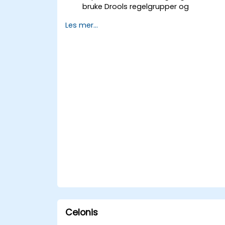
bruke Drools regelgrupper og
agendaer.
Les mer...
Optimaliser ytelsen til regelutførelse i
Drools.
Bruk avanserte Drools Workbench-
funksjoner for regeladministrasjon.
Integrer Drools med eksterne datakilde
og systemer.
Celonis