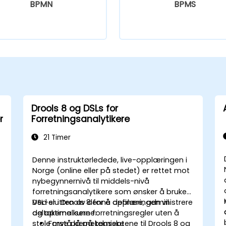
BPMN
BPMS
Drools 8 og DSLs for
r
Forretningsanalytikere
21 Timer
Denne instruktørledede, live-opplæringen i
Norge (online eller på stedet) er rettet mot
nybegynnernivå til middels-nivå
forretningsanalytikere som ønsker å bruke
DSL-er i Drools 8 for å definere, administrere
Ved slutten av denne opplæringen vil
og optimalisere forretningsregler uten å
deltakerne kunne:
stole mye på på tekniske
Forstå kjernekonseptene til Drools 8 og