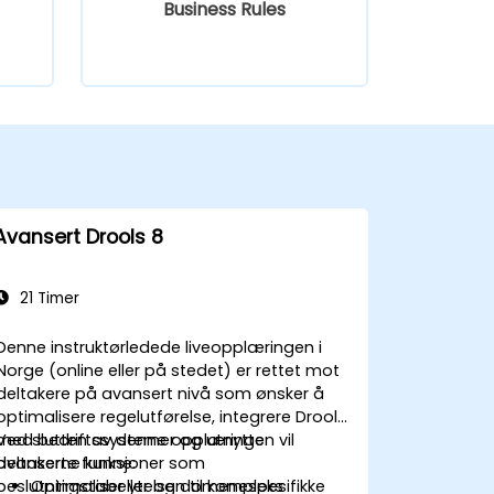
Business Rules
Avansert Drools 8
21 Timer
Denne instruktørledede liveopplæringen i
Norge (online eller på stedet) er rettet mot
deltakere på avansert nivå som ønsker å
optimalisere regelutførelse, integrere Drools
med bedriftssystemer og utnytte
Ved slutten av denne opplæringen vil
avanserte funksjoner som
deltakerne kunne:
beslutningstabeller og domenespesifikke
Optimaliser ytelsen til kompleks