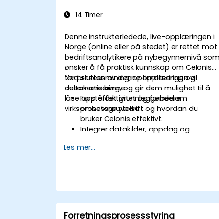
14 Timer
Denne instruktørledede, live-opplæringen i
Norge (online eller på stedet) er rettet mot
bedriftsanalytikere på nybegynnernivå so
ønsker å få praktisk kunnskap om Celonis
for prosessmining, optimalisering og
Ved slutten av denne opplæringen vil
automatisering, og gir dem mulighet til å
deltakerne kunne:
låse opp effektivitet og forbedre
Forstå det grunnleggende om
virksomhetens ytelse.
prosessgruvedrift og hvordan du
bruker Celonis effektivt.
Integrer datakilder, oppdag og
visualiser prosesser.
Les mer...
Få ekspertise på å analysere prosesse
ved hjelp av KPIer og benchmarks.
Automatiser arbeidsflyter og dra nytte
av Celonis Action Engine for
oppgaveautomatisering.
Bygg og tilpass dashbord og rapporte
for sanntidsovervåking.
Forretningsprosessstyring