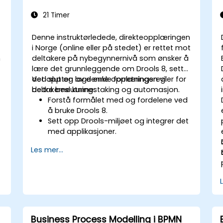
21 Timer
Denne instruktørledede, direkteopplæringen
i Norge (online eller på stedet) er rettet mot
m
deltakere på nybegynnernivå som ønsker å
lære det grunnleggende om Drools 8, sette
det opp og lage enkle forretningsregler for
Ved slutten av denne opplæringen vil
bedre beslutningstaking og automasjon.
deltakerne kunne:
Forstå formålet med og fordelene ved
å bruke Drools 8.
Sett opp Drools-miljøet og integrer det
med applikasjoner.
Opprett, test og distribuer enkle
Les mer...
r
forretningsregler.
Bruk Drools Workbench for
regeladministrasjon og
beslutningstabeller.
Implementer Drools i virkelige scenarier
r
for å automatisere beslutninger.
Business Process Modelling i BPMN