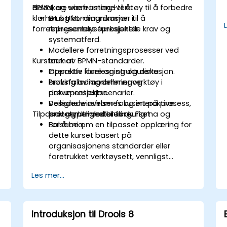
BPMN, og wireframing-verktøy til å forbedre
deltakere være i stand til å:
klarhet og kommunikasjon i
Bruk UML-diagrammer til å
forretningsanalyseprosjekter.
representere funksjonelle krav og
systematferd.
Modellere forretningsprosesser ved
Kursformat
bruk av BPMN-standarder.
r
Opprette klare og strukturerte
Interaktiv forelesning og diskusjon.
bruksfallsdiagrammer og
Prøving av modelleringverktøy i
dokumentasjon.
prøveprosjektscenarier.
Designe wireframes og interaktive
Veiledede øvelser fokusert på prosess,
Tilpasningsmuligheter for kurset
prototyper ved bruk av Figma og
krav og UI-modellering.
Balsamiq.
For å be om en tilpasset opplæring for
dette kurset basert på
organisasjonens standarder eller
foretrukket verktøysett, vennligst
kontakt oss for å avtale.
Les mer...
Introduksjon til Drools 8