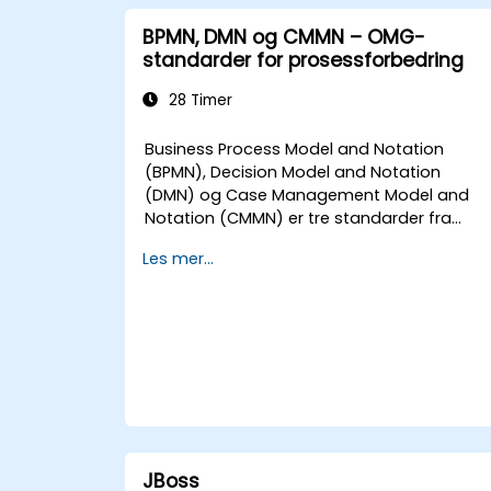
BPMN, DMN og CMMN – OMG-
standarder for prosessforbedring
28 Timer
Business Process Model and Notation
(BPMN), Decision Model and Notation
(DMN) og Case Management Model and
Notation (CMMN) er tre standarder fra
Object Management Group (OMG) for
Les mer...
prosesser, beslutninger og saker. Dette
kurset gir en innføring i alle disse
standardene og informerer om når vi bør
bruke hvilken.
JBoss