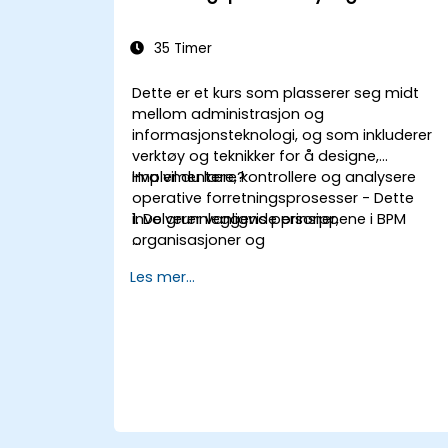
35 Timer
Dette er et kurs som plasserer seg midt
mellom administrasjon og
informasjonsteknologi, og som inkluderer
verktøy og teknikker for å designe,
implementere, kontrollere og analysere
Hva vil du lære?
operative forretningsprosesser - Dette
involverer vanligvis personer,
1. De grunnleggende prinsippene i BPM
organisasjoner og
programvareapplikasjoner.
2. BPM- implementeringsstrategier
Les mer...
Dette kurset inneholder praktiske oppgaver
3. Prosessmodellering, analyse og design
deltakere vil bli introdusert for emner under
teoriklasser, og disse vil bli ledsaget av
4. Styre og forretningsstrategier
praktiske øvelser.
5. Modellering av en prosess med BPMN
6. Forretningsregler