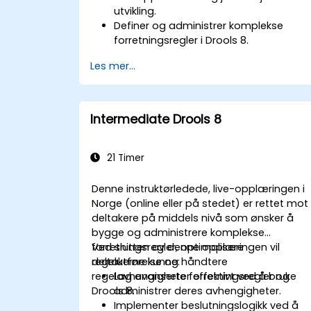
utvikling.
Definer og administrer komplekse
forretningsregler i Drools 8.
Design og utfør arbeidsflyter ved hjelp
Les mer...
av jBPM.
Integrer Drools regler i jBPM prosesser
for dynamisk beslutningstaking.
Optimaliser og feilsøk regeldrevne
Intermediate Drools 8
arbeidsflyter.
21 Timer
Denne instruktørledede, live-opplæringen i
Norge (online eller på stedet) er rettet mot
deltakere på middels nivå som ønsker å
bygge og administrere komplekse
forretningsregler, optimalisere
Ved slutten av denne opplæringen vil
regelutførelse og håndtere
deltakerne kunne:
regelavhengigheter effektivt ved å bruke
Lag avanserte forretningsregler og
Drools 8.
administrer deres avhengigheter.
Implementer beslutningslogikk ved å