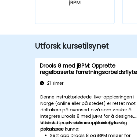
jBPM
Utforsk kursetilsynet
Drools 8 med jBPM: Opprette
regelbaserte forretningsarbeidsflyte
21 Timer
Denne instruktørledede, live-opplæringen i
Norge (online eller på stedet) er rettet mot
deltakere på avansert nivå som ønsker å
integrere Drools 8 med jBPM for å designe,
utføre og optimalisere arbeidsflyter og
Ved slutten av denne opplæringen vil
prosesser.
deltakerne kunne:
Sett opp Drools 8 og jBPM miljøer for