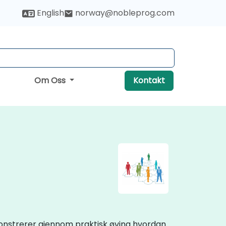
English
norway@nobleprog.com
Om Oss
Kontakt
onstrerer gjennom praktisk øving hvordan