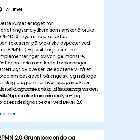
21 Timer
Dette kurset er laget for
forretningsanalytikere som ønsker å bruke
BPMN 2.0 mye i sine prosjekter.
Den fokuserer på praktiske aspekter ved
alle BPMN 2.0-spesifikasjoner samt
implementeringer av vanlige mønstre.
Det er en serie med korte forelesninger
etterfulgt av øvelser: delegatene vil få et
problem beskrevet på engelsk, og må lage
et riktig diagram for hver oppgave. Etter
det vil diagrammene bli diskutert og vurdert
Dette kurset dekker ikke utførelsesdelen av
av gruppen og treneren.
BPMN, det fokuserer på analyse- og
prosessdesignaspekter ved BPMN 2.0.
Les mer...
BPMN 2.0 Grunnleggende og