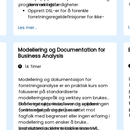
programmeringsferdigheter.
dens arkitektur.
Opprett DSL-er for å forenkle
forretningsregeldefinisjoner for ikke-
tekniske brukere.
Les mer...
Administrer, test og vedlikehold regler
effektivt ved å bruke Drools
Workbench.
Samarbeid med tekniske team for å
Modellering og Documentation for
implementere og avgrense
Business Analysis
forretningsregler.
Bruk beste fremgangsmåter for
14 Timer
regeloptimalisering og
livssyklusadministrasjon.
Modellering og dokumentasjon for
forretningsanalyse er en praktisk kurs som
fokuserer på standardiserte
modelleringsspråk og verktøy som brukes
til å fange opp, visualisere og validere
Denne instruktørlede, levende opplæringen
forretningskrav og prosesser.
(online eller på stedet) er rettet mot
fagfolk med begrenset eller ingen erfaring i
modellering som ønsker å bruke
brannstandarderte teknikker som UML,
Ved slutten av denne opplæringen vil