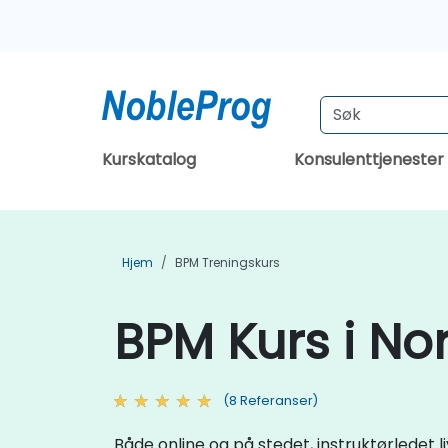
Kurskatalog
Konsulenttjenester
Hjem
BPM Treningskurs
BPM Kurs i No
(8 Referanser)
Både online og på stedet, instruktørlede