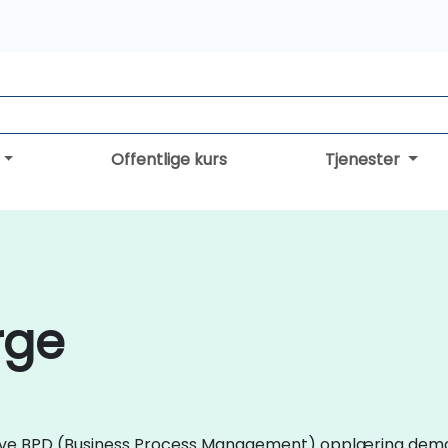
Offentlige kurs
Tjenester
rge
t live BPD (Business Process Management) opplæring dem