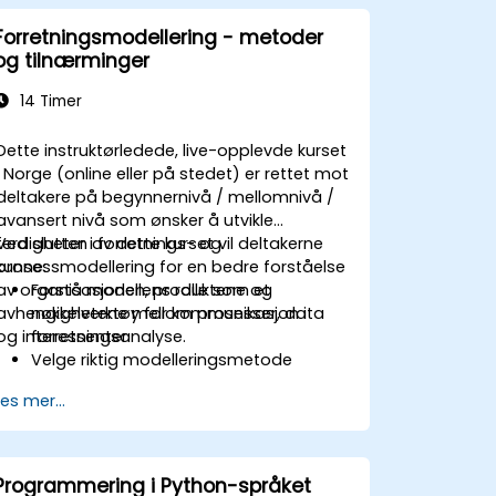
Forretningsmodellering - metoder
og tilnærminger
14 Timer
Dette instruktørledede, live-opplevde kurset
i Norge (online eller på stedet) er rettet mot
deltakere på begynnernivå / mellomnivå /
avansert nivå som ønsker å utvikle
ferdigheter i forretnings- og
Ved slutten av dette kurset vil deltakerne
prosessmodellering for en bedre forståelse
kunne:
av organisasjonen, produktene og
Forstå modellens rolle som et
avhengighetene mellom prosesser, data
nøkkelverktøy for kommunikasjon i
og interessenter.
forretningsanalyse.
Velge riktig modelleringsmetode
(BPMN, UML, SIPOC, Business Model
Les mer...
Canvas) tilpasset et spesifikt
forretningsmål.
Vite hvordan man dekomponerer
komplekse forretningsprosesser til
Programmering i Python-språket