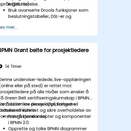
språk (DSL-er).
regelutførelse.
Bruk avanserte Drools funksjoner som
beslutningstabeller, DSL-er og
regelmaler.
Les mer...
Integrer Drools sømløst med
bedriftsapplikasjoner og eksterne
systemer.
Implementer robust versjonskontroll og
BPMN Grønt belte for prosjektledere
samarbeidsmekanismer for
regelutvikling.
Design og distribuer skalerbare Drools-
14 Timer
baserte løsninger for bedriftsbehov.
Denne underviser-ledede, live-opplæringen
(online eller på sted) er rettet mot
prosjektledere på alle nivåer som ønsker å
få Green Belt sertifiseringskunnskap i BPMN
for å strømline prosjektflyt, forbedre
Ved slutten av denne opplæringen vil
prosesseffektivitet og sikre overholdelse av
deltakerne kunne:
forretningsstandarder.
Forstå kjernkonsepter og komponenter
i BPMN 2.0.
Opprette og tolke BPMN diagrammer