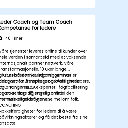
Leder Coach og Team Coach
Kompetanse for ledere
40 Timer
Våre tjenester leveres online til kunder over
hele verden i samarbeid med et voksende
internasjonalt partner nettverk. Våre
transformasjonelle, 10 uker lange,
gruppebaserte læringprogrammer er
Til slutt på denne utdanningen har
designet for å inspirere og kvalifisere ledere,
deltakerne nurtret følgende ferdigheter:
og arrangeres av eksperter i fagfacilitering
EMOTIONSINTELLEKT
og coaching, tilgjengelig online i den
Team er bare så sterke som de
normale arbeidsflytene...
menneskelige relasjonene mellom folk.
COACHING
Nøkkelferdigheter for ledere til å være
påvirkningsaktører og få det beste fra sine
ansatte