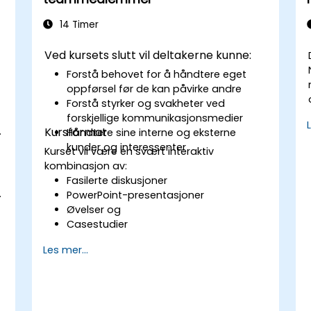
14 Timer
Ved kursets slutt vil deltakerne kunne:
Forstå behovet for å håndtere eget
oppførsel før de kan påvirke andre
Forstå styrker og svakheter ved
forskjellige kommunikasjonsmedier
.
Kursformat
Håndtere sine interne og eksterne
kunder og interessenter
Kurset vil være en svært interaktiv
kombinasjon av:
Fasilerte diskusjoner
.
PowerPoint-presentasjoner
Øvelser og
Casestudier
Les mer...