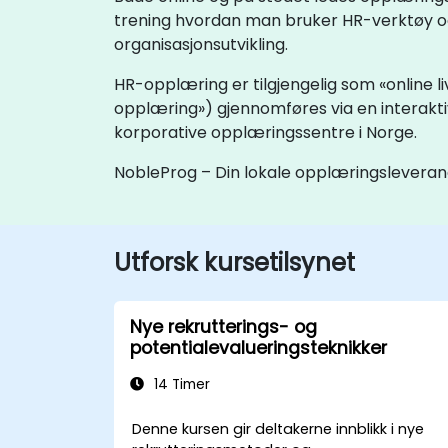
trening hvordan man bruker HR-verktøy og 
organisasjonsutvikling.
HR-opplæring er tilgjengelig som «online li
opplæring») gjennomføres via en interakt
korporative opplæringssentre i Norge.
NobleProg – Din lokale opplæringslevera
Utforsk kursetilsynet
Nye rekrutterings- og
potentialevalueringsteknikker
14 Timer
Denne kursen gir deltakerne innblikk i nye