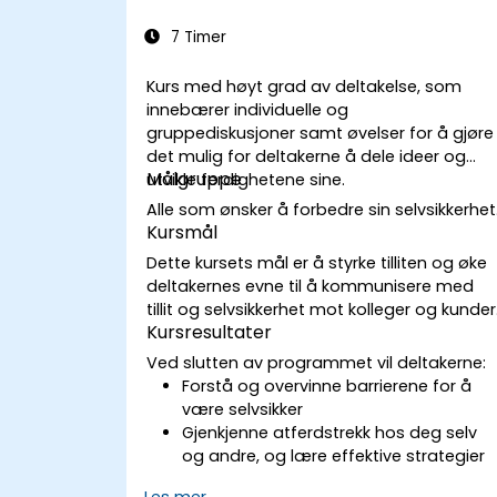
7 Timer
Kurs med høyt grad av deltakelse, som
innebærer individuelle og
gruppediskusjoner samt øvelser for å gjøre
det mulig for deltakerne å dele ideer og
Målgruppe
utvikle ferdighetene sine.
Alle som ønsker å forbedre sin selvsikkerhet
Kursmål
Dette kursets mål er å styrke tilliten og øke
deltakernes evne til å kommunisere med
tillit og selvsikkerhet mot kolleger og kunder
Kursresultater
Ved slutten av programmet vil deltakerne:
Forstå og overvinne barrierene for å
være selvsikker
Gjenkjenne atferdstrekk hos deg selv
og andre, og lære effektive strategier
for å håndtere dem
Les mer...