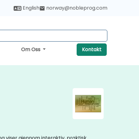
English
norway@nobleprog.com
Om Oss
Kontakt
og viser gjennom interaktiv, praktisk