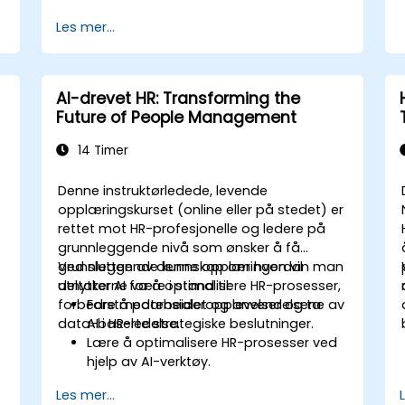
Les mer...
AI-drevet HR: Transforming the
Future of People Management
14 Timer
Denne instruktørledede, levende
opplæringskurset (online eller på stedet) er
rettet mot HR-profesjonelle og ledere på
grunnleggende nivå som ønsker å få
grunnleggende kunnskap om hvordan man
Ved slutten av denne opplæringen vil
utnytter AI for å optimalisere HR-prosesser,
deltakerne være i stand til:
forbedre medarbeideropplevelser og ta
Forstå potensialet og anvendelsene av
data-baserte strategiske beslutninger.
AI i HR-ledelse.
Lære å optimalisere HR-prosesser ved
hjelp av AI-verktøy.
Forbedre medarbeideropplevelser
Les mer...
gjennom AI-drevne strategier.