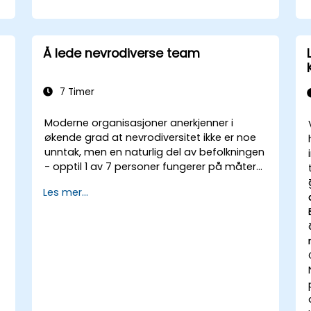
Å lede nevrodiverse team
7 Timer
Moderne organisasjoner anerkjenner i
økende grad at nevrodiversitet ikke er noe
unntak, men en naturlig del av befolkningen
- opptil 1 av 7 personer fungerer på måter
som defineres som nevrodiverse. Det betyr
Les mer...
at de fleste teamene idag består av
individer med forskjellige tilnærminger til
tenking, læring, kommunikasjon og
handling. For ledere er dette ikke en
utfordring - det er en betydelig
utviklingsmulighet.