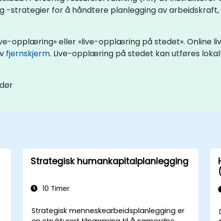
-strategier for å håndtere planlegging av arbeidskraft,
ve-opplæring» eller «live-opplæring på stedet». Online li
iv
fjernskjerm
. Live-opplæring på stedet kan utføres loka
ndør
Strategisk humankapitalplanlegging
10 Timer
Strategisk menneskearbeidsplanlegging er
en strukturert tilnærming til å samordne