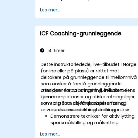
organisasjoner.
Les mer...
ICF Coaching-grunnleggende
14 Timer
Dette instruktørledede, live-tilbudet i Norge
(online eller på plass) er rettet mot
deltakere på grunnleggende til mellomnivå
som ønsker å forstå grunnleggende
prinsipper for ICF-coaching, inkludert dens
Etter denne opplæringen vil deltakerne
kjernekompetanser og etiske retningslinjer,
kunne:
samtidig som de får praktisk erfaring i
Forstå ICFs kjernekompetanser og
anvendelse av coachingteknikker.
deres anvendelse i coachingpraksis.
Demonstrere teknikker for aktiv lytting,
spørsmålstilling og målsetting.
Facilitere meningsfulle og
Les mer...
transformerende coaching-samtaler.