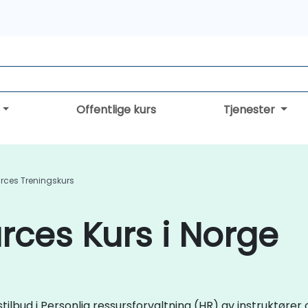
Offentlige kurs
Tjenester
ces Treningskurs
ces Kurs i Norge
lbud i Personlig ressursforvaltning (HR) av instruktører 