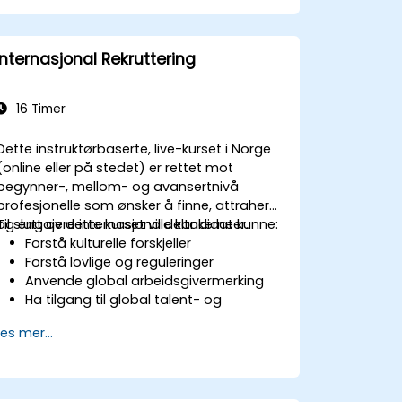
forretningsmål for å støtte
skalerbarhet og kontinuerlig forbedring.
Internasjonal Rekruttering
16 Timer
Dette instruktørbaserte, live-kurset i Norge
(online eller på stedet) er rettet mot
begynner-, mellom- og avansertnivå
profesjonelle som ønsker å finne, attrahere
og engajere internasjonale kandidater.
Til slutt av dette kurset vil deltakerne kunne:
Forstå kulturelle forskjeller
Forstå lovlige og reguleringer
Anvende global arbeidsgivermerking
Ha tilgang til global talent- og
rekrutteringskanaler
Les mer...