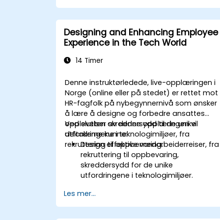
Overholde ICFs etiske kodeks i
profesjonelle coachingoppdrag.
Utvikle en personlig coachingstil som e
Designing and Enhancing Employee
i tråd med ICF-prinsippene.
Experience in the Tech World
14 Timer
Denne instruktørledede, live-opplæringen i
Norge (online eller på stedet) er rettet mot
HR-fagfolk på nybegynnernivå som ønsker
å lære å designe og forbedre ansattes
opplevelser skreddersydd til de unike
Ved slutten av denne opplæringen vil
utfordringene i teknologimiljøer, fra
deltakerne kunne:
rekruttering til oppbevaring.
Design effektive medarbeiderreiser, fra
rekruttering til oppbevaring,
skreddersydd for de unike
utfordringene i teknologimiljøer.
Lær strategier for å fremme
Les mer...
engasjement, inkludering og
kontinuerlig utvikling i den tekniske
arbeidsstyrken.