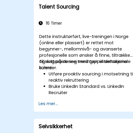
Talent Sourcing
16 Timer
Dette instruktørført, live-treningen i Norge
(online eller plassert) er rettet mot
begynner-, mellomnivå- og avanserte
profesjonelle som ønsker å finne, tiltrække
og engasjere seg med toppinternasjonale
Til slutt på denne treningen vil deltakerne
talenter.
kunne:
Utføre proaktiv sourcing i motsetning ti
reaktiv rekruttering
Bruke LinkedIn Standard vs. LinkedIn
Recruiter
Mestre Boolean søketeknikker
Les mer...
Selge kandidater muligheten &
samarbeide med ansatte ansvarlige
for ansettelse
Selvsikkerhet