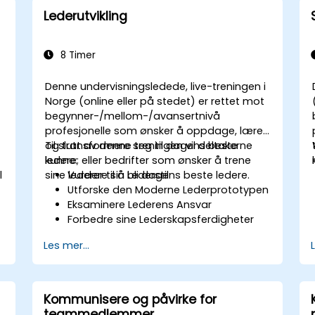
støtte- og vedlikeholdskonfigurasjoner.
Lederutvikling
8 Timer
Denne undervisningsledede, live-treningen i
Norge (online eller på stedet) er rettet mot
begynner-/mellom-/avansertnivå
profesjonelle som ønsker å oppdage, lære
og transformere seg til dagens beste
Til slutt av denne treningen vil deltakerne
ledere; eller bedrifter som ønsker å trene
kunne:
l
sine lederer til å bli dagens beste ledere.
Vurdere sin Lederstil
Utforske den Moderne Lederprototypen
Eksaminere Lederens Ansvar
Forbedre sine Lederskapsferdigheter
Være en Rolerammeverk
Les mer...
Kommunisere og påvirke for
teammedlemmer