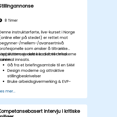
Stillingannonse
8 Timer
Denne instruktørførte, live-kurset i Norge
(online eller på stedet) er rettet mot
begynner-/mellem-/avansertnivå
profesjonelle som ønsker å tiltrække
toppinternasjonale kandidater med
Ved slutten av dette kurset vil deltakerne
minimal innsats.
kunne:
Gå fra et briefingsamtale til en SAM
Design moderne og attraktive
stillingbeskrivelser
Bruke arbeidsgivermerking & EVP-
strategier
Les mer...
Post en eller flere stillingannonser
Motta et tilpasset langliste
Kompetansebasert intervju i kritiske
miljøer