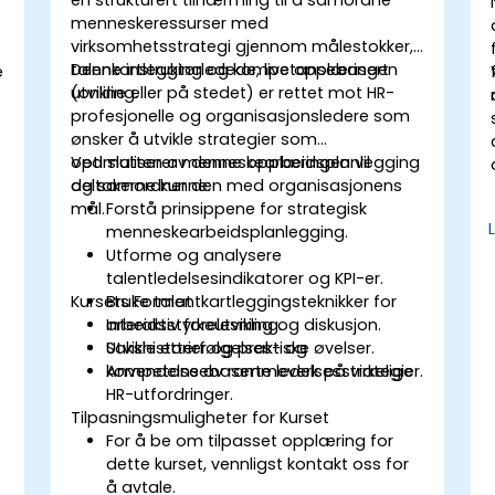
menneskeressurser med
virksomhetsstrategi gjennom målestokker,
talenkartlegging og kompetansebasert
Denne instruktørledede, live opplæringen
e
e
utvikling.
(online eller på stedet) er rettet mot HR-
profesjonelle og organisasjonsledere som
g
ønsker å utvikle strategier som
optimaliserer menneskearbeidsplanlegging
Ved slutten av denne opplæringen vil
og samordner den med organisasjonens
deltakerne kunne:
mål.
Forstå prinsippene for strategisk
menneskearbeidsplanlegging.
Utforme og analysere
talentledelsesindikatorer og KPI-er.
Kursets Format
Bruke talentkartleggingsteknikker for
arbeidsstyrkeutvikling.
Interaktiv forelesning og diskusjon.
Utvikle etterfølgelses- og
Sakshistorier og praktiske øvelser.
kompetansebaserte ledelsesstrategier.
Anvendelse av rammeverk på virkelige
HR-utfordringer.
Tilpasningsmuligheter for Kurset
For å be om tilpasset opplæring for
dette kurset, vennligst kontakt oss for
å avtale.