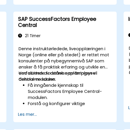
Bruke AI-insikter for å ta strategiske HR-
beslutninger.
r
SAP SuccessFactors Employee
Central
21 Timer
Denne instruktørledede, liveopplæringen i
Norge (online eller på stedet) er rettet mot
konsulenter på nybegynnernivå SAP som
ønsker å få praktisk erfaring og utvikle en
omfattende forståelse av Employee
Ved slutten av denne opplæringen vil
Central-modulen.
deltakerne kunne:
Få inngående kjennskap til
SuccessFactors Employee Central-
modulen.
Forstå og konfigurer viktige
modulkomponenter, inkludert
Les mer...
klargjøring, sikkerhet og
dataadministrasjon.
Utfør grunnleggende og komplekse