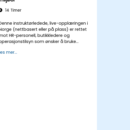
14 Timer
Denne instruktørledede, live-opplæringen i
Norge (nettbasert eller på plass) er rettet
mot HR-personell, butikkledere og
operasjonstilsyn som ønsker å bruke
kompetansebaserte intervju-teknikker for å
Les mer...
identifisere ideelle kandidater, utforme
effektive screeningprosesser og balansere
strenghet med inkludering for å tiltrekke seg
et bredere talentutvalg.