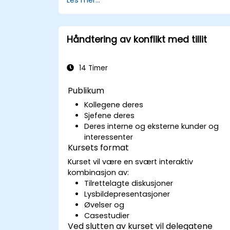
Kommunisere effektivt med en bred
rekke personer for å oppnå gevinst-
vinnsituasjoner der det er mulig
Håndtere vanskelige situasjoner
Håndtering av konflikt med tillit
effektivt.
14 Timer
Publikum
Kollegene deres
Sjefene deres
Deres interne og eksterne kunder og
interessenter
Kursets format
Kurset vil være en svært interaktiv
kombinasjon av:
Tilrettelagte diskusjoner
Lysbildepresentasjoner
Øvelser og
Casestudier
Ved slutten av kurset vil delegatene