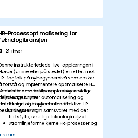
HR-Processoptimalisering for
Teknologibransjen
21 Timer
Denne instruktørledede, live-opplæringen i
Norge (online eller på stedet) er rettet mot
HR-fagfolk på nybegynnernivå som ønsker
å forstå og implementere optimaliserte HR-
prosesser som er tilpasset raske, smidige
Ved slutten av denne opplæringen vil
miljøer og utnytter automatisering og
deltakerne kunne:
datadrevet strategier for bedre
Design og implementer effektive HR-
beslutningstaking.
prosesser som samsvarer med det
fartsfylte, smidige teknologimiljøet.
Strømlinjeforme kjerne HR-prosesser og
utnytte automatiseringsverktøy.
Les mer...
Sikre justering av HR-strategier med