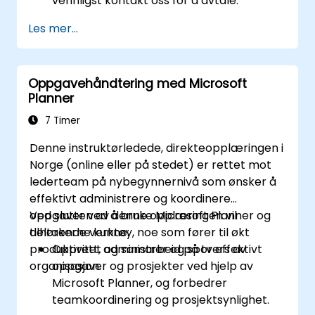
vennligst kontakt oss for å avtale.
Les mer...
Oppgavehåndtering med Microsoft
Planner
7 Timer
Denne instruktørledede, direkteopplæringen i
Norge (online eller på stedet) er rettet mot
lederteam på nybegynnernivå som ønsker å
effektivt administrere og koordinere
oppgaver ved å bruke Microsoft Planner og
Ved slutten av denne opplæringen vil
tilhørende verktøy, noe som fører til økt
deltakerne kunne:
produktivitet og samarbeid på tvers av
Opprett, administrer og spor effektivt
organisasjon.
oppgaver og prosjekter ved hjelp av
Microsoft Planner, og forbedrer
teamkoordinering og prosjektsynlighet.