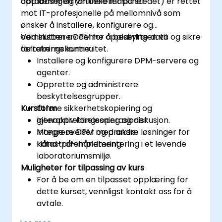
databaser og virtuelle maskiner.
opplæringen (online eller på stedet) er rettet
mot IT-profesjonelle på mellomnivå som
ønsker å installere, konfigurere og
administrere DPM for å beskytte data og sikre
Ved slutten av denne opplæringen vil
forretningskontinuitet.
deltakerne kunne:
Installere og konfigurere DPM-servere og
agenter.
Opprette og administrere
beskyttelsesgrupper.
Kursform
Utføre sikkerhetskopiering og
gjenopprettingsoperasjoner.
Interaktiv forelesning og diskusjon.
Integrere DPM med andre løsninger for
Mange øvelser og praksis.
katastrofehåndtering.
Hånd-på-implementering i et levende
laboratoriumsmiljø.
Muligheter for tilpassing av kurs
For å be om en tilpasset opplæring for
dette kurset, vennligst kontakt oss for å
avtale.