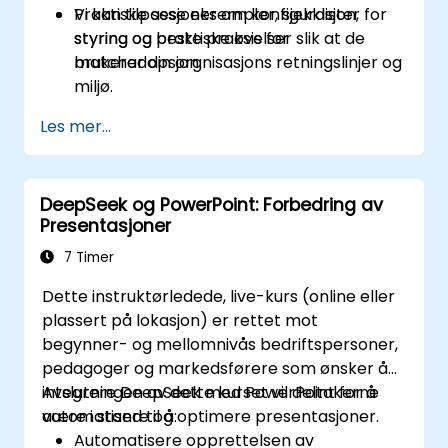
Praktiske sesjoner om konfigurasjon,
Vi kan tilpasse eksempler, sjekklister for
styring og beste praksis for
styring og praktiske øvelser slik at de
brukeradopsjon.
matcher din orgnisasjons retningslinjer og
miljø.
Les mer...
DeepSeek og PowerPoint: Forbedring av
Presentasjoner
7 Timer
Dette instruktørledede, live-kurs (online eller
plassert på lokasjon) er rettet mot
begynner- og mellomnivås bedriftspersoner,
pedagoger og markedsførere som ønsker å
integrere DeepSeek med PowerPoint for å
Avslutningen av dette kurset vil deltakerne
automatisere og optimere presentasjoner.
være i stand til å:
Automatisere opprettelsen av