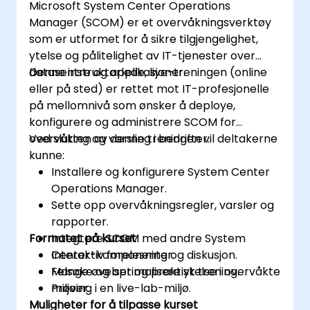
Microsoft System Center Operations
Manager (SCOM) er et overvåkningsverktøy
som er utformet for å sikre tilgjengelighet,
ytelse og pålitelighet av IT-tjenester over
datasentre og applikasjoner.
Denne instruktørlede, live-treningen (online
eller på sted) er rettet mot IT-profesjonelle
på mellomnivå som ønsker å deploye,
konfigurere og administrere SCOM for
overvåking og varsling i bedrifter.
Ved slutten av denne treningen vil deltakerne
kunne:
Installere og konfigurere System Center
Operations Manager.
Sette opp overvåkningsregler, varsler og
rapporter.
Formatet på kurset
Integtere SCOM med andre System
Center-komponenter.
Interaktiv forelesning og diskusjon.
Felsøke og optimalisere ytelse i overvåkte
Mange øvelser og praktisk trening.
miljøer.
Prøving i en live-lab-miljø.
Muligheter for å tilpasse kurset