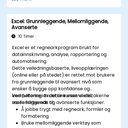
Utvikle dyktighet i å lage, formattere og
administrere Word-dokumenter.
Bruke Excel til datainnputting,
Excel: Grunnleggende, Mellomliggende,
manipulasjon og analyse.
Avanserte
Uforskrømt hvordan man integrerer
Microsoft 365-apps for strømlinede
10 Timer
arbeidsflyter.
Excel er et regnearkprogram brukt for
datainnskrivning, analyse, rapportering og
automatisering.
Dette veiledningsbaserte, liveopplæringen
(online eller på stedet) er rettet mot brukere
fra grunnleggende til avansert nivå som
ønsker å bygge opp konfidanse og
kompetanse i Excel sine essensielle,
Ved fullføring av dette kurset vil deltakerne
mellomliggende og avanserte funksjoner.
være forberedt til:
Å jobbe trygt med regneark, formler og
formatering.
Bruke mellomliggende verktøy som