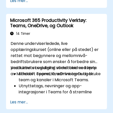
Les mer...
Microsoft 365 Productivity Verktøy:
Teams, OneDrive, og Outlook
14 Timer
Denne underviserledede, live
opplæringskurset (online eller på stedet) er
rettet mot begynnere og mellomnivå-
bedriftsbrukere som ønsker å forbedre sin
produktivitet og digital samarbeid ved hjelp
Ved kursets avslutning vil deltakerne kunne:
av Microsoft Teams, OneDrive og Outlook.
Effektivt opprette, administrere og bruke
team og kanaler i Microsoft Teams.
Utnyttetags, nevninger og app-
integrasjoner i Teams for å strømline
kommunikasjon.
Les mer...
Lagre, organisere og trygt dele filer i
OneDrive ved hjelp av beste praksis.