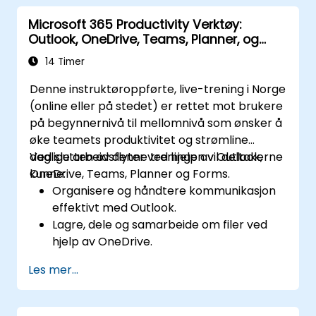
Gjenopprette dokumenter ved hjelp av
Microsoft 365 Productivity Verktøy:
versjonshistorikk og samarbeide på filer i
Outlook, OneDrive, Teams, Planner, og
sanntid.
Forms
Bruke Outlook for avansert e-
14 Timer
posthåndtering og delte kalenderavtaler.
Denne instruktøroppførte, live-trening i Norge
(online eller på stedet) er rettet mot brukere
på begynnernivå til mellomnivå som ønsker å
øke teamets produktivitet og strømline
daglige arbeidsflyter ved hjelp av Outlook,
Ved slutten av denne treningen vil deltakerne
OneDrive, Teams, Planner og Forms.
kunne:
Organisere og håndtere kommunikasjon
effektivt med Outlook.
Lagre, dele og samarbeide om filer ved
hjelp av OneDrive.
Gjennomføre møter, chatter og team-
Les mer...
samarbeid med Microsoft Teams.
Planlegge og følge opp oppgaver
effektivt med Microsoft Planner.