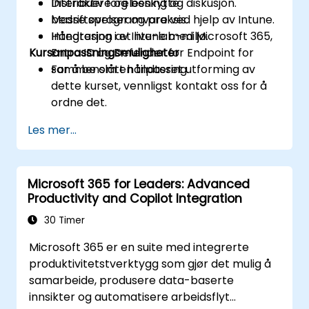
Distribuere og beskytte
Interaktiv forelesning og diskusjon.
bedriftsprogramvare ved hjelp av Intune.
Masse øvelser og praksis.
Integrasjon av Intune med Microsoft 365,
Håndtering i et live-lab-miljø.
Kursanpassningsmuligheter
Entra ID og Defender for Endpoint for
sammenslått håndtering.
For å be om en tilpasset utforming av
dette kurset, vennligst kontakt oss for å
ordne det.
Les mer...
Microsoft 365 for Leaders: Advanced
Productivity and Copilot Integration
30 Timer
Microsoft 365 er en suite med integrerte
produktivitetstverktygg som gjør det mulig å
samarbeide, produsere data-baserte
innsikter og automatisere arbeidsflyt