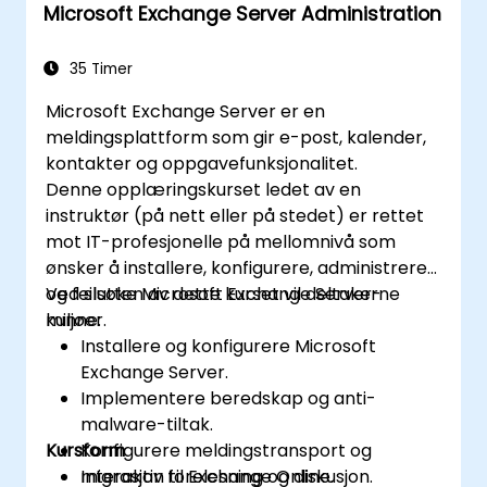
Microsoft Exchange Server Administration
Opprette og analysere online
spørreskjemaer og quizz med Microsoft
Forms.
35 Timer
Microsoft Exchange Server er en
meldingsplattform som gir e-post, kalender,
kontakter og oppgavefunksjonalitet.
Denne opplæringskurset ledet av en
instruktør (på nett eller på stedet) er rettet
mot IT-profesjonelle på mellomnivå som
ønsker å installere, konfigurere, administrere
og feilsøke Microsoft Exchange Server-
Ved slutten av dette kurset vil deltakerne
miljøer.
kunne:
Installere og konfigurere Microsoft
Exchange Server.
Implementere beredskap og anti-
malware-tiltak.
Kursform
Konfigurere meldingstransport og
migrasjon til Exchange Online.
Interaktiv forelesning og diskusjon.