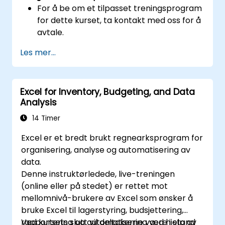
For å be om et tilpasset treningsprogram
for dette kurset, ta kontakt med oss for å
avtale.
Les mer...
Excel for Inventory, Budgeting, and Data
Analysis
14 Timer
Excel er et bredt brukt regnearksprogram for
organisering, analyse og automatisering av
data.
Denne instruktørledede, live-treningen
(online eller på stedet) er rettet mot
mellomnivå-brukere av Excel som ønsker å
bruke Excel til lagerstyring, budsjettering,
rapportering og automatisering ved hjelp av
Ved kursets slutt vil deltakerne være i stand