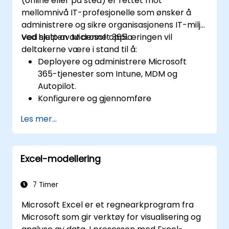
(online eller på sted) er rettet mot
mellomnivå IT-profesjonelle som ønsker å
administrere og sikre organisasjonens IT-miljø
ved hjelp av Microsoft 365.
Ved slutten av denne opplæringen vil
deltakerne være i stand til å:
Deployere og administrere Microsoft
365-tjenester som Intune, MDM og
Autopilot.
Konfigurere og gjennomføre
sikkerhetspolitikker ved hjelp av Windows
Les mer...
Defender og andre Microsoft 365-
sikkerhetstool.
Overvåke og feilsøke enheter og
Excel-modellering
applikasjoner i en Microsoft 365-miljø.
Forstå og implementere overholdelses-
og databeskyttelsestiltak i Microsoft 365.
7 Timer
Bruke beste praksis for Microsoft 365-
Microsoft Excel er et regnearkprogram fra
administrasjon og sikkerhet.
Microsoft som gir verktøy for visualisering og