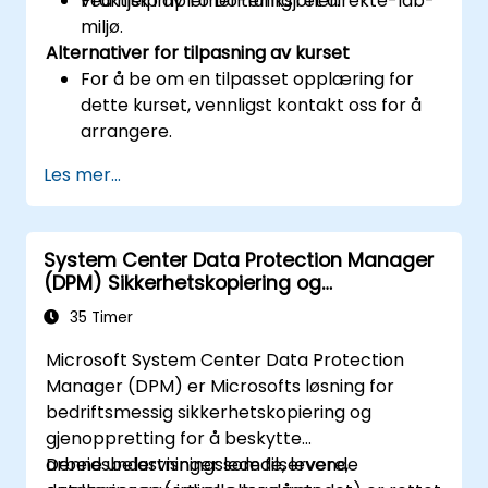
ved hjelp av To Do-funksjoner.
Praktisk implementering i et direkte-lab-
miljø.
Alternativer for tilpasning av kurset
For å be om en tilpasset opplæring for
dette kurset, vennligst kontakt oss for å
arrangere.
Les mer...
System Center Data Protection Manager
(DPM) Sikkerhetskopiering og
gjenoppretting
35 Timer
Microsoft System Center Data Protection
Manager (DPM) er Microsofts løsning for
bedriftsmessig sikkerhetskopiering og
gjenoppretting for å beskytte
arbeidsbelastninger som filservere,
Denne undervisningsledede, levende