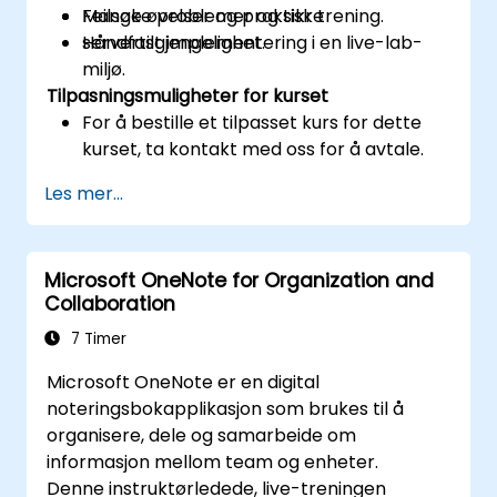
Feilsøke problemer og sikre
Mange øvelser og praktisk trening.
servertilgjengelighet.
Håndfast implementering i en live-lab-
miljø.
Tilpasningsmuligheter for kurset
For å bestille et tilpasset kurs for dette
kurset, ta kontakt med oss for å avtale.
Les mer...
Microsoft OneNote for Organization and
Collaboration
7 Timer
Microsoft OneNote er en digital
noteringsbokapplikasjon som brukes til å
organisere, dele og samarbeide om
informasjon mellom team og enheter.
Denne instruktørledede, live-treningen