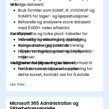
virkelige datasett.
til å:
Bruk formler som SUMIF, IF, VLOOKUP og
SUMIFS for lager- og kjøpssituasjoner.
Behandle og analysere store datasett
med 5.000+ rader effektivt.
Kursformat
Opprette og tolke pivot-tabeller for
månedlig og akkumulert oppfølging.
Interaktiv forelesning og diskusjon.
Automatisere gjentakende
Mange øvelser og praktisk trening.
rapporteringsoppgaver ved hjelp av
Hånds-on implementering i en live-lab-
makroer.
miljø.
Muligheter for tilpasning av kurset
Spore innkjøp av materialer i forhold til
forbruk med strukturerte maler.
For å be om en tilpasset opplæring for
dette kurset, kontakt oss for å avtale.
Les mer...
Microsoft 365 Administration og
Sikkerhetsessensielle