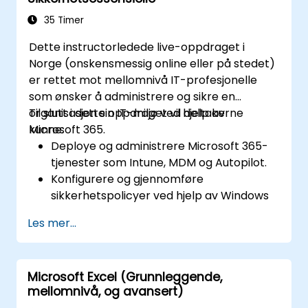
35 Timer
Dette instructorledede live-oppdraget i
Norge (onskensmessig online eller på stedet)
er rettet mot mellomnivå IT-profesjonelle
som ønsker å administrere og sikre en
organisasjon sin IT-miljø ved hjelp av
Til slutt i dette oppdraget vil deltakerne
Microsoft 365.
kunne:
Deploye og administrere Microsoft 365-
tjenester som Intune, MDM og Autopilot.
Konfigurere og gjennomføre
sikkerhetspolicyer ved hjelp av Windows
Defender og andre Microsoft 365-
Les mer...
sikkerhetsherrverk.
Motta og feilsøke enheter og
programmer innenfor et Microsoft 365-
Microsoft Excel (Grunnleggende,
miljø.
mellomnivå, og avansert)
Forkaste og implementere samsvar og