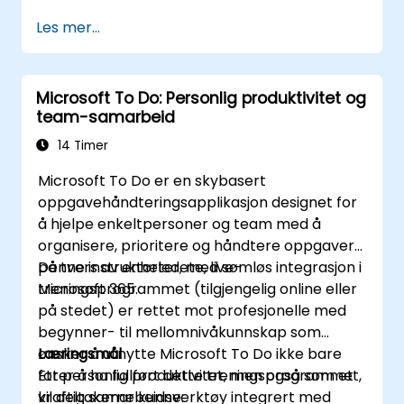
Les mer...
Microsoft To Do: Personlig produktivitet og
team-samarbeid
14 Timer
Microsoft To Do er en skybasert
oppgavehåndteringsapplikasjon designet for
å hjelpe enkeltpersoner og team med å
organisere, prioritere og håndtere oppgaver
på tvers av enheter, med sømløs integrasjon i
Denne instruktørledete, live-
Microsoft 365.
treningsprogrammet (tilgjengelig online eller
på stedet) er rettet mot profesjonelle med
begynner- til mellomnivåkunnskap som
ønsker å utnytte Microsoft To Do ikke bare
Læringsmål
for personlig produktivitet, men også som et
Etter å ha fullført dette treningsprogrammet,
kraftig samarbeidsverktøy integrert med
vil deltakerne kunne: