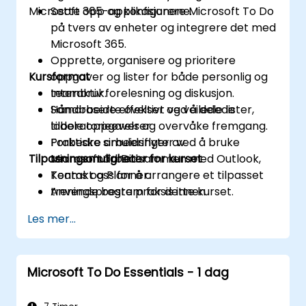
Microsoft 365-applikasjonene.
Sette opp og konfigurere Microsoft To Do
på tvers av enheter og integrere det med
Microsoft 365.
Opprette, organisere og prioritere
Kursformat
oppgaver og lister for både personlig og
teambruk.
Interaktiv forelesning og diskusjon.
Samarbeide effektivt ved å dele lister,
Håndbaserte øvelser og veiledede
tildele oppgaver og overvåke fremgang.
laboratorieøvelser.
Forbedre arbeidsflyter ved å bruke
Praktiske simuleringer av
Tilpasningsmuligheter for kurset
Microsoft To Do sammen med Outlook,
teamsamarbeid.
Teams og Planner.
Kontakt oss for å arrangere et tilpasset
Anvende beste praksis innen
treningsprogram for dette kurset.
produktivitet og avanserte teknikker for
Les mer...
langsiktig adoptering.
Microsoft To Do Essentials - 1 dag