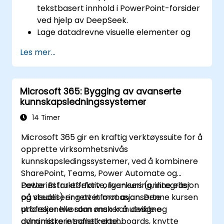
tekstbasert innhold i PowerPoint-forsider
ved hjelp av DeepSeek.
Lage datadrevne visuelle elementer og
infografikk med støtte fra DeepSeek-
Les mer...
modeller.
Bruk AI til å summerize lange rapporter
og omforme dem til presentasjonsklare
Microsoft 365: Bygging av avanserte
sider.
kunnskapsledningssystemer
Integrasjon av DeepSeek med PowerPoint
for en strømlinjet, dynamisk presentasjon.
14 Timer
Microsoft 365 gir en kraftig verktøyssuite for å
opprette virksomhetsnivås
kunnskapsledingssystemer, ved å kombinere
SharePoint, Teams, Power Automate og
Power BI for effektiv organisering, integrasjon
Dette instruktørførte, live-kurs (online eller
og visualisering av informasjon. Denne kursen
på stedet) er rettet mot avanserte
utforsker hvordan man kan designe
profesjonelle som ønsker å utvikle og
dynamiske intranet-dashboards, knytte
administrere sofistikerte