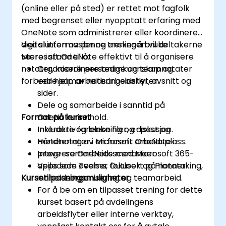
(online eller på sted) er rettet mot fagfolk
med begrenset eller nyopptatt erfaring med
OneNote som administrerer eller koordinerer
digital informasjon og ønsker å bruke
Ved slutten av denne treningen vil deltakerne
Microsoft OneNote effektivt til å organisere
være i stand til å:
notater, koordinere teamkunnskap og
Organisere personlige og teamnotater
forbedre samarbeidsarbeidsflyter.
ved hjelp av noteringsbøker, avsnitt og
sider.
Dele og samarbeide i sanntid på
Format på kurset
OneNote-innhold.
Inkludere og lenke filer, e-post og
Interaktiv forelesning og diskusjon.
møtenotater i en forent arbeidsplass.
Håndtering av Microsoft OneNote i
Integrere OneNote med Microsoft 365-
prøve-samarbeidsscenarioer.
apps som Teams, Outlook og Planner.
Veiledede øvelser fokusert på notataking,
Kursetilpasningsmuligheter
innholdsorganisering og teamarbeid.
For å be om en tilpasset trening for dette
kurset basert på avdelingens
arbeidsflyter eller interne verktøy,