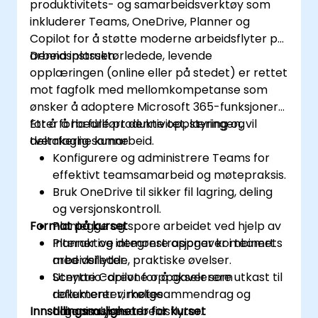
produktivitets- og samarbeidsverktøy som
inkluderer Teams, OneDrive, Planner og
Copilot for å støtte moderne arbeidsflyter på
arbeidsplassen.
Denna instruktørledede, levende
opplæringen (online eller på stedet) er rettet
mot fagfolk med mellomkompetanse som
ønsker å adoptere Microsoft 365-funksjoner
for å forbedre produktivitet, styring og
Etter å ha fullført denne opplæringen, vil
tverrfaglig samarbeid.
deltakerne kunne:
Konfigurere og administrere Teams for
effektivt teamsamarbeid og møtepraksis.
Bruk OneDrive til sikker fil lagring, deling
og versjonskontroll.
Format på kurset
Planlegge og spore arbeidet ved hjelp av
Planner og integrere oppgaver i teamets
Interaktive demonstrasjoner kombinert
arbeidsflyter.
med veiledde, praktiske øvelser.
Utnytte Copilot for å akselerere utkast til
Scenario-drevne oppgaver som
dokumenter, møtesammendrag og
reflekterer virkelige
Innstillingsmuligheter for kurset
dataanalyse.
organisasjonsarbeidsflyter.