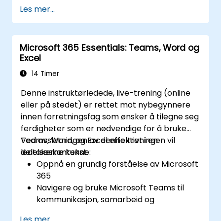
Organiser og prioriter individuelle
Les mer...
oppgaver, del oppgavelister og
samarbeid om oppgaver ved å bruke
Microsoft To Do.
Microsoft 365 Essentials: Teams, Word og
Bruk Microsoft Loop-komponenter for
Excel
sanntidssamarbeid, integrer dem sømløst
i prosjekter og møter, og forbedre
14 Timer
kommunikasjon og informasjonsdeling
Denne instruktørledede, live-trening (online
mellom teammedlemmer.
eller på stedet) er rettet mot nybegynnere
Design og administrer tilpassede lister
innen forretningsfag som ønsker å tilegne seg
skreddersydd for spesifikke
ferdigheter som er nødvendige for å bruke
prosjektbehov, automatiser arbeidsflyter
Teams, Word, og Excel effektivt i en
Ved avslutningen av denne treningen vil
og integrer lister med andre Microsoft
ledelseskontekst.
deltakerne kunne:
365-verktøy for mer effektiv
Oppnå en grundig forståelse av Microsoft
oppgavesporing.
365
Navigere og bruke Microsoft Teams til
kommunikasjon, samarbeid og
prosjektledelse.
Les mer...