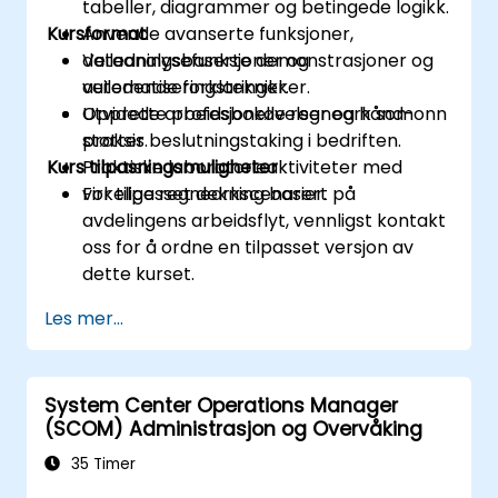
tabeller, diagrammer og betingede logikk.
Kursformat
Anvende avanserte funksjoner,
dataanalysefunksjoner og
Veiledningsbaserte demonstrasjoner og
automatiseringsteknikker.
veiledende forklaringer.
Opprette profesjonelle regneark som
Utvidede arbeidsbokøvelser og hånd-onn
støtter beslutningstaking i bedriften.
praksis.
Kurs tilpasningsmuligheter
Praktiske laboratorieaktiviteter med
virkelige regnearkscenarier.
For tilpasset dekning basert på
avdelingens arbeidsflyt, vennligst kontakt
oss for å ordne en tilpasset versjon av
dette kurset.
Les mer...
System Center Operations Manager
(SCOM) Administrasjon og Overvåking
35 Timer