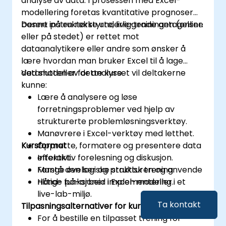
analyse av data. I prosessen med Excel-
modellering foretas kvantitative prognoser
basert på en rekke underliggende antagelser.
Denne instruktørstyrte, live-trainingen (online
eller på stedet) er rettet mot
dataanalytikere eller andre som ønsker å
lære hvordan man bruker Excel til å lage
datamodeller for analyse.
Ved slutten av dette kurset vil deltakerne
kunne:
Lære å analysere og løse
forretningsproblemer ved hjelp av
strukturerte problemløsningsverktøy.
Manøvrere i Excel-verktøy med letthet.
Kursformat
Opprette, formatere og presentere data
effektivt.
Interaktiv forelesning og diskusjon.
Forstå den logiske strukturen og anvende
Mange øvelser og praktisk trening.
riktige funksjoner i Excel-modeller.
Hånd- på-arbeid implementering i et
live-lab-miljø.
Ta kontakt
Tilpasningsalternativer for kurset
For å bestille en tilpasset trening for