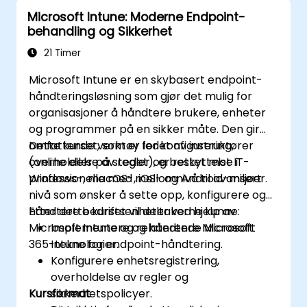
Microsoft Intune: Moderne Endpoint-
behandling og Sikkerhet
21 Timer
Microsoft Intune er en skybasert endpoint-
håndteringsløsning som gjør det mulig for
organisasjoner å håndtere brukere, enheter
og programmer på en sikker måte. Den gir
omfattende verktøy for konfigurering,
Dette kurset, som er ledet av instruktører
overholdelse av regler og beskyttelse i
(online eller på stedet), er rettet mot IT-
Windows-, macOS-, iOS- og Android-miljøer.
professionelle med mellomnivå til avansert
nivå som ønsker å sette opp, konfigurere og
håndtere bedriftsenheter ved hjelp av
Etter dette kurset vil deltakerne kunne:
Microsoft Intune og relaterende Microsoft
Implementere og håndtere Microsoft
365-teknologier.
Intune for endpoint-håndtering.
Konfigurere enhetsregistrering,
overholdelse av regler og
Kursformat
sikkerhetspolicyer.