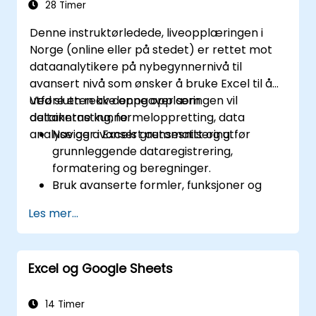
datamaskinsikring i Microsoft 365.
28 Timer
Administrere Microsoft 365-
Denne instruktørledede, liveopplæringen i
sikkerhetstjenester som Microsoft Secure
Norge (online eller på stedet) er rettet mot
Score, Exchange Online Protection, Safe
dataanalytikere på nybegynnernivå til
Attachments og Safe Links.
avansert nivå som ønsker å bruke Excel til å
Implementere samsvars løsninger ved
utføre en rekke oppgaver som
Ved slutten av denne opplæringen vil
hjelp av Microsoft Purview, data tap
datainntasting, formeloppretting, data
deltakerne kunne:
forhindre og sensitivitetsetiketter.
analyse og avansert automatisering.
Naviger i Excels grensesnitt og utfør
grunnleggende dataregistrering,
formatering og beregninger.
Bruk avanserte formler, funksjoner og
betinget formatering for dataanalyse.
Les mer...
Opprett og administrer pivottabeller og
diagrammer for datavisualisering.
Bruk verktøy som Power Query, Power
Excel og Google Sheets
Pivot, og utfør dataanalyse.
Automatiser oppgaver ved hjelp av
makroer og VBA for å strømlinjeforme
14 Timer