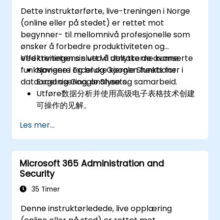
arbeidsflyter.
Dette instruktørførte, live-treningen i Norge
(online eller på stedet) er rettet mot
begynner- til mellomnivå profesjonelle som
ønsker å forbedre produktiviteten og
effektiviteten sin ved å utnytte de avanserte
Ved treningens slutt vil deltakerne kunne:
funksjonene i Excel og Google Sheets for
Navigere og bruke kjernen funktioner i
dataorganisering, analyse og samarbeid.
Excel og Google Sheets.
Utføre数据分析并使用高级电子表格技术创建
可操作的见解。
在Google Sheets中实时协作，实现无缝团队
Les mer...
合作。
为报告、跟踪和项目管理创建可重复使用的模
板。
Microsoft 365 Administration and
Security
35 Timer
Denne instruktørledede, live opplæring