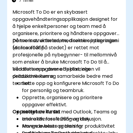
7 Timer
Microsoft To Do er en skybasert
oppgavehåndteringsapplikasjon designet for
å hjelpe enkeltpersoner og team med å
organisere, prioritere og håndtere oppgaver
på tvers av enheter, med sømløs integrasjon i
Denne instruktørledete, direkte opplæringen
Microsoft 365.
(online eller på stedet) er rettet mot
profesjonelle på nybegynner- til mellomnivå
som ønsker å bruke Microsoft To Do til å
håndtere oppgaver effektivt, øke
Ved slutten av denne opplæringen vil
produktiviteten og samarbeide bedre med
deltakerne kunne:
teamet.
Sette opp og konfigurere Microsoft To Do
for personlig og teambruk.
Opprette, organisere og prioritere
oppgaver effektivt.
Oppsettet av kurset
Integriere To Do med Outlook, Teams og
andre Microsoft 365-verktøy.
Interaktiv forelesning og diskusjon.
Anvende beste praksis for produktivitet
Mange øvelser og trening.