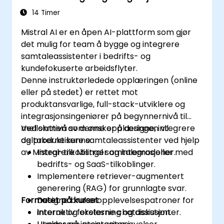
14 Timer
Mistral AI er en åpen AI-plattform som gjør
det mulig for team å bygge og integrere
samtaleassistenter i bedrifts- og
kundefokuserte arbeidsflyter.
Denne instruktørledede opplæringen (online
eller på stedet) er rettet mot
produktansvarlige, full-stack-utviklere og
integrasjonsingeniører på begynnernivå til
mellomnivå som ønsker å designe, integrere
Ved slutten av denne opplæringen vil
og produktisere samtaleassistenter ved hjelp
deltakerne kunne:
av Mistral-tilkoblinger og integrasjoner.
Integrere Mistral samtalemodeller med
bedrifts- og SaaS-tilkoblinger.
Implementere retriever-augmentert
generering (RAG) for grunnlagte svar.
Formatet på kurset
Designe brukeropplevelsespatroner for
interne og eksterne chatassistenter.
Interaktiv forelesning og diskusjon.