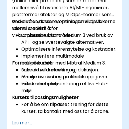
(online eller på stedet) som er rettet mot
mellomnivå til avanserte AI/ML-ingeniører,
plattformarkitekter og MLOps-teamer som
ønsker å utplassere, optimalisere og sikre
Ved slutten av denne treningen vil deltakerne
Mistral Medium 3 for
være i stand til å:
virksomhetsbruksområder.
Utplassere Mistral Medium 3 ved bruk av
API- og selvvertevalgte alternativer.
Optimalisere inferensytelse og kostnader.
Implementere multimodale
Format på kurset
bruksområder med Mistral Medium 3.
Søke om sikkerhets- og
Interaktiv forelesning og diskusjon.
overholdelsesbest praksis for
Mange øvelser og praktiske oppgaver.
virksomhetsmiljøer.
Håndson implementering i et live-lab-
miljø.
Kursets tilpassingsmuligheter
For å be om tilpasset trening for dette
kurset, ta kontakt med oss for å ordne.
Les mer...