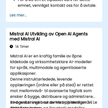
emnet, vennligst kontakt oss for å avtale.
Les mer...
Mistral AI Utvikling av Open AI Agents
med Mistral AI
14 Timer
Mistral AI er en kraftig familie av åpne
kildekode og virksomhetsklare AI-modeller
for språk, multimodale og agentbaserte
applikasjoner.
Denne instruktørledede, levende
opplæringen (online eller på sted) er rettet
mot mellomnivå- til avanserte fagfolk som
ønsker å bygge, distribuere og administrere
AI-agenter ved bruk av Mistrals Medium 3-, Le
Ved avslutningen av denne opplæringen vil