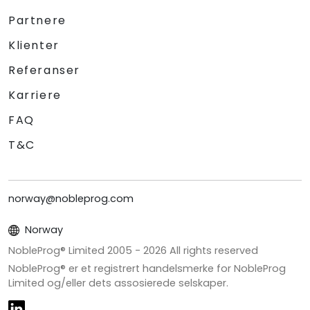
Partnere
Klienter
Referanser
Karriere
FAQ
T&C
norway@nobleprog.com
Norway
NobleProg® Limited 2005 -
2026
All rights reserved
NobleProg® er et registrert handelsmerke for NobleProg
Limited og/eller dets assosierede selskaper.