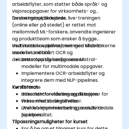
arbeidsflyter, som støtter både språk- og
visjonsoppgaver for virksomhets- og
forskningsapplikasjoner.
Denne instruktørledede, live-treningen
(online eller på stedet) er rettet mot
mellomnivå ML-forskere, anvendte ingeniører
og produktteam som ønsker å bygge
multimodale applikasjoner med Mistral-
Ved slutten av denne treningen vil deltakerne
modeller, inkludert OCR og
være i stand til å:
dokumentforståelsesprosesser.
Sette opp og konfigurere Mistral-
modeller for multimodale oppgaver.
Implementere OCR-arbeidsflyter og
integrere dem med NLP-pipelines.
Kursformat
Utforme
dokumentforståelsesapplikasjoner for
Interaktiv forelesning og diskusjon.
virksomhetsbrukstilfeller.
Prøve med kodingsøvelser.
Utvikle visjon-tekstsøk og assistiv UI-
Live-lab implementering av multimodale
funksjonalitet.
pipelines.
Tilpassningsmuligheter for kurset
For å be om et tilpasset kurs for dette