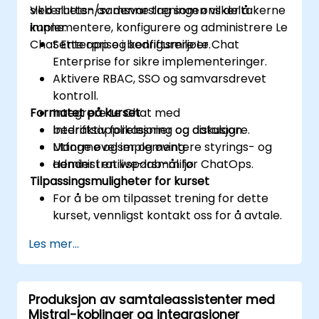
sikkerhets-/samsvarslag som ønsker å
Ved slutten av denne treningen vil deltakerne
implementere, konfigurere og administrere Le
kunne:
Chat Enterprise i bedriftsmiljøer.
Sette opp og konfigurere Le Chat
Enterprise for sikre implementeringer.
Aktivere RBAC, SSO og samvarsdrevet
kontroll.
Formatet på kurset
Integrere Le Chat med
bedriftsapplikasjoner og datalagre.
Interaktiv forelesning og diskusjon.
Utforme og implementere styrings- og
Mange øvelser og øving.
administrativspørsmål for ChatOps.
Hender i en live-lab-miljø.
Tilpassingsmuligheter for kurset
For å be om tilpasset trening for dette
kurset, vennligst kontakt oss for å avtale.
Les mer...
Produksjon av samtaleassistenter med
Mistral-koblinger og integrasjoner