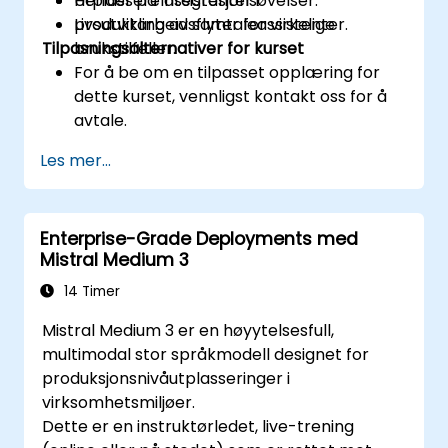
Utplassere assistenter i
Hender på integrasjonsøvelser.
produktarbeidsflyter for virkelige
Livsutvikling av samtaleassistenter.
Tilpasningsalternativer for kurset
brukstilfeller.
For å be om en tilpasset opplæring for
dette kurset, vennligst kontakt oss for å
avtale.
Les mer...
Enterprise-Grade Deployments med
Mistral Medium 3
14 Timer
Mistral Medium 3 er en høyytelsesfull,
multimodal stor språkmodell designet for
produksjonsnivåutplasseringer i
virksomhetsmiljøer.
Dette er en instruktørledet, live-trening