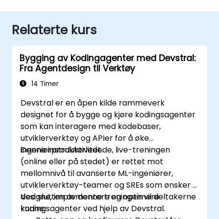
Relaterte kurs
Bygging av Kodingagenter med Devstral:
Fra Agentdesign til Verktøy
14 Timer
Devstral er en åpen kilde rammeverk
designet for å bygge og kjøre kodingsagenter
som kan interagere med kodebaser,
utviklerverktøy og APIer for å øke
ingeniørproduktivitet.
Denne instruktørledede, live-treningen
(online eller på stedet) er rettet mot
mellomnivå til avanserte ML-ingeniører,
utviklerverktøy-teamer og SREs som ønsker å
designe, implementere og optimere
Ved slutten av denne treningen vil deltakerne
kodingsagenter ved hjelp av Devstral.
kunne: