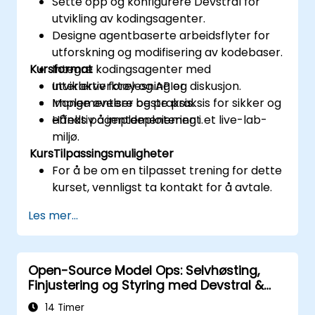
Sette opp og konfigurere Devstral for
utvikling av kodingsagenter.
Designe agentbaserte arbeidsflyter for
utforskning og modifisering av kodebaser.
Kursformat
Integre kodingsagenter med
utviklerverktøy og APIer.
Interaktiv forelesning og diskusjon.
Implementere beste praksis for sikker og
Mange øvelser og praksis.
effektiv agentdeploiement.
Hånds på implementering i et live-lab-
miljø.
KursTilpassingsmuligheter
For å be om en tilpasset trening for dette
kurset, vennligst ta kontakt for å avtale.
Les mer...
Open-Source Model Ops: Selvhøsting,
Finjustering og Styring med Devstral &
Mistral Modeller
14 Timer