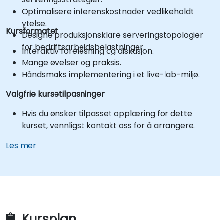
Optimalisere inferenskostnader vedlikeholdt
ytelse.
Kursformatet
Designe produksjonsklare serveringstopologier
for bedriftsarbeidsbelastninger.
Interaktiv forelesning og diskusjon.
Mange øvelser og praksis.
Håndsmaks implementering i et live-lab-miljø.
Valgfrie kursetilpasninger
Hvis du ønsker tilpasset opplæring for dette
kurset, vennligst kontakt oss for å arrangere.
Les mer
Kursplan