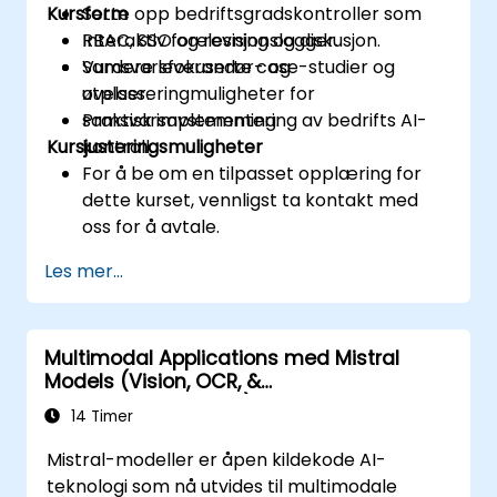
Kursform
Sette opp bedriftsgradskontroller som
RBAC, SSO og revisjonslogger.
Interaktiv forelesning og diskusjon.
Vurdere leverandør- og
Samsvarsfokuserte case-studier og
utplasseringmuligheter for
øvelser.
samsvarsavstemming.
Praktisk implementering av bedrifts AI-
Kursjusteringsmuligheter
kontroll.
For å be om en tilpasset opplæring for
dette kurset, vennligst ta kontakt med
oss for å avtale.
Les mer...
Multimodal Applications med Mistral
Models (Vision, OCR, &
Dokumentforståelse)
14 Timer
Mistral-modeller er åpen kildekode AI-
teknologi som nå utvides til multimodale