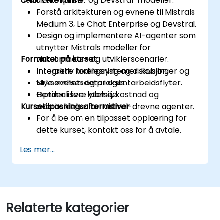
Chat Enterprise- og Devstral-modeller.
deltakere kunne:
Forstå arkitekturen og evnene til Mistrals
Medium 3, Le Chat Enterprise og Devstral.
Design og implementere AI-agenter som
utnytter Mistrals modeller for
Formatet på kurset
virksomhets- og utviklerscenarier.
Integrere kodingsystemer, koblinger og
Interaktiv forelesning og diskusjon.
virksomhetsdata i agentarbeidsflyter.
Mye øvelser og praksis.
Optimalisere ytelse, kostnad og
Hender i live-labmiljø.
Kursetilpasningsalternativer
overholdelse for Mistral-drevne agenter.
For å be om en tilpasset opplæring for
dette kurset, kontakt oss for å avtale.
Les mer...
Relaterte kategorier