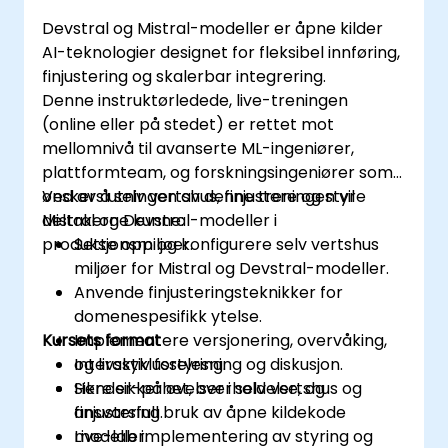
Devstral og Mistral-modeller er åpne kilder
AI-teknologier designet for fleksibel innføring,
finjustering og skalerbar integrering.
Denne instruktørledede, live-treningen
(online eller på stedet) er rettet mot
mellomnivå til avanserte ML-ingeniører,
plattformteam, og forskningsingeniører som
ønsker å selv vertshus, finjustere og styre
Ved avslutningen av denne treningen vil
Mistral og Devstral-modeller i
deltakerne kunne:
produksjonsmiljøer.
Sette opp og konfigurere selv vertshus
miljøer for Mistral og Devstral-modeller.
Anvende finjusteringsteknikker for
domenespesifikk ytelse.
Kursets format
Implementere versjonering, overvåking,
og livssyklusstyring.
Interaktiv forelesning og diskusjon.
Sikre sikkerhet, overholdelse, og
Hender-på øvelser i selv vertshus og
ansvarsfull bruk av åpne kildekode
finjustering.
modeller.
Live-lab implementering av styring og