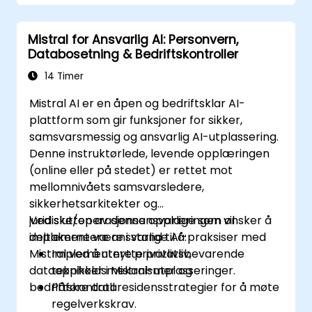
Mistral for Ansvarlig AI: Personvern,
Databosetning & Bedriftskontroller
14 Timer
Mistral AI er en åpen og bedriftsklar AI-
plattform som gir funksjoner for sikker,
samsvarsmessig og ansvarlig AI-utplassering.
Denne instruktørlede, levende opplæringen
(online eller på stedet) er rettet mot
mellomnivåets samsvarsledere,
sikkerhetsarkitekter og
juridiske/operasjonsansvarlige som ønsker å
Ved slutten av denne opplæringen vil
implementere ansvarlige AI-praksiser med
deltakerne være i stand til å:
Mistral ved å utnytte privatliv,
Implementere privatlivsbevarende
dataoppholdsmekanismer og
teknikker i Mistral-utplasseringer.
bedriftskontroll.
Påføre dataresidensstrategier for å møte
regelverkskrav.