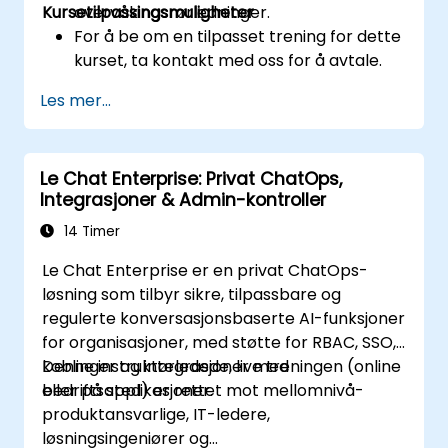
Kursetilpassingsmuligheter
overvåkingsrørledninger.
For å be om en tilpasset trening for dette
kurset, ta kontakt med oss for å avtale.
Les mer...
Le Chat Enterprise: Privat ChatOps,
Integrasjoner & Admin-kontroller
14 Timer
Le Chat Enterprise er en privat ChatOps-
løsning som tilbyr sikre, tilpassbare og
regulerte konversasjonsbaserte AI-funksjoner
for organisasjoner, med støtte for RBAC, SSO,
koblinger og integrasjoner med
Denne instruktørledede, live treningen (online
bedriftsapplikasjoner.
eller på sted) er rettet mot mellomnivå-
produktansvarlige, IT-ledere,
løsningsingeniører og