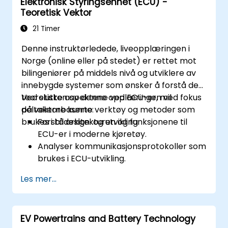
Elektronisk Styringsenhet (ECU) -
Integrere algoritmer for baneplanlegging
Teoretisk Vektor
med sensordata for økt nøyaktighet.
Evaluere ytelsen til ulike algoritmer i
21 Timer
praktiske scenarier.
Denne instruktørledede, liveopplæringen i
Norge (online eller på stedet) er rettet mot
bilingeniører på middels nivå og utviklere av
innebygde systemer som ønsker å forstå de
teoretiske aspektene ved ECU-er, med fokus
Ved slutten av denne opplæringen vil
på vektorbaserte verktøy og metoder som
deltakerne kunne:
brukes i bildesign. og utvikling.
Forstå arkitekturen og funksjonene til
ECU-er i moderne kjøretøy.
Analyser kommunikasjonsprotokoller som
brukes i ECU-utvikling.
Utforsk vektorbaserte verktøy og deres
Les mer...
teoretiske applikasjoner.
Bruk modellbaserte utviklingsprinsipper
på ECU-design.
EV Powertrains and Battery Technology