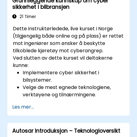
Grunnleggende kunnskap om cyber
prosjektleder og interesserede parter. Kurset
sikkerhet i bilbransjen
dekker ASPICEs betydning på markedet,
overensstemmelse, ulike prosessgrupper og
21 Timer
ASPICE-nivåer gjennom eksempler på reelle
Dette instruktørledede, live kurset i Norge
implementasjoner.
(tilgjengelig både online og på plass) er rettet
mot ingeniører som ønsker å beskytte
tilkoblede kjøretøy mot cyberangrep.
Ved slutten av dette kurset vil deltakerne
kunne:
Implementere cyber sikkerhet i
bilsystemer.
Velge de mest egnede teknologiene,
verktøyene og tilnærmingene.
Les mer...
Autosar Introduksjon – Teknologioversikt