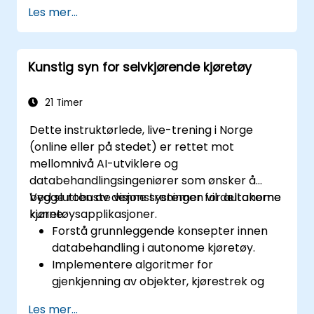
Les mer...
Kunstig syn for selvkjørende kjøretøy
21 Timer
Dette instruktørlede, live-trening i Norge
(online eller på stedet) er rettet mot
mellomnivå AI-utviklere og
databehandlingsingeniører som ønsker å
bygge robuste visjonssystemer for autonome
Ved slutten av denne treningen vil deltakerne
kjøretøysapplikasjoner.
kunne:
Forstå grunnleggende konsepter innen
databehandling i autonome kjøretøy.
Implementere algoritmer for
gjenkjenning av objekter, kjørestrek og
semantisk segmentering.
Les mer...