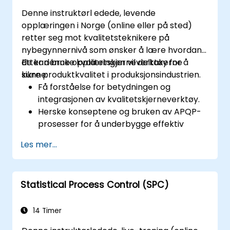
Bygge dype læringsmodeller for å forutsi
Denne instruktørl edede, levende
og analysere kjøresituasjoner.
opplæringen i Norge (online eller på sted)
retter seg mot kvalitetsteknikere på
nybegynnernivå som ønsker å lære hvordan
de kan bruke kvalitetskjerneverktøy for å
Etter denne opplæringen vil deltakerne
sikre produktkvalitet i produksjonsindustrien.
kunne:
Få forståelse for betydningen og
integrasjonen av kvalitetskjerneverktøy.
Herske konseptene og bruken av APQP-
prosesser for å underbygge effektiv
produktkvalitetsplanlegging.
Les mer...
Identifisere potensielle feil i produkter og
prosesser, forstå deres konsekvenser for
produktkvalitet, og implementere tiltak
Statistical Process Control (SPC)
for å redusere risikoene.
Bruk statistiske metoder for å overvåke
og kontrollere produksjonsprosesser,
14 Timer
sikre produktkvalitet og