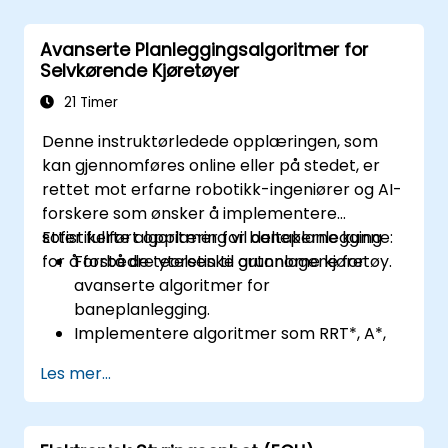
Analyser data og utfør diagnostikk på
ECUer.
Avanserte Planleggingsalgoritmer for
Lag testsaker og automatiser
Selvkørende Kjøretøyer
testarbeidsflyter.
Kalibrer og optimaliser ECUer ved hjelp av
21 Timer
praktiske tilnærminger.
Denne instruktørledede opplæringen, som
kan gjennomføres online eller på stedet, er
rettet mot erfarne robotikk-ingeniører og AI-
forskere som ønsker å implementere
sofistikerte algoritmer for baneplanlegging
Etter fullført opplæring vil deltakerne kunne:
for å forbedre ytelsen til autonome kjøretøy.
Forstå de teoretiske grunnlagene for
avanserte algoritmer for
baneplanlegging.
Implementere algoritmer som RRT*, A*,
og D* for navigasjon i sanntid.
Les mer...
Optimalisere baneplanlegging for
unngåelse av hindringer og dynamiske
miljøer.