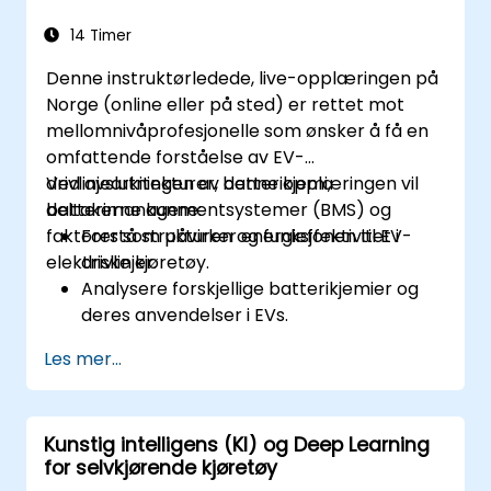
14 Timer
Denne instruktørledede, live-opplæringen på
Norge (online eller på sted) er rettet mot
mellomnivåprofesjonelle som ønsker å få en
omfattende forståelse av EV-
drivlinjearkitekturer, batterikjemi,
Ved avslutningen av denne opplæringen vil
batterimanagementsystemer (BMS) og
deltakerne kunne:
faktorer som påvirker energieffektivitet i
Forstå strukturen og funksjonen til EV-
elektriske kjøretøy.
drivlinjer.
Analysere forskjellige batterikjemier og
deres anvendelser i EVs.
Implementere
Les mer...
batterimanagementteknikker for å
forbedre ytelse og sikkerhet.
Vurdere energieffektivitet i forskjellige
Kunstig intelligens (KI) og Deep Learning
EV-konfigurasjoner.
for selvkjørende kjøretøy