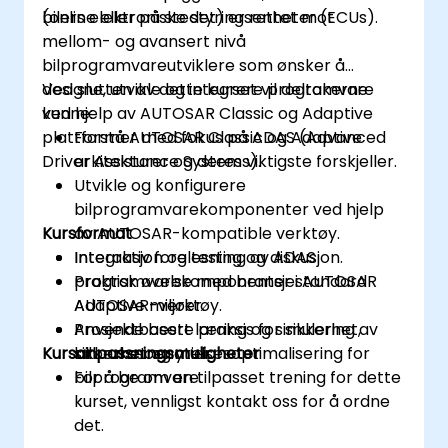
bilers elektroniske styringsenheter (ECUs).
(online eller på stedet) er rettet mot
mellom- og avansert nivå
bilprogramvareutviklere som ønsker å
designe, utvikle og integrere programvare
Ved slutten av dette kurset vil deltakerne
ved hjelp av AUTOSAR Classic og Adaptive
kunne:
plattformer med fokus på ADAS (Advanced
Forstå AUTOSAR Classic og Adaptive
Driver Assistance Systems).
arkitekturer og deres viktigste forskjeller.
Utvikle og konfigurere
bilprogramvarekomponenter ved hjelp
Kursformat
av AUTOSAR-kompatible verktøy.
Integrasjon og testing av ADAS
Interaktiv forelesning og diskusjon.
programvarekomponenter i AUTOSAR
Praktisk øvelse med bransjestandard
Adaptive miljøer.
AUTOSAR-verktøy.
Anvende beste praksis for sikkerhet,
Prosjektbasert læring og simulering av
Kursanpassningsmuligheter
sikkerhet og ytelsesoptimalisering for
bilbruksscenarier.
bilprogramvare.
For å be om en tilpasset trening for dette
kurset, vennligst kontakt oss for å ordne
det.