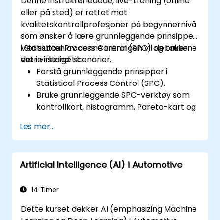
Denne instruktørledede, live-trening (online
prosesseffektivitet.
eller på sted) er rettet mot
kvalitetskontrollprofesjoner på begynnernivå
som ønsker å lære grunnleggende prinsipper
i Statistical Process Control (SPC) og bruke
Ved slutten av denne treningen vil deltakerne
det i virkelige scenarier.
være i stand til:
Forstå grunnleggende prinsipper i
Statistical Process Control (SPC).
Bruke grunnleggende SPC-verktøy som
kontrollkort, histogramm, Pareto-kart og
spredningsdiagram for å overvåke
Les mer...
prosessytelse.
Opprette og tolke ulike typer kontrollkort
for variabel og egenskapsdata for å
Artificial Intelligence (AI) i Automotive
oppdage og analysere
prosessvariasjoner.
Beregne og tolke
14 Timer
prosesskapabilitetsindeks.
Dette kurset dekker AI (emphasizing Machine