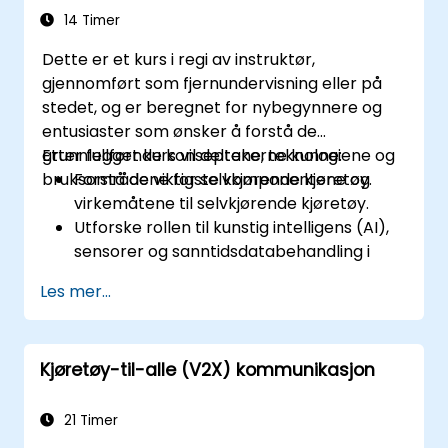
kjøring.
14 Timer
Diskutere casestudier fra virkeligheten
Dette er et kurs i regi av instruktør,
som involverer etiske dilemmaer og
gjennomført som fjernundervisning eller på
juridiske tvister.
stedet, og er beregnet for nybegynnere og
entusiaster som ønsker å forstå de
grunnleggende konseptene, teknologiene og
Etter fullført kurs vil deltakerne kunne:
bruksområdene for selvkjørende kjøretøy.
Forstå de viktigste komponentene og
virkemåtene til selvkjørende kjøretøy.
Utforske rollen til kunstig intelligens (AI),
sensorer og sanntidsdatabehandling i
selvkjørende systemer.
Les mer...
Analysere ulike nivåer av
kjøretøyautonomi og deres anvendelser i
den virkelige verden.
Kjøretøy-til-alle (V2X) kommunikasjon
Undersøke de etiske, juridiske og
regulatoriske aspektene ved autonom
mobilitet.
21 Timer
Få praktisk erfaring med simuleringer av