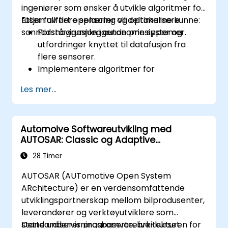
ingeniører som ønsker å utvikle algoritmer for
fusjon av flere sensorer og optimalisere
Etter fullført opplæring vil deltakerne kunne:
sanntidsnavigasjon i autonome systemer.
Forstå grunnleggende prinsipper og
utfordringer knyttet til datafusjon fra
flere sensorer.
Implementere algoritmer for
sensorfusjon for sanntidsnavigasjon i
Les mer...
autonome systemer.
Integrere data fra LiDAR, kameraer og
RADAR for å forbedre oppfattelsesevnen.
Automoive Softwareutvikling med
Analysere og evaluere ytelsen til
AUTOSAR: Classic og Adaptive
fusjonssystemet under ulike forhold.
Plattformer
Utvikle praktiske løsninger for
28 Timer
støyreduksjon i sensorer og datajustering.
AUTOSAR (AUTomotive Open System
ARchitecture) er en verdensomfattende
utviklingspartnerskap mellom bilprodusenter,
leverandører og verktøyutviklere som
standardiserer programvarearkitekturen for
Dette undervisningsbaserte, live-kurset