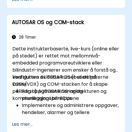
AUTOSAR OS og COM-stack
28 Timer
Dette instruktørbaserte, live-kurs (online eller
på stedet) er rettet mot mellomnivå-
embedded programvareutviklere eller
bilindustri-ingeniører som ønsker å forstå og
konfigurere AUTOSAR OS (basert på
Ved slutten av dette kurset vil deltakerne
OSEK/VDX) og COM-stacken for å skape
kunne:
pålitelig oppgavesteinering og
Forstå AUTOSAR OS-arkitekturen og
kommunikasjon i bil-ECUs.
planleggingsprinsippene
Implementere og administrere oppgaver,
hendelser, alarmer og tellere
Beskrive og konfigurere COM-
Les mer...
stacklagene, inkludert PDUR og