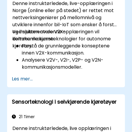
Denne instruktørledede, live-opplæringen i
selvkjørende kjøretøy.
Norge (online eller på stedet) er rettet mot
nettverksingeniører på mellomnivå og
utviklere innenfor bil-IoT som ønsker å forstå
og implementere V2X-
Ved slutten av denne opplæringen vil
kommunikasjonsteknologier for autonome
deltakerne kunne:
kjøretøy.
Forstå de grunnleggende konseptene
innen V2X-kommunikasjon.
Analysere V2V-, V2I-, V2P- og V2N-
kommunikasjonsmodeller.
Implementere V2X-protokoller som
Les mer...
DSRC og C-V2X.
Utvikle simuleringer for tilkoblede
kjøretøymiljøer.
Sensorteknologi i selvkjørende kjøretøyer
Håndtere sikkerhets- og
personvernutfordringer i V2X-nettverk.
21 Timer
Denne instruktørledede, live opplæringen i