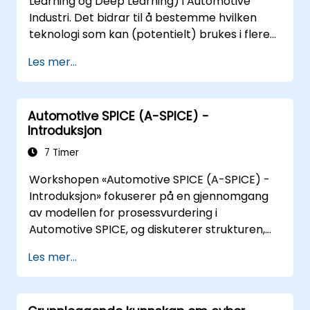
Learning og Deep Learning) i Automotive
Industri. Det bidrar til å bestemme hvilken
teknologi som kan (potentielt) brukes i flere
situasjoner i en bil: fra enkel automatisering,
Les mer...
bildeoppdagelse til selvstendig
beslutningstaking.
Automotive SPICE (A-SPICE) -
Introduksjon
7 Timer
Workshopen «Automotive SPICE (A-SPICE) -
Introduksjon» fokuserer på en gjennomgang
av modellen for prosessvurdering i
Automotive SPICE, og diskuterer strukturen,
klassifiseringen og
Les mer...
interpretasjonsveiledningene. Deltakerne vil
oppnå kompetanser for å forstå
vurderingsprosessen fra perspektivet av