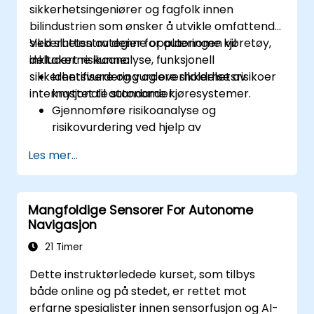
sikkerhetsingeniører og fagfolk innen
bilindustrien som ønsker å utvikle omfattende
sikkerhetsstrategier for autonome kjøretøy,
Ved slutten av denne opplæringen vil
inkludert risikoanalyse, funksjonell
deltakerne kunne:
sikkerhetsvurdering og overholdelse av
Identifisere og vurdere sikkerhetsrisikoer
internasjonale standarder.
knyttet til autonome kjøresystemer.
Gjennomføre risikoanalyse og
risikovurdering ved hjelp av
bransjestandarder.
Les mer...
Implementere sikkerhetsvalidering og
verifiseringsmetoder for AV-systemer.
Anvende funksjonelle
Mangfoldige Sensorer For Autonome
sikkerhetsstandarder, som ISO 26262 og
Navigasjon
SOTIF.
Utvikle risikoreduserende strategier for
21 Timer
sikkerhetsutfordringer knyttet til
Dette instruktørledede kurset, som tilbys
autonome kjøretøy.
både online og på stedet, er rettet mot
erfarne spesialister innen sensorfusjon og AI-