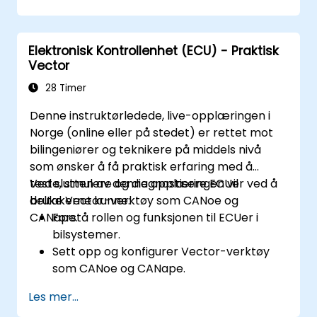
Integriere visjonssystemer med andre
subsystemer i autonome kjøretøy.
Bruke dype læringsteknikker for
Elektronisk Kontrollenhet (ECU) - Praktisk
avanserte oppfatningstjenester.
Vector
Vurdere ytelsen til
databehandlingsmodeller i virkelige
28 Timer
scenarier.
Denne instruktørledede, live-opplæringen i
Norge (online eller på stedet) er rettet mot
bilingeniører og teknikere på middels nivå
som ønsker å få praktisk erfaring med å
teste, simulere og diagnostisere ECUer ved å
Ved slutten av denne opplæringen vil
bruke Vector-verktøy som CANoe og
deltakerne kunne:
CANape.
Forstå rollen og funksjonen til ECUer i
bilsystemer.
Sett opp og konfigurer Vector-verktøy
som CANoe og CANape.
Simuler og test ECU-kommunikasjon på
Les mer...
CAN- og LIN-nettverk.