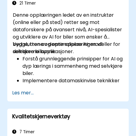
21 Timer
Denne opplæringen ledet av en instruktør
(online eller på sted) retter seg mot
dataforskere på avansert nivå, AI-spesialister
og utviklere av AI for biler som ønsker å
bygge, trene og optimalisere AI-modeller for
Ved slutten av denne opplæringen vil
selvkjøre bilapplikasjoner.
deltakerne kunne:
Forstå grunnleggende prinsipper for AI og
dyp lærings i sammenheng med selvkjøre
biler.
Implementere datamaskinvise teknikker
for reeltid-objektdeteksjon og
Les mer...
sporfølging.
Bruke forsterkning lærings for
beslutningsprosesser i selvkjøre
Kvalitetskjerneverktøy
systemer.
Integrere sensorfusjonsteknikker for
bedre oppfatning og navigering.
7 Timer