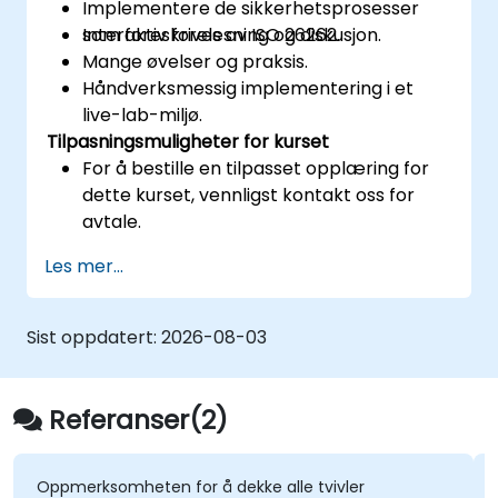
Implementere de sikkerhetsprosesser
som foreskrives av ISO 26262.
Interaktiv forelesning og diskusjon.
Mange øvelser og praksis.
Håndverksmessig implementering i et
live-lab-miljø.
Tilpasningsmuligheter for kurset
For å bestille en tilpasset opplæring for
dette kurset, vennligst kontakt oss for
avtale.
Les mer...
Sist oppdatert:
2026-08-03
Referanser(2)
merksomheten for å dekke alle tvivler
God eks