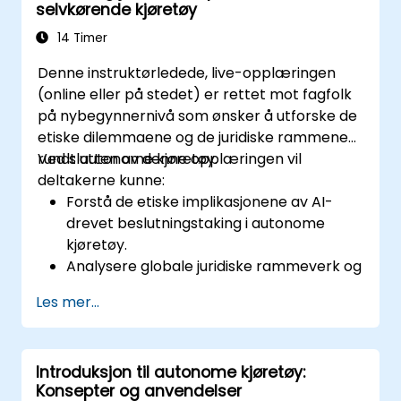
selvkørende kjøretøy
14 Timer
Denne instruktørledede, live-opplæringen
(online eller på stedet) er rettet mot fagfolk
på nybegynnernivå som ønsker å utforske de
etiske dilemmaene og de juridiske rammene
rundt autonome kjøretøy.
Ved slutten av denne opplæringen vil
deltakerne kunne:
Forstå de etiske implikasjonene av AI-
drevet beslutningstaking i autonome
kjøretøy.
Analysere globale juridiske rammeverk og
retningslinjer som regulerer selvkjørende
Les mer...
biler.
Undersøke ansvar og ansvarlighet ved
autonome kjøretøyulykker.
Introduksjon til autonome kjøretøy:
Evaluere balansen mellom innovasjon og
Konsepter og anvendelser
offentlig sikkerhet i lover om autonom