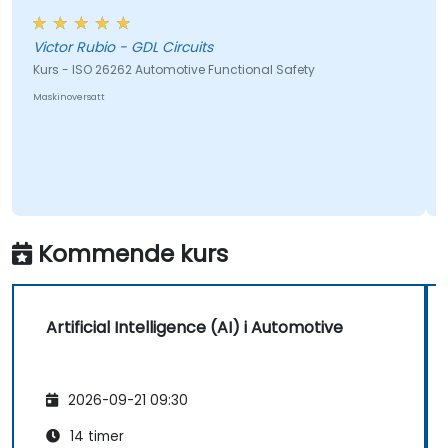
Victor Rubio - GDL Circuits
Christo
S.R.L.
s - ISO 26262 Automotive Functional Safety
Kurs - Au
inoversatt
Maskinovers
Kommende kurs
Artificial Intelligence (AI) i Automotive
2026-09-21 09:30
14 timer