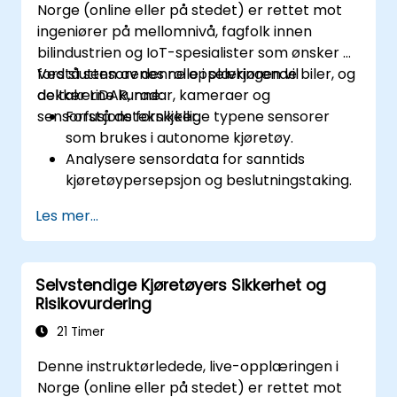
Norge (online eller på stedet) er rettet mot
ingeniører på mellomnivå, fagfolk innen
bilindustrien og IoT-spesialister som ønsker å
forstå sensorenes rolle i selvkjørende biler, og
Ved slutten av denne opplæringen vil
dekker LiDAR, radar, kameraer og
deltakerne kunne:
sensorfusjonsteknikker.
Forstå de forskjellige typene sensorer
som brukes i autonome kjøretøy.
Analysere sensordata for sanntids
kjøretøypersepsjon og beslutningstaking.
Implementere sensorfusjonsteknikker for
Les mer...
å forbedre kjøretøyets nøyaktighet og
sikkerhet.
Optimalisere sensorplassering og
Selvstendige Kjøretøyers Sikkerhet og
kalibrering for forbedret ytelse for
Risikovurdering
autonom kjøring.
21 Timer
Denne instruktørledede, live-opplæringen i
Norge (online eller på stedet) er rettet mot