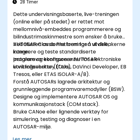
28 Timer
Dette undervisningsbaserte, live-treningen
(online eller på stedet) er rettet mot
mellomnivå-embeddes programmerere og
bilindustrimaskinmestre som ønsker å bruke
AUTOSAR Classic Platform for å utvikle,
Ved slutten av denne treningen vil deltakerne
integrere og teste standardiserte
kunne:
programvarekomponenter for elektroniske
Instalere og konfigurere AUTOSAR-
kontrollenheter (ECUs).
utviklingsverktøy (f.eks., DaVinci Developer, EB
Tresos, eller ETAS ISOLAR-A/B).
Forstå AUTOSARs lagrede arkitektur og
grunnleggende programvaremodyller (BSW).
Designe og implementere AUTOSAR OS og
kommunikasjonstack (COM stack).
Bruke CANoe eller lignende verktøy for
simulering, testing og diagnoser i en
AUTOSAR-miljø.
Les mer...