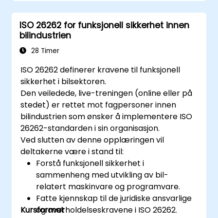
kommunikasjonstjenester
Forklare protokollstacker (CAN, LIN,
ISO 26262 for funksjonell sikkerhet innen
FlexRay, Ethernet) og hvordan AUTOSAR
bilindustrien
interagerer med dem
Konfigurere OS- og COM-moduler ved
28 Timer
hjelp av bransjeverktøy (Vector DaVinci
ISO 26262 definerer kravene til funksjonell
eller ETAS ISOLAR)
sikkerhet i bilsektoren.
Simulere og validere oppgave- og
Den veiledede, live-treningen (online eller på
kommunikasjonsflyt i en AUTOSAR-basert
stedet) er rettet mot fagpersoner innen
ECU
bilindustrien som ønsker å implementere ISO
26262-standarden i sin organisasjon.
Ved slutten av denne opplæringen vil
deltakerne være i stand til:
Forstå funksjonell sikkerhet i
sammenheng med utvikling av bil-
relatert maskinvare og programvare.
Fatte kjennskap til de juridiske ansvarlige
Kursformat
og overholdelseskravene i ISO 26262.