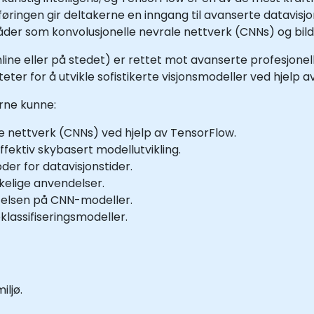
nnføringen gir deltakerne en inngang til avanserte datavis
åder som konvolusjonelle nevrale nettverk (CNNs) og bi
line eller på stedet) er rettet mot avanserte profesjone
ter for å utvikle sofistikerte visjonsmodeller ved hjelp 
erne kunne:
e nettverk (CNNs) ved hjelp av TensorFlow.
fektiv skybasert modellutvikling.
er for datavisjonstider.
rkelige anvendelser.
ytelsen på CNN-modeller.
eklassifiseringsmodeller.
iljø.