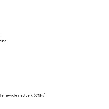
t
ning
e nevrale nettverk (CNNs)