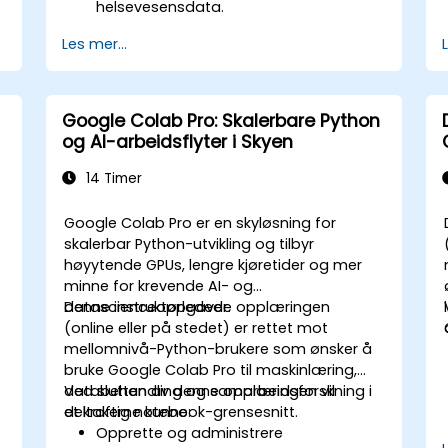
helsevesensdata.
Analysere medisinske bilder ved hjelp
Les mer...
av AI-drevne teknikker.
Utforske etiske overvegelser i AI-
baserte helsevesensløsninger.
Google Colab Pro: Skalerbare Python
og AI-arbeidsflyter i Skyen
e
14 Timer
Google Colab Pro er en skyløsning for
skalerbar Python-utvikling og tilbyr
høyytende GPUs, lengre kjøretider og mer
minne for krevende AI- og
datascienceoppgaver.
Denne instruktørledede opplæringen
(online eller på stedet) er rettet mot
mellomnivå-Python-brukere som ønsker å
bruke Google Colab Pro til maskinlæring,
databehandling og samarbeidsforskning i
Ved slutten av denne opplæringen vil
et kraftig notebook-grensesnitt.
deltakerne kunne:
Opprette og administrere