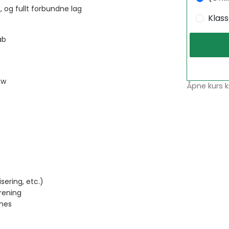
, og fullt forbundne lag
Klas
ab
ow
Åpne kurs k
sering, etc.)
rening
ines