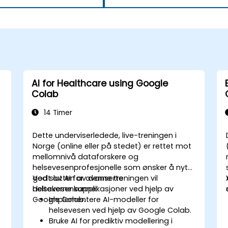
AI for Healthcare using Google
Colab
14 Timer
Dette underviserledede, live-treningen i
Norge (online eller på stedet) er rettet mot
mellomnivå dataforskere og
helsevesenprofesjonelle som ønsker å nyte
godt av AI for avanserte
Ved slutten av denne treningen vil
helsevesensapplikasjoner ved hjelp av
deltakerne kunne:
Google Colab.
Implementere AI-modeller for
helsevesen ved hjelp av Google Colab.
Bruke AI for prediktiv modellering i