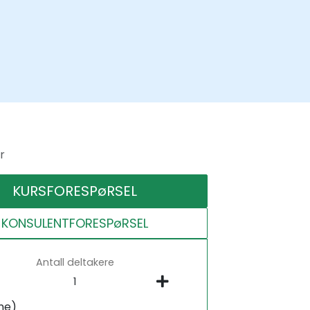
r
KURSFORESPøRSEL
KONSULENTFORESPøRSEL
Antall deltakere
ne)