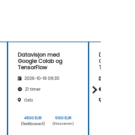
Datavisjon med
Datavisjon m
Google Colab og
Google Colab
TensorFlow
TensorFlow
2026-10-19 09:30
2026-11-02 09
21 timer
21 timer
Oslo
Oslo
4500 EUR
5100 EUR
4500 EUR
(Nettbasert)
(Nettbasert)
(Klasserom)