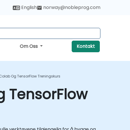
English
norway@nobleprog.com
Om Oss
Kontakt
Colab Og TensorFlow Treningskurs
g TensorFlow
fulle verktøyene tilgjengelig for å bygge og