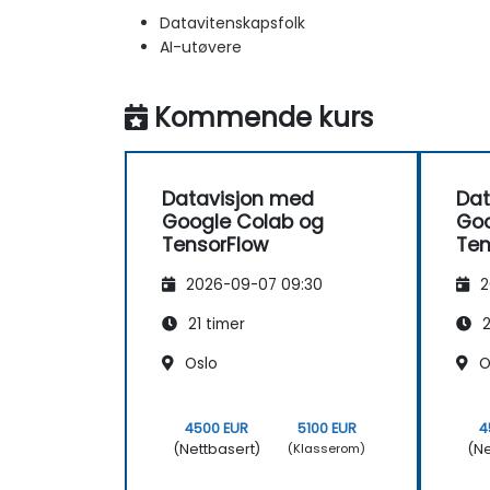
Datavitenskapsfolk
AI-utøvere
Kommende kurs
Datavisjon med
Dat
Google Colab og
Goo
TensorFlow
Ten
2026-09-07 09:30
2
21 timer
2
Oslo
O
4500 EUR
5100 EUR
4
(Nettbasert)
(Ne
(Klasserom)