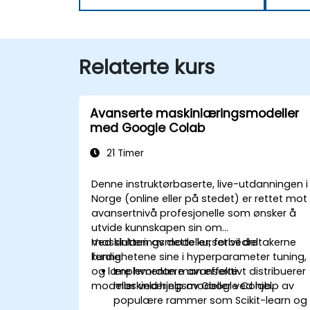
Relaterte kurs
Avanserte maskinlæringsmodeller
med Google Colab
21 Timer
Denne instruktørbaserte, live-utdanningen i
Norge (online eller på stedet) er rettet mot
avansertnivå profesjonelle som ønsker å
utvide kunnskapen sin om
maskinlæringsmodeller, forbedre
Ved slutten av dette kurset vil deltakerne
ferdighetene sine i hyperparameter tuning,
kunne:
og lære hvordan man effektivt distribuerer
Implementere avanserte
modeller ved hjelp av Google Colab.
maskinlæringsmodeller ved hjelp av
populære rammer som Scikit-learn og