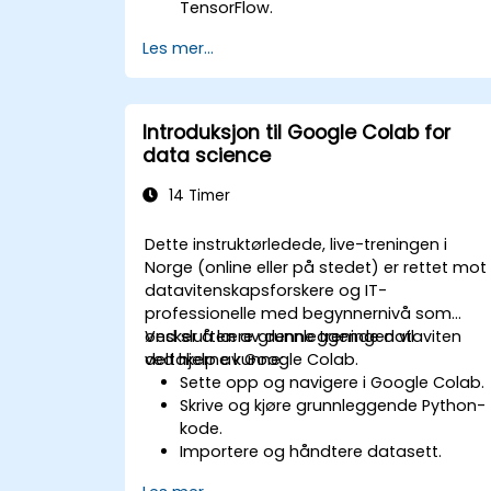
TensorFlow.
Optimalisere modellens ytelse
Les mer...
gjennom hyperparameter tuning.
Distribuere maskinlæringsmodeller i
virkelige applikasjoner ved hjelp av
Google Colab.
Introduksjon til Google Colab for
Samarbeide og administrere store
data science
skala maskinlæringsprosjekter i Googl
Colab.
14 Timer
Dette instruktørledede, live-treningen i
Norge (online eller på stedet) er rettet mot
datavitenskapsforskere og IT-
professionelle med begynnernivå som
ønsker å lære grunnleggende dataviten
Ved slutten av denne treningen vil
ved hjelp av Google Colab.
deltakerne kunne:
Sette opp og navigere i Google Colab.
Skrive og kjøre grunnleggende Python-
kode.
Importere og håndtere datasett.
Opprette visualiseringer ved hjelp av