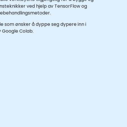
jonsteknikker ved hjelp av TensorFlow og
ldebehandlingsmetoder.
lle som ønsker å dyppe seg dypere inn i
av Google Colab.