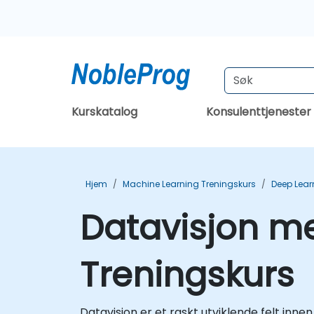
Kurskatalog
Konsulenttjenester
Hjem
Machine Learning Treningskurs
Deep Lear
Datavisjon m
Treningskurs
Datavisjon er et raskt utviklende felt inne