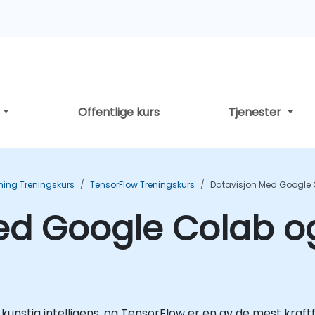
Offentlige kurs
Tjenester
ning Treningskurs
TensorFlow Treningskurs
Datavisjon Med Google 
ed Google Colab o
n kunstig intelligens, og TensorFlow er en av de mest kraft