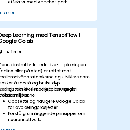
effektivt med Apache Spark.
Visualisere store data i et
Les mer...
samarbeidsmiljø.
Integrere Apache Spark med
skyløsninger.
Deep Learning med TensorFlow i
Google Colab
14 Timer
Denne instruktørledede, live-opplæringen
(online eller på sted) er rettet mot
mellomnivådataforskerne og utviklere som
ønsker å forstå og bruke dyp
læringsteknikker ved hjelp av Google
Ved slutten av denne opplæringen vil
Colab-miljøet.
deltakerne kunne:
Oppsette og navigere Google Colab
for dyplæringprosjekter.
Forstå grunnleggende prinsipper om
neuronnettverk.
Implementere dyplæringmodeller med