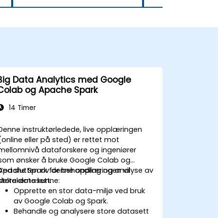
Big Data Analytics med Google
Colab og Apache Spark
14 Timer
Denne instruktørledede, live opplæringen
(online eller på sted) er rettet mot
mellomnivå dataforskere og ingeniører
som ønsker å bruke Google Colab og
Apache Spark for behandling og analyse av
Ved slutten av denne opplæringen vil
store datasett.
deltakerne kunne:
Opprette en stor data-miljø ved bruk
av Google Colab og Spark.
Behandle og analysere store datasett