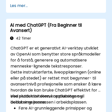
Les mer...
AI med ChatGPT (Fra Beginner til
Avansert)
42 Timer
ChatGPT er et generativt AI-verktøy utviklet
av OpenAI som benytter store språkmodeller
for å forstå, generere og automatisere
menneske-lignende tekstresponser.
Dette instruktørførte, liveopplæringen (online
eller på stedet) er rettet mot begynner- til
avansertnivå profesjonelle som ønsker å lære
hvordan de kan bruke ChatGPT effektivt for å
øke produktiviteten, kreativiteten og
Ved slutten av denne opplæringen vil
beslutningsprosessen i arbeidsplassen.
deltakerne kunne:
Føre AI-grunnleggende prinsipper og