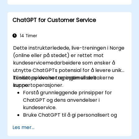
med hjelp av ChatGPT.
Implementere beste praksis for bruk av
ChatGPT for Customer Service
ChatGPT i
innholdsopprettelsesarbeidsganger.
14 Timer
Dette instruktørledede, live-treningen i Norge
(online eller på stedet) er rettet mot
kundeservicemedarbeidere som ønsker å
utnytte ChatGPTs potensial for å levere unike
kundeopplevelser og optimalisere
Til slutt av denne treningen vil deltakerne
supportoperasjoner.
kunne:
Forstå grunnleggende prinsipper for
ChatGPT og dens anvendelser i
kundeservice.
Bruke ChatGPT til å gi personalisert og
effektiv kundestøtte.
Les mer...
Utvikle automatiserte chatbots drivet av
ChatGPT for å håndtere