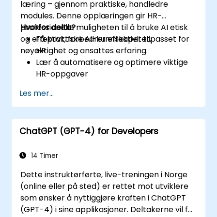
læring – gjennom praktiske, handledre
modules. Denne opplæringen gir HR-
professionelle muligheten til å bruke AI etisk
Hvorfor delta?
og effektivt, forbedrer effektivitet,
Få praktiske AI-kunnskaper tilpasset for
nøyaktighet og ansattes erfaring.
HR
Lær å automatisere og optimere viktige
HR-oppgaver
Forstå etisk bruk og risikostyring
Les mer...
Forbered din HR-funksjon for fremtiden
ChatGPT (GPT-4) for Developers
14 Timer
Dette instruktørførte, live-treningen i Norge
(online eller på sted) er rettet mot utviklere
som ønsker å nyttiggjøre kraften i ChatGPT
(GPT-4) i sine applikasjoner. Deltakerne vil få