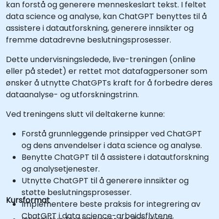
kan forstå og generere menneskeslart tekst. I feltet
data science og analyse, kan ChatGPT benyttes til å
assistere i datautforskning, generere innsikter og
fremme datadrevne beslutningsprosesser.
Dette undervisningsledede, live-treningen (online
eller på stedet) er rettet mot datafagpersoner som
ønsker å utnytte ChatGPTs kraft for å forbedre deres
dataanalyse- og utforskningstrinn.
Ved treningens slutt vil deltakerne kunne:
Forstå grunnleggende prinsipper ved ChatGPT
og dens anvendelser i data science og analyse.
Benytte ChatGPT til å assistere i datautforskning
og analysetjenester.
Utnytte ChatGPT til å generere innsikter og
støtte beslutningsprosesser.
Kursformat
Implementere beste praksis for integrering av
ChatGPT i data science-arbeidsflytene.