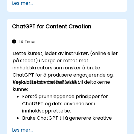
Les mer...
finansiell veiledning.
Automatisere rutinemessige
bankoppgaver ved hjelp av ChatGPT.
ChatGPT for Content Creation
Implementere ChatGPT for overholdelse
og risikostyring i bankoperasjoner.
14 Timer
Dette kurset, ledet av instruktør, (online eller
på stedet) i Norge er rettet mot
innholdskreators som ønsker å bruke
ChatGPT for å produsere engasjerende og
høykvalitetsinnhold effektivt.
Ved slutten av dette kurset vil deltakerne
kunne:
Forstå grunnleggende prinsipper for
ChatGPT og dets anvendelser i
innholdsopprettelse.
Bruke ChatGPT til å generere kreative
ideer og overkomme skriveblokk.
Les mer...
Forbedre innholdskvalitet og relevans