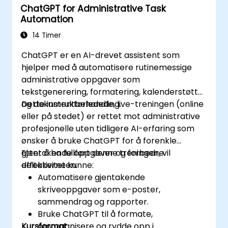
ChatGPT for Administrative Task
Integrasjon av ChatGPT med
Automation
produktivitetsverktøy og automatisering
av rutinearbeid.
14 Timer
ChatGPT er en AI-drevet assistent som
hjelper med å automatisere rutinemessige
administrative oppgaver som
tekstgenerering, formatering, kalenderstøtte
og dokumentbehandling.
Dette instruktørledede, live-treningen (online
eller på stedet) er rettet mot administrative
profesjonelle uten tidligere AI-erfaring som
ønsker å bruke ChatGPT for å forenkle
gjentakende oppgaver og forbedre
Etter å ha fullført denne treningen, vil
effektiviteten.
deltakerne kunne:
Automatisere gjentakende
skriveoppgaver som e-poster,
sammendrag og rapporter.
Bruke ChatGPT til å formate,
Kursformat
omorganisere og rydde opp i