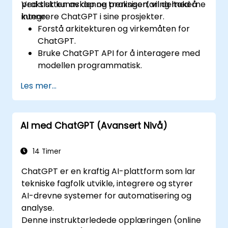
praktisk kunnskap og praksiserfaring med å
Ved slutten av denne treningen, vil deltakerne
integrere ChatGPT i sine prosjekter.
kunne:
Forstå arkitekturen og virkemåten for
ChatGPT.
Bruke ChatGPT API for å interagere med
modellen programmatisk.
Utvikle samtaleagenter og chattrinn ved
Les mer...
hjelp av ChatGPT.
Utforske nye funksjoner og
funksjonaliteter tilbudt av GPT-4 for å
AI med ChatGPT (Avansert Nivå)
forbedre sine applikasjoner.
Tilpasse og finjustere ChatGPT for
spesifikke applikasjoner.
14 Timer
ChatGPT er en kraftig AI-plattform som lar
tekniske fagfolk utvikle, integrere og styrer
AI-drevne systemer for automatisering og
analyse.
Denne instruktørledede opplæringen (online