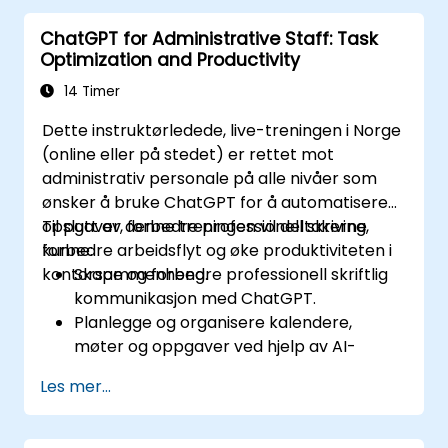
ChatGPT for Administrative Staff: Task
Optimization and Productivity
14 Timer
Dette instruktørledede, live-treningen i Norge
(online eller på stedet) er rettet mot
administrativ personale på alle nivåer som
ønsker å bruke ChatGPT for å automatisere
oppgaver, forbedre professionell skriving,
Til slutt av denne treningen vil deltakerne
forbedre arbeidsflyt og øke produktiviteten i
kunne:
kontorsammenheng.
Skape og forbedre professionell skriftlig
kommunikasjon med ChatGPT.
Planlegge og organisere kalendere,
møter og oppgaver ved hjelp av AI-
genererte tips.
Les mer...
Generere og analysere administrative
dokumenter som rapporter og
sammendrag.