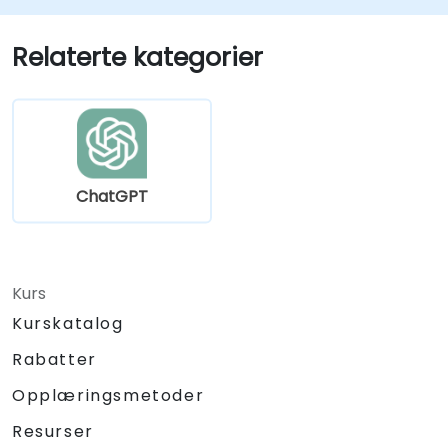
med ChatGPT.
Opprette tilpassede ChatGPT-modeller
Relaterte kategorier
for spesifikke opplærings- og
utdanningsbruk.
ChatGPT
Kurs
Kurskatalog
Rabatter
Opplæringsmetoder
Resurser