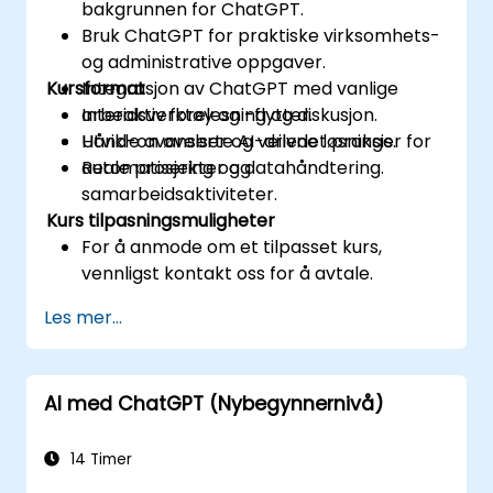
bakgrunnen for ChatGPT.
Bruk ChatGPT for praktiske virksomhets-
og administrative oppgaver.
Kursformat
Integrasjon av ChatGPT med vanlige
arbeidsverktøy og -flytter.
Interaktiv forelesning og diskusjon.
Utvikle avanserte AI-drivne løsninger for
Hånd-on øvelser og veiledet praksis.
automatisering og datahåndtering.
Reale prosjekter og
samarbeidsaktiviteter.
Kurs tilpasningsmuligheter
For å anmode om et tilpasset kurs,
vennligst kontakt oss for å avtale.
Les mer...
AI med ChatGPT (Nybegynnernivå)
14 Timer