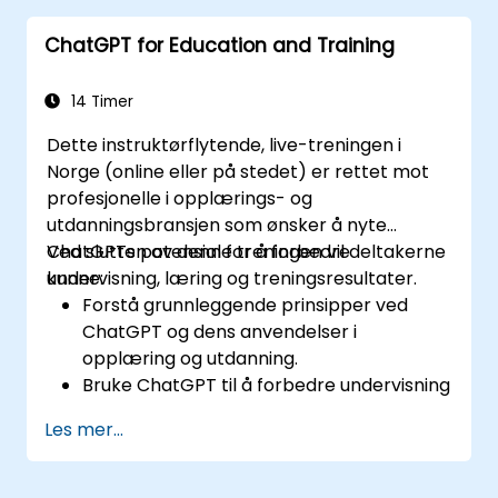
kundeforespørsler.
ChatGPT for Education and Training
Implementere beste praksis for å utnytte
ChatGPT i kundeservice-scenarier.
14 Timer
Dette instruktørflytende, live-treningen i
Norge (online eller på stedet) er rettet mot
profesjonelle i opplærings- og
utdanningsbransjen som ønsker å nyte
ChatGPTs potensial for å forbedre
Ved slutten av denne treningen vil deltakerne
undervisning, læring og treningsresultater.
kunne:
Forstå grunnleggende prinsipper ved
ChatGPT og dens anvendelser i
opplæring og utdanning.
Bruke ChatGPT til å forbedre undervisning
og instruksjonsdesign.
Les mer...
Nyttiggjøre ChatGPT for personaliserte
læringserfaringer.
Automatisere administrative oppgaver