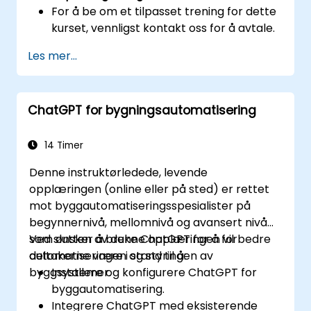
For å be om et tilpasset trening for dette
kurset, vennligst kontakt oss for å avtale.
Les mer...
ChatGPT for bygningsautomatisering
14 Timer
Denne instruktørledede, levende
opplæringen (online eller på sted) er rettet
mot byggautomatiseringsspesialister på
begynnernivå, mellomnivå og avansert nivå
som ønsker å bruke ChatGPT for å forbedre
Ved slutten av denne opplæringen vil
automatiseringen og styringen av
deltakerne være i stand til å:
byggsystemer.
Installere og konfigurere ChatGPT for
byggautomatisering.
Integrere ChatGPT med eksisterende