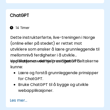
ChatGPT
14 Timer
Dette instruktørførte, live-treningen i Norge
(online eller på stedet) er rettet mot
utviklere som ønsker å lære grunnleggende til
mellomnivå ferdigheter i å utvikle
applikasjoner ved hjelp av ChatGPT.
Ved slutten av denne treningen vil deltakerne
kunne:
Lære og forstå grunnleggende prinsipper
for ChatGPT.
Bruke ChatGPT til å bygge og utvikle
webapplikasjoner.
Lære beste praksis og
Les mer...
sanntidsanvendelser av ChatGPT.