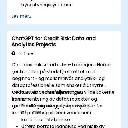
byggstyringssystemer.
Automatisere kontrollen av belysning,
Les mer...
HVAC og brannsikkerhetssystemer ved
hjelp av ChatGPT.
Utvikle og implementere tilpassede
ChatGPT for Credit Risk: Data and
automatiseringsskript.
Analytics Projects
Overvåke og styre byggsystemer ved
hjelp av AI-drevne innsikter.
14 Timer
Dette instruktørførte, live-treningen i Norge
(online eller på stedet) er rettet mot
beginners- og mellomnivås analytikk- og
dataprofessionelle som ønsker å utnytte
ChatGPT for porteføljeanalyse,
Ved slutten av denne treningen vil deltakerne
implementering av dataprosjekter og
kunne:
gjennomføring av analyseprosjekter i
Forstå grunnleggende prinsipper for
kredittporteføljerisiko.
ChatGPT og dets anvendelser i
kredittporteføljerisiko.
Utføre porteføljeanalyse ved hjelp av