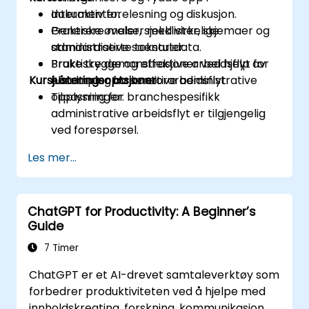
dokumenter.
Interaktiv forelesning og diskusjon.
Generere maler, sjekklister, skjemaer og
Praktiske øvelser med virkelige
standardiserte tekstutdata.
administrative scenarier.
Bruke trygge og effektive arbeidsflyt for
Praktiske demonstrasjoner ved hjelp av
Kursjusteringsoptsjoner
håndtering av sensitive administrative
eksempler fra kontorarbeidsflyt.
opplysninger.
Tilpasning for branchespesifikk
administrative arbeidsflyt er tilgjengelig
ved forespørsel.
Les mer...
ChatGPT for Productivity: A Beginner’s
Guide
7 Timer
ChatGPT er et AI-drevet samtaleverktøy som
forbedrer produktiviteten ved å hjelpe med
innholdskreating, forskning, kommunikasjon