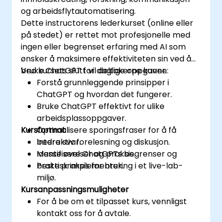
og arbeidsflytautomatisering.
Dette instructorens lederkurset (online eller
på stedet) er rettet mot profesjonelle med
ingen eller begrenset erfaring med AI som
ønsker å maksimere effektiviteten sin ved å
bruke ChatGPT for daglige oppgaver.
Ved kursets slutt vil deltakerne kunne:
Forstå grunnleggende prinsipper i
ChatGPT og hvordan det fungerer.
Bruke ChatGPT effektivt for ulike
arbeidsplassoppgaver.
Kursformat
Optimalisere sporingsfraser for å få
bedre svar.
Interaktiv forelesning og diskusjon.
Identifisere ChatGPTs begrenser og
Masse øvelser og praksis.
beste praksis for bruk.
Praktisk implementering i et live-lab-
miljø.
Kursanpassningsmuligheter
For å be om et tilpasset kurs, vennligst
kontakt oss for å avtale.