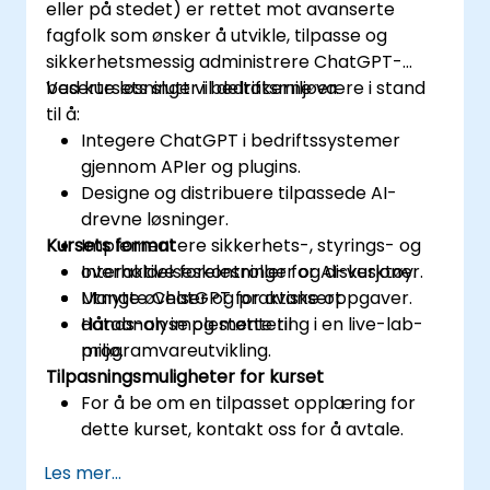
eller på stedet) er rettet mot avanserte
fagfolk som ønsker å utvikle, tilpasse og
sikkerhetsmessig administrere ChatGPT-
baserte løsninger i bedriftsmiljøer.
Ved kursets slutt vil deltakerne være i stand
til å:
Integere ChatGPT i bedriftssystemer
gjennom APIer og plugins.
Designe og distribuere tilpassede AI-
drevne løsninger.
Kursets format
Implementere sikkerhets-, styrings- og
overholdelseskontroller for AI-verktøy.
Interaktive forelesninger og diskusjoner.
Utnytte ChatGPT for avansert
Mange øvelser og praktiske oppgaver.
dataanalyse og støtte til
Hånds-on implementering i en live-lab-
programvareutvikling.
miljø.
Tilpasningsmuligheter for kurset
For å be om en tilpasset opplæring for
dette kurset, kontakt oss for å avtale.
Les mer...