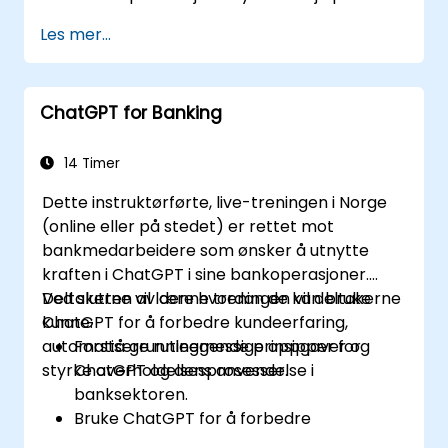
ChatGPTs naturlige språkforskyttelse.
Les mer...
Implementere data- og
analyseprosjekter med ChatGPT-
assistans.
ChatGPT for Banking
Optimalisere beslutningsprosesser ved
hjelp av ChatGPT i
kredittporteføljerisikovurderingsarbeidet.
14 Timer
Identifisere beste praksis for å integrere
Dette instruktørførte, live-treningen i Norge
ChatGPT i risikostyringstrategier.
(online eller på stedet) er rettet mot
bankmedarbeidere som ønsker å utnytte
kraften i ChatGPT i sine bankoperasjoner.
Deltakerne vil lære hvordan de kan bruke
Ved slutten av denne treningen vil deltakerne
ChatGPT for å forbedre kundeerfaring,
kunne:
automatisere rutinemessige oppgaver og
Forstå grunnleggende prinsipper for
styrke overholdelsesprosesser.
ChatGPT og dens anvendelse i
banksektoren.
Bruke ChatGPT for å forbedre
kundesamtaler og gi personalisert