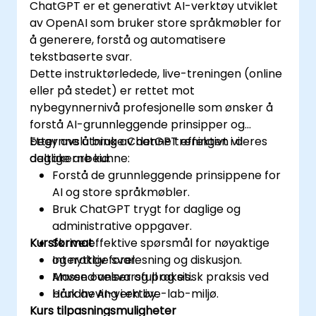
ChatGPT er et generativt AI-verktøy utviklet
av OpenAI som bruker store språkmøbler for
å generere, forstå og automatisere
tekstbaserte svar.
Dette instruktørledede, live-treningen (online
eller på stedet) er rettet mot
nybegynnernivå profesjonelle som ønsker å
forstå AI-grunnleggende prinsipper og
begynne å bruke ChatGPT effektivt i deres
Etter avslutning av denne treningen vil
daglige arbeid.
deltakerne kunne:
Forstå de grunnleggende prinsippene for
AI og store språkmøbler.
Bruk ChatGPT trygt for daglige og
administrative oppgaver.
Kursformat
Skrive effektive spørsmål for nøyaktige
og nyttige svar.
Interaktiv forelesning og diskusjon.
Anvend ansvarsfull og etisk praksis ved
Masse øvelser og praksis.
bruk av AI-verktøy.
Håndheving i en live-lab-miljø.
Kurs tilpasningsmuligheter