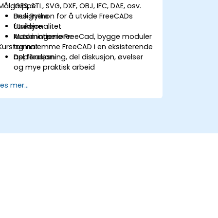
Målgruppe
IGES, STL, SVG, DXF, OBJ, IFC, DAE, osv.
Bruk Python for å utvide FreeCADs
Designere
funksjonalitet
Utviklere
Automatisere FreeCad, bygge moduler
Maskiningeniører
Kursformat
og innlemme FreeCAD i en eksisterende
applikasjon
Del forelesning, del diskusjon, øvelser
og mye praktisk arbeid
Les mer...