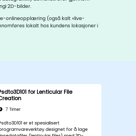
ngi 2D-bilder.
ve-onlineopplæring (også kalt «live-
nnomføres lokalt hos kundens lokasjoner i
Psdto3D101 for Lenticular File
Creation
7 Timer
Psdto3D101 er et spesialisert
programvareverktøy designet for å lage
linsedatafiler (lenticular files) med 3D-