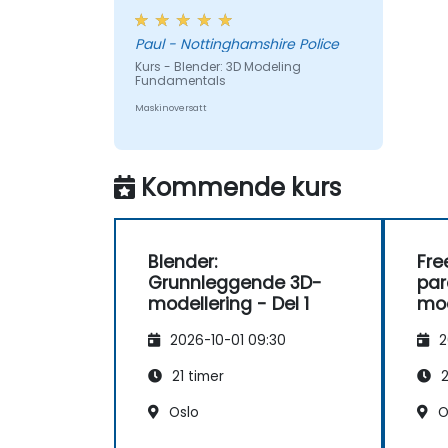
hvert delstykke og forklare hvor
jeg hadde galt og hvordan jeg
Paul - Nottinghamshire Police
kunne rette opp problemet
Kurs - Blender: 3D Modeling
Fundamentals
Maskinoversatt
Kommende kurs
Blender:
Fre
Grunnleggende 3D-
par
modellering - Del 1
mod
2026-10-01 09:30
2
21 timer
2
Oslo
O