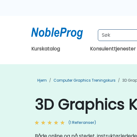
Kurskatalog
Konsulenttjenester
Hjem
Computer Graphics Treningskurs
3D Grap
3D Graphics K
(1 Referanser)
Både online og på stedet, instruktørleded