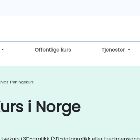
Offentlige kurs
Tjenester
hics Treningskurs
urs i Norge
e livekurs i 3D-grafikk (3D-datagrafikk eller tredimensjo