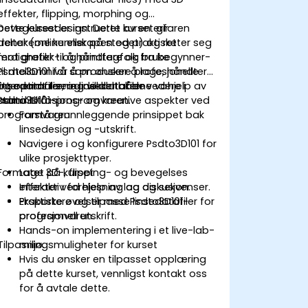
effekter, flipping, morphing og
bevegelsesdesign. Dette kurset gir
Dette kurset er instrueret av en erfaren
deltakerne kunnskapen og praktiske
trener (online eller på stedet) og retter seg
ferdigheter til å håndtere og bruke
mot grafikk- og printfagfolk fra begynner-
Psdto3D101 for å produsere profesjonelle
til mellomnivå som ønsker å lage, håndtere
linsedatafiler, og dekker både
og optimalisere linsedatafiler ved hjelp av
Etter endt trening vil deltakerne være i
administrasjons- og kreative aspekter ved
Psdto3D101-programvaren.
stand til å:
programvaren.
Forstå grunnleggende prinsippet bak
linsedesign og -utskrift.
Navigere i og konfigurere Psdto3D101 for
ulike prosjekttyper.
Formatet på kurset
Lage 3D-, flipping- og bevegelses
effekter ved hjelp av lag og sekvenser.
Interaktiv forelesning og diskusjon.
Eksportere og tilpasse linsedatafiler for
Praktiske øvelser med Psdto3D101-
profesjonell utskrift.
programvaren.
Hands-on implementering i et live-lab-
Tilpasningsmuligheter for kurset
miljø.
Hvis du ønsker en tilpasset opplæring
på dette kurset, vennligst kontakt oss
for å avtale dette.