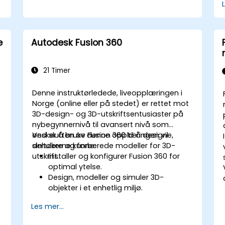
e
Autodesk Fusion 360
21 Timer
Denne instruktørledede, liveopplæringen i
Norge (online eller på stedet) er rettet mot
3D-design- og 3D-utskriftsentusiaster på
nybegynnernivå til avansert nivå som
ønsker å bruke Fusion 360 til å designe,
Ved slutten av denne opplæringen vil
simulere og forberede modeller for 3D-
deltakerne kunne:
utskrift.
Installer og konfigurer Fusion 360 for
optimal ytelse.
Design, modeller og simuler 3D-
objekter i et enhetlig miljø.
Optimaliser og klargjør design for 3D-
Les mer...
utskriftsprosessen.
Samarbeid og del designene deres ved