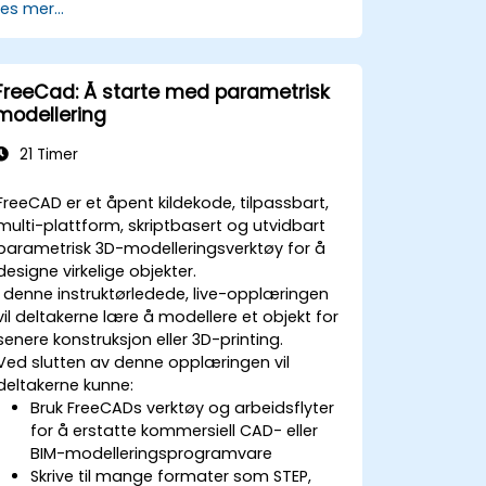
Les mer...
FreeCad: Å starte med parametrisk
modellering
21 Timer
FreeCAD er et åpent kildekode, tilpassbart,
multi-plattform, skriptbasert og utvidbart
parametrisk 3D-modelleringsverktøy for å
designe virkelige objekter.
I denne instruktørledede, live-opplæringen
vil deltakerne lære å modellere et objekt for
senere konstruksjon eller 3D-printing.
Ved slutten av denne opplæringen vil
deltakerne kunne:
Bruk FreeCADs verktøy og arbeidsflyter
for å erstatte kommersiell CAD- eller
BIM-modelleringsprogramvare
Skrive til mange formater som STEP,