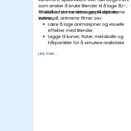
som ønsker å bruke Blender til å lage 3D-
modeller for interaktive applikasjoner,
Til slutt av denne treningen vil deltakerne
videospill, animerte filmer osv.
kunne:
Lære å lage animasjoner og visuelle
effekter med Blender.
Legge til kurver, flater, metaballs og
hårpartikler for å simulere realistiske
3D-bevegelser.
Les mer...
Introduksjon til ikke-ødelæggende
modellering og animasjon.
Eksportere 3D-modeller og ressurser til
et spillmotor, 3D-printer eller annet
programvare.