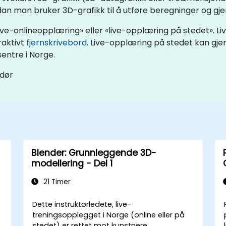
dan man bruker 3D-grafikk til å utføre beregninger og gje
ive-onlineopplæring» eller «live-opplæring på stedet». Li
raktivt
fjernskrivebord
. Live-opplæring på stedet kan gje
entre i Norge.
ndør
Blender: Grunnleggende 3D-
modellering - Del 1
21 Timer
Dette instruktørledete, live-
treningsopplegget i Norge (online eller på
stedet) er rettet mot kunstnere,