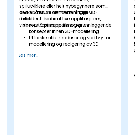
spillutviklere eller helt nybegynnere som
ønsker å bruke Blender til å lage 3D-
Ved slutten av denne treningen vil
modeller for interaktive applikasjoner,
deltakerne kunne:
videospill, animerte filmer, osv.
Forstå prinsippene og grunnleggende
konsepter innen 3D-modellering.
Utforske ulike moduser og verktøy for
modellering og redigering av 3D-
meshs.
Les mer...
Bruke verktøyene for UV-
mapping/udpakking, skulpturering og
maleri av 3D-modeller, samt rendering.