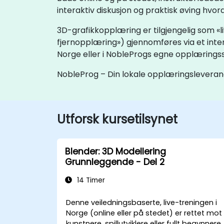
interaktiv diskusjon og praktisk øving hvor
3D-grafikkopplæring er tilgjengelig som «l
fjernopplæring») gjennomføres via et inte
Norge eller i NobleProgs egne opplæringss
NobleProg – Din lokale opplæringslevera
Utforsk kursetilsynet
Blender: 3D Modellering
Grunnleggende - Del 2
14 Timer
Denne veiledningsbaserte, live-treningen i
Norge (online eller på stedet) er rettet mot
kunstnere, spillutviklere eller fullt begynnere