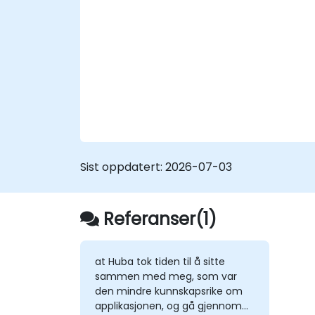
Legg til kurver, overflater, metaballer o
hårpartikler for å simulere realistiske
3D-bevegelser.
Bruk verktøyene for UV-
kartlegging/utpakking, skulpturering o
maling av 3D-modeller.
Eksporter 3D-modeller og eiendeler til
en spillmotor, 3D-skriver eller annen
programvare.
Sist oppdatert:
2026-07-03
Referanser(1)
at Huba tok tiden til å sitte
sammen med meg, som var
den mindre kunnskapsrike om
applikasjonen, og gå gjennom