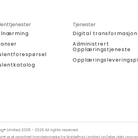
lenttjenester
Tjenester
tilnærming
Digital transformasjon
ranser
Administrert
Opplæringstjeneste
ulentforespørsel
Opplæringsleveringsp
ulentkatalog
og® Limited 2005 -
2026
All rights reserved
g® er et registrert handelsmerke for NobleProg Limited og/eller dets assos