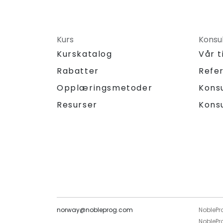
Kurs
Konsu
Kurskatalog
Vår 
Rabatter
Refe
Opplæringsmetoder
Kons
Resurser
Kons
norway@nobleprog.com
NoblePr
NoblePro