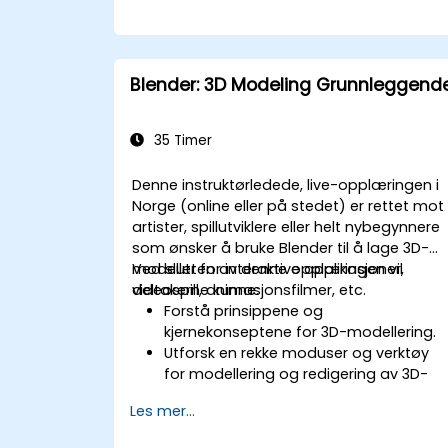
Blender: 3D Modeling Grunnleggend
35 Timer
Denne instruktørledede, live-opplæringen i
Norge (online eller på stedet) er rettet mot
artister, spillutviklere eller helt nybegynnere
som ønsker å bruke Blender til å lage 3D-
modeller for interaktive applikasjoner,
Ved slutten av denne opplæringen vil
videospill, animasjonsfilmer, etc.
deltakerne kunne:
Forstå prinsippene og
kjernekonseptene for 3D-modellering.
Utforsk en rekke moduser og verktøy
for modellering og redigering av 3D-
nettverk.
Les mer...
Lær hvordan du lager animasjoner og
visuelle effekter med Blender.