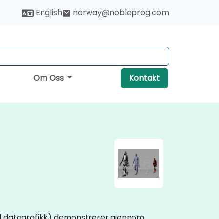
English
norway@nobleprog.com
Om Oss
Kontakt
nal datagrafikk) demonstrerer gjennom