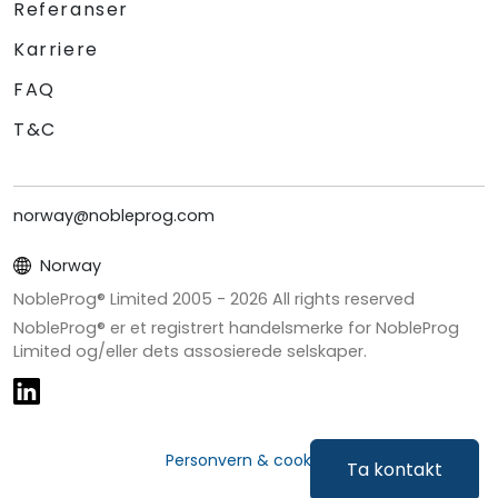
Referanser
Karriere
FAQ
T&C
norway@nobleprog.com
Norway
NobleProg® Limited 2005 -
2026
All rights reserved
NobleProg® er et registrert handelsmerke for NobleProg
Limited og/eller dets assosierede selskaper.
Personvern & cookies
Ta kontakt