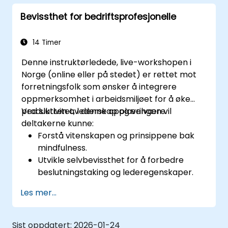
Bevissthet for bedriftsprofesjonelle
14 Timer
Denne instruktørledede, live-workshopen i
Norge (online eller på stedet) er rettet mot
forretningsfolk som ønsker å integrere
oppmerksomhet i arbeidsmiljøet for å øke
produktivitet, lederskap og velvære.
Ved slutten av denne opplæringen vil
deltakerne kunne:
Forstå vitenskapen og prinsippene bak
mindfulness.
Utvikle selvbevissthet for å forbedre
beslutningstaking og lederegenskaper.
Forbedre konsentrasjon, produktivitet og
Les mer...
emosjonell intelligens.
Håndter stress, usikkerhet på
arbeidsplassen og pressede situasjoner.
Sist oppdatert:
2026-01-24