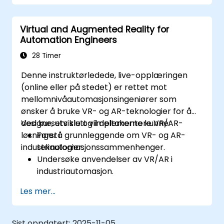
Virtual and Augmented Reality for
Automation Engineers
28 Timer
Denne instruktørledede, live-opplæringen
(online eller på stedet) er rettet mot
mellomnivåautomasjonsingeniører som
ønsker å bruke VR- og AR-teknologier for å
designe, utvikle og implementere VR/AR-
Ved kursets slutt vil deltakerne kunne:
løsninger i
Forstå grunnleggende om VR- og AR-
industriautomasjonssammenhenger.
teknologier.
Undersøke anvendelser av VR/AR i
industriautomasjon.
Få praktisk erfaring med VR/AR-verktøy
Les mer...
og programvare.
Lære å designe og utvikle VR/AR-
løsninger for automatiseringsprosjekter.
Sist oppdatert:
2025-11-05