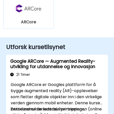
ARCore
Utforsk kursetilsynet
Google ARCore — Augmented Reality-
utvikling for utdannelse og innovasjon
21 Timer
Google ARCore er Googles plattform for å
bygge augmented reality (AR)-opplevelser
som fletter digitale objekter inn i den virkelige
verden gjennom mobil enheter. Denne kursen
introduserer de sentrale prinsippene,
Dette instruktørledede, live-treningen (online