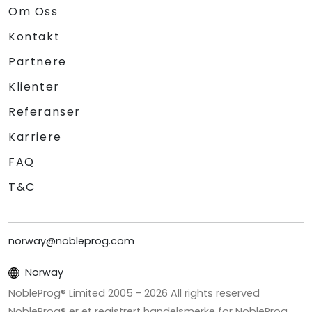
Om Oss
Kontakt
Partnere
Klienter
Referanser
Karriere
FAQ
T&C
norway@nobleprog.com
Norway
NobleProg® Limited 2005 -
2026
All rights reserved
NobleProg® er et registrert handelsmerke for NobleProg