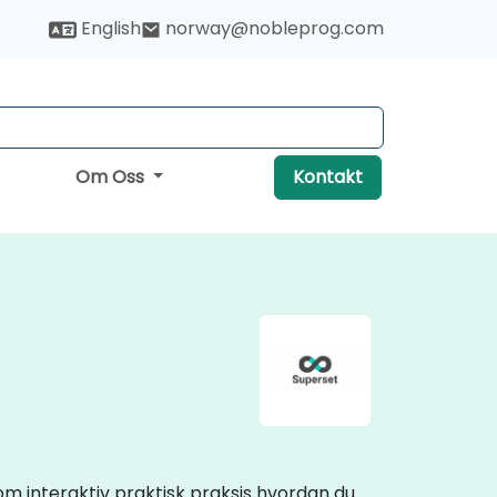
English
norway@nobleprog.com
Om Oss
Kontakt
m interaktiv praktisk praksis hvordan du