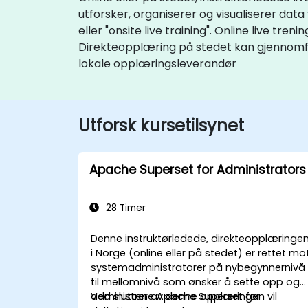
utforsker, organiserer og visualiserer data
eller "onsite live training". Online live tren
Direkteopplæring på stedet kan gjennomfør
lokale opplæringsleverandør
Utforsk kursetilsynet
Apache Superset for Administrators
28 Timer
Denne instruktørledede, direkteopplæringe
i Norge (online eller på stedet) er rettet mo
systemadministratorer på nybegynnernivå
til mellomnivå som ønsker å sette opp og
administrere Apache Superset for
Ved slutten av denne opplæringen vil