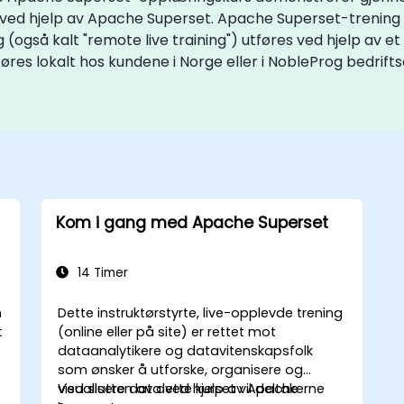
 ved hjelp av Apache Superset. Apache Superset-trening er 
ing (også kalt "remote live training") utføres ved hjelp av et
es lokalt hos kundene i Norge eller i NobleProg bedrift
Kom i gang med Apache Superset
14 Timer
n
Dette instruktørstyrte, live-opplevde trening
t
(online eller på site) er rettet mot
dataanalytikere og datavitenskapsfolk
som ønsker å utforske, organisere og
visualisere data ved hjelp av Apache
Ved slutten av dette kurset vil deltakerne