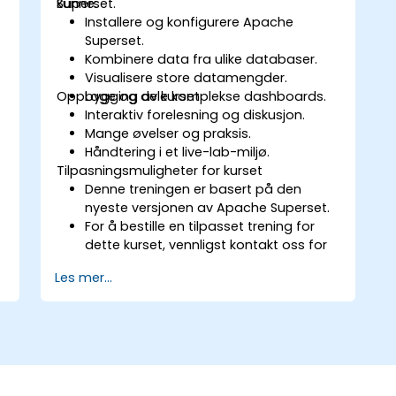
Superset.
kunne:
Installere og konfigurere Apache
Superset.
Kombinere data fra ulike databaser.
Visualisere store datamengder.
Oppbygging av kurset
Lage og dele komplekse dashboards.
Interaktiv forelesning og diskusjon.
Mange øvelser og praksis.
Håndtering i et live-lab-miljø.
Tilpasningsmuligheter for kurset
Denne treningen er basert på den
nyeste versjonen av Apache Superset.
For å bestille en tilpasset trening for
dette kurset, vennligst kontakt oss for
å arrangere dette.
Les mer...
For å lære mer om Apache Superset,
vennligst besøk:
https://superset.incubator.apache.org