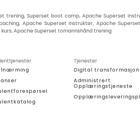
et trening, Superset boot camp, Apache Superset instru
oaching, Apache Superset instruktør, Apache Superset
te kurs, Apache Superset tomannshånd trening
lenttjenester
Tjenester
tilnærming
Digital transformasjon
ranser
Administrert
Opplæringstjeneste
ulentforespørsel
Opplæringsleveringsp
ulentkatalog