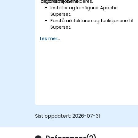
organisasjonene deres.
deltakerne kunne:
Installer og konfigurer Apache
Superset.
Forstå arkitekturen og funksjonene til
Superset.
Administrer brukertilgang og
Les mer...
sikkerhetsinnstillinger.
Overvåk og optimer ytelsen til
Superset-forekomster.
Feilsøk vanlige problemer og utfør
regelmessig vedlikehold.
Sist oppdatert:
2026-07-31