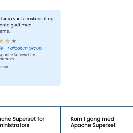
ktøren var kunnskapsrik og
vjente godt med
erne.
Phetsile - Palladium Group
Apache Superset for
strators
ersatt
che Superset for
Kom i gang med
inistrators
Apache Superset