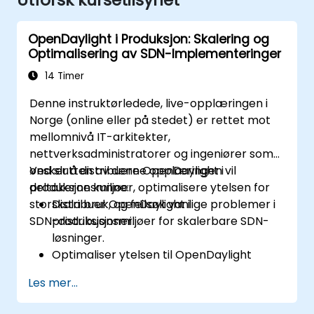
OpenDaylight i Produksjon: Skalering og
Optimalisering av SDN-Implementeringer
14 Timer
Denne instruktørledede, live-opplæringen i
Norge (online eller på stedet) er rettet mot
mellomnivå IT-arkitekter,
nettverksadministratorer og ingeniører som
ønsker å distribuere OpenDaylight i
Ved slutten av denne opplæringen vil
produksjonsmiljøer, optimalisere ytelsen for
deltakerne kunne:
storskala bruk, og feilsøk vanlige problemer i
Distribuer OpenDaylight i
SDN-distribusjoner.
produksjonsmiljøer for skalerbare SDN-
løsninger.
Optimaliser ytelsen til OpenDaylight
distribusjoner for å håndtere høye
Les mer...
trafikkvolumer.
Feilsøk og løs vanlige problemer i SDN-