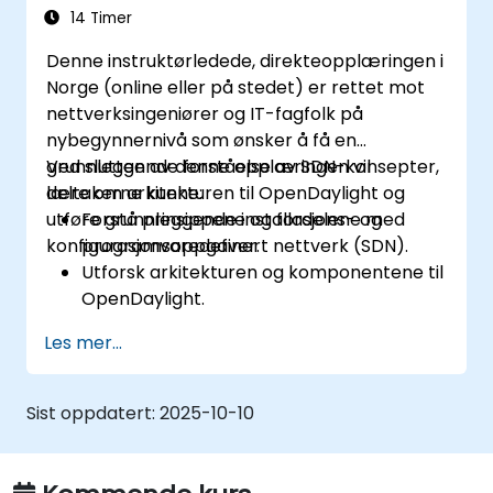
hjelp av OpenDaylight-kontrollere.
14 Timer
Denne instruktørledede, direkteopplæringen i
Norge (online eller på stedet) er rettet mot
nettverksingeniører og IT-fagfolk på
nybegynnernivå som ønsker å få en
grunnleggende forståelse av SDN-konsepter,
Ved slutten av denne opplæringen vil
lære om arkitekturen til OpenDaylight og
deltakerne kunne:
utføre grunnleggende installasjons- og
Forstå prinsippene og fordelene med
konfigurasjonsoppgaver.
programvaredefinert nettverk (SDN).
Utforsk arkitekturen og komponentene til
OpenDaylight.
Installer og konfigurer OpenDaylight på
Les mer...
et Linux-system.
Integrer OpenDaylight med
nettverksenheter.
Sist oppdatert:
2025-10-10
Utfør grunnleggende OpenDaylight
operasjoner og kommandoer.