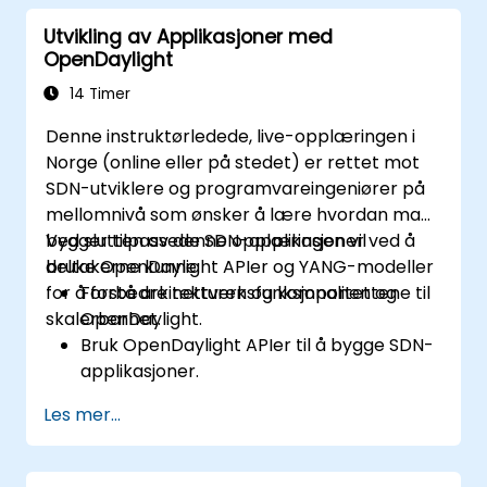
distribusjoner.
Utvikling av Applikasjoner med
Overvåk og vedlikehold OpenDaylight
OpenDaylight
miljøer for langsiktig stabilitet.
Skaler OpenDaylight distribusjoner for å
14 Timer
møte økende nettverkskrav.
Denne instruktørledede, live-opplæringen i
Norge (online eller på stedet) er rettet mot
SDN-utviklere og programvareingeniører på
mellomnivå som ønsker å lære hvordan man
bygger tilpassede SDN-applikasjoner ved å
Ved slutten av denne opplæringen vil
bruke OpenDaylight APIer og YANG-modeller
deltakerne kunne:
for å forbedre nettverksfunksjonalitet og
Forstå arkitekturen og komponentene til
skalerbarhet.
OpenDaylight.
Bruk OpenDaylight APIer til å bygge SDN-
applikasjoner.
Lag og administrer YANG-modeller for
Les mer...
nettverkstilpasning.
Distribuer, test og feilsøk tilpassede
applikasjoner i et OpenDaylight-miljø.