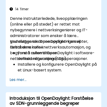
nettverk.
Feilsøk og optimaliser OpenDaylight-
14 Timer
distribusjoner for brukstilfeller i den
Denne instruktørledede, liveopplæringen
virkelige verden.
(online eller på stedet) er rettet mot
nybegynnere i nettverksingeniører og IT-
administratorer som ønsker å lære
grunnleggende OpenDaylight-konsepter,
Ved slutten av denne opplæringen vil
forstå dens rolle i nettverksautomasjon, og
deltakerne kunne:
begynne å automatisere
Forstå rollen til OpenDaylight i software-
nettverkskonfigurasjoner og operasjoner.
defined networking (SDN).
Installere og konfigurere OpenDaylight på
et Linux-basert system.
Utforske OpenDaylight-arkitekturen og
Les mer...
kjernefunksjonene.
Opprette grunnleggende automatiserte
nettverkskonfigurasjoner ved hjelp av
Introduksjon til OpenDaylight: Forståelse
OpenDaylight.
av SDN-grunnleggende begreper
Overvåke og administrere nettverk ved