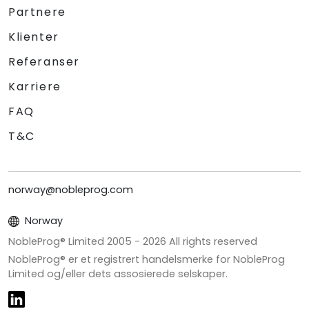
Partnere
Klienter
Referanser
Karriere
FAQ
T&C
norway@nobleprog.com
Norway
NobleProg® Limited 2005 -
2026
All rights reserved
NobleProg® er et registrert handelsmerke for NobleProg
Limited og/eller dets assosierede selskaper.