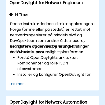
OpenDaylight for Network Engineers
Integrer OpenDaylight med eksterne
systemer og nettverksenheter.
14 Timer
Denne instruktørledede, direkteopplæringen i
Norge (online eller på stedet) er rettet mot
nettverksingeniører på middels nivå og
DevOps-team som ønsker å distribuere,
konfigurere og administrere SDN-løsninger
Ved slutten av denne opplæringen vil
ved å bruke OpenDaylight-plattformen.
deltakerne kunne:
Forstå OpenDaylights arkitektur,
komponenter og rolle i SDN-
økosystemer.
Installer og konfigurer OpenDaylight for
ulike nettverksscenarier.
Les mer...
Utvikle og distribuere nettverksflyter ved
hjelp av OpenDaylight kontrollere.
Integrer OpenDaylight med SDN-
OpenDaylight for Network Automation
aktiverte enheter og eksisterende