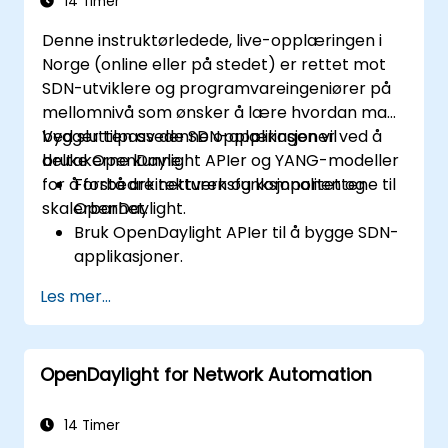
14 Timer
Denne instruktørledede, live-opplæringen i
Norge (online eller på stedet) er rettet mot
SDN-utviklere og programvareingeniører på
mellomnivå som ønsker å lære hvordan man
bygger tilpassede SDN-applikasjoner ved å
Ved slutten av denne opplæringen vil
bruke OpenDaylight APIer og YANG-modeller
deltakerne kunne:
for å forbedre nettverksfunksjonalitet og
Forstå arkitekturen og komponentene til
skalerbarhet.
OpenDaylight.
Bruk OpenDaylight APIer til å bygge SDN-
applikasjoner.
Lag og administrer YANG-modeller for
Les mer...
nettverkstilpasning.
Distribuer, test og feilsøk tilpassede
applikasjoner i et OpenDaylight-miljø.
OpenDaylight for Network Automation
Integrer OpenDaylight med eksterne
systemer og nettverksenheter.
14 Timer