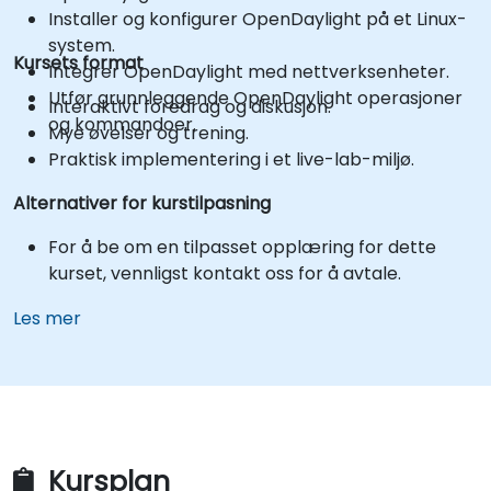
Installer og konfigurer OpenDaylight på et Linux-
system.
Kursets format
Integrer OpenDaylight med nettverksenheter.
Utfør grunnleggende OpenDaylight operasjoner
Interaktivt foredrag og diskusjon.
og kommandoer.
Mye øvelser og trening.
Praktisk implementering i et live-lab-miljø.
Alternativer for kurstilpasning
For å be om en tilpasset opplæring for dette
kurset, vennligst kontakt oss for å avtale.
Les mer
Kursplan