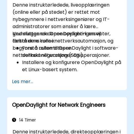
Denne instruktørledede, liveopplæringen
(online eller på stedet) er rettet mot
nybegynnere i nettverksingeniører og IT-
administratorer som ønsker å lære
grunnleggende OpenDaylight-konsepter,
Ved slutten av denne opplæringen vil
forstå dens rolle i nettverksautomasjon, og
deltakerne kunne:
begynne å automatisere
Forstå rollen til OpenDaylight i software-
nettverkskonfigurasjoner og operasjoner.
defined networking (SDN).
Installere og konfigurere OpenDaylight på
et Linux-basert system.
Utforske OpenDaylight-arkitekturen og
Les mer...
kjernefunksjonene.
Opprette grunnleggende automatiserte
nettverkskonfigurasjoner ved hjelp av
OpenDaylight for Network Engineers
OpenDaylight.
Overvåke og administrere nettverk ved
hjelp av OpenDaylight-kontrollere.
14 Timer
Denne instruktørledede, direkteopplæringen i