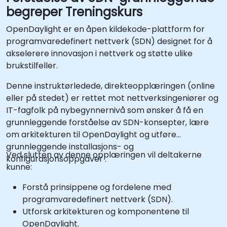
begreper Treningskurs
OpenDaylight er en åpen kildekode-plattform for
programvaredefinert nettverk (SDN) designet for å
akselerere innovasjon i nettverk og støtte ulike
brukstilfeller.
Denne instruktørledede, direkteopplæringen (online
eller på stedet) er rettet mot nettverksingeniører og
IT-fagfolk på nybegynnernivå som ønsker å få en
grunnleggende forståelse av SDN-konsepter, lære
om arkitekturen til OpenDaylight og utføre
grunnleggende installasjons- og
Ved slutten av denne opplæringen vil deltakerne
konfigurasjonsoppgaver .
kunne:
Forstå prinsippene og fordelene med
programvaredefinert nettverk (SDN).
Utforsk arkitekturen og komponentene til
OpenDaylight.