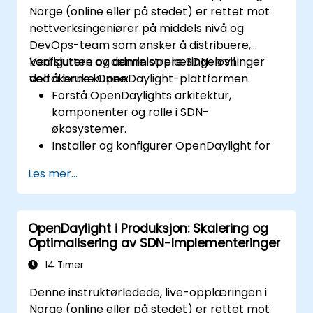
Norge (online eller på stedet) er rettet mot
nettverksingeniører på middels nivå og
DevOps-team som ønsker å distribuere,
konfigurere og administrere SDN-løsninger
Ved slutten av denne opplæringen vil
ved å bruke OpenDaylight-plattformen.
deltakerne kunne:
Forstå OpenDaylights arkitektur,
komponenter og rolle i SDN-
økosystemer.
Installer og konfigurer OpenDaylight for
ulike nettverksscenarier.
Les mer...
Utvikle og distribuere nettverksflyter ved
hjelp av OpenDaylight kontrollere.
Integrer OpenDaylight med SDN-
OpenDaylight i Produksjon: Skalering og
aktiverte enheter og eksisterende
Optimalisering av SDN-Implementeringer
nettverk.
Feilsøk og optimaliser OpenDaylight-
14 Timer
distribusjoner for brukstilfeller i den
Denne instruktørledede, live-opplæringen i
virkelige verden.
Norge (online eller på stedet) er rettet mot