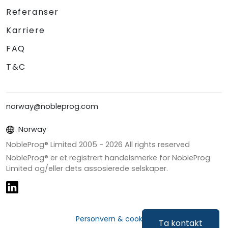
Referanser
Karriere
FAQ
T&C
norway@nobleprog.com
Norway
NobleProg® Limited 2005 -
2026
All rights reserved
NobleProg® er et registrert handelsmerke for NobleProg
Limited og/eller dets assosierede selskaper.
Personvern & cookies
Ta kontakt