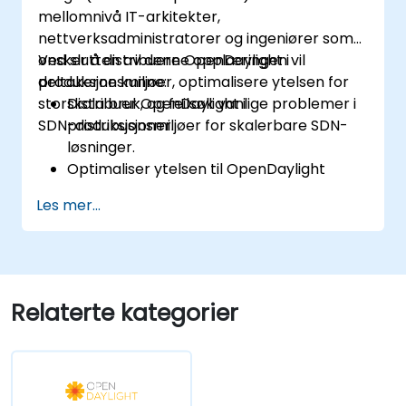
mellomnivå IT-arkitekter,
nettverksadministratorer og ingeniører som
ønsker å distribuere OpenDaylight i
Ved slutten av denne opplæringen vil
produksjonsmiljøer, optimalisere ytelsen for
deltakerne kunne:
storskala bruk, og feilsøk vanlige problemer i
Distribuer OpenDaylight i
SDN-distribusjoner.
produksjonsmiljøer for skalerbare SDN-
løsninger.
Optimaliser ytelsen til OpenDaylight
distribusjoner for å håndtere høye
Les mer...
trafikkvolumer.
Feilsøk og løs vanlige problemer i SDN-
distribusjoner.
Overvåk og vedlikehold OpenDaylight
miljøer for langsiktig stabilitet.
Relaterte kategorier
Skaler OpenDaylight distribusjoner for å
møte økende nettverkskrav.