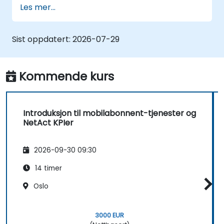
Les mer...
• Forberede telekom-steder for ATP
(Acceptance Test Procedure) og håndtere
operator-overføring.
Sist oppdatert:
2026-07-29
• Overvåke trådløse KPI-er og administrere
cluster-basert og region-basert
nettverksoperativt arbeid innenfor
Kommende kurs
kommersielle og tekniske
rapporteringsstrukturer.
Introduksjon til mobilabonnent-tjenester og
NetAct KPIer
2026-09-30 09:30
14 timer
Oslo
3000 EUR