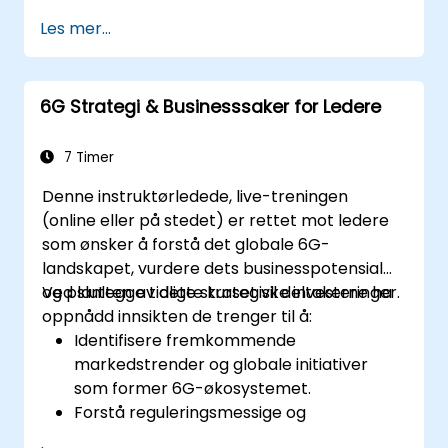
dette.
Les mer...
6G Strategi & Businesssaker for Ledere
7 Timer
Denne instruktørledede, live-treningen
(online eller på stedet) er rettet mot ledere
som ønsker å forstå det globale 6G-
landskapet, vurdere dets businesspotensial
og planlegge tidlige strategiske investeringer.
Ved slutten av dette kurset vil deltakerne ha
oppnådd innsikten de trenger til å:
Identifisere fremkommende
markedstrender og globale initiativer
som former 6G-økosystemet.
Forstå reguleringsmessige og
spektrumallokasjonsplaner relatert til