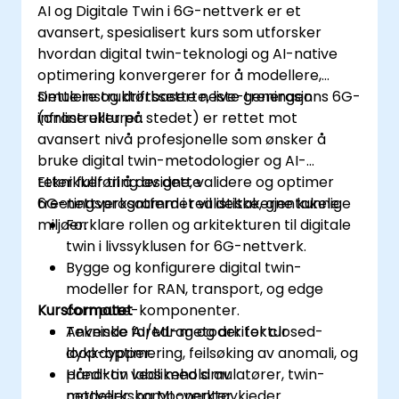
AI og Digitale Twin i 6G-nettverk er et
avansert, spesialisert kurs som utforsker
hvordan digital twin-teknologi og AI-native
optimering konvergerer for å modellere,
simulere og driftssette neste generasjons 6G-
Dette instruktørbaserte, live-treningen
infrastrukturer.
(online eller på stedet) er rettet mot
avansert nivå profesjonelle som ønsker å
bruke digital twin-metodologier og AI-
teknikker til å designe, validere og optimer
Etter fullføring av dette
6G-nettverksatferd i realistiske, gjentakelige
treetingsprogrammet vil deltakerne kunne:
miljøer.
Forklare rollen og arkitekturen til digitale
twin i livssyklusen for 6G-nettverk.
Bygge og konfigurere digital twin-
modeller for RAN, transport, og edge
Kursformatet
compute-komponenter.
Anvende AI/ML-metoder for closed-
Tekniske foredrag og arkitektur
loop-optimering, feilsøking av anomali, og
dykkdypper.
prediktiv vedlikehold av
Hånd-on labs med simulatører, twin-
nettverkskomponenter.
modeller, og ML-verktøykjeder.