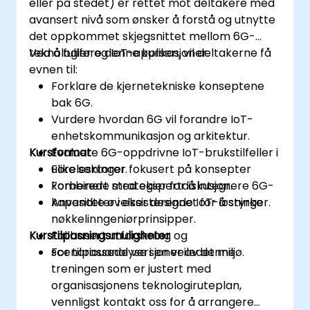
eller på stedet) er rettet mot deltakere med
avansert nivå som ønsker å forstå og utnytte
det oppkommet skjegsnittet mellom 6G-
teknologier og IoT-applikasjoner.
Ved å fullføre denne kursen, vil deltakerne få
evnen til:
Forklare de kjernetekniske konseptene
bak 6G.
Vurdere hvordan 6G vil forandre IoT-
enhetskommunikasjon og arkitektur.
Kursformat
Evaluere 6G-oppdrivne IoT-brukstilfeller i
ulike sektorer.
Forelesninger fokusert på konsepter
Forberede strategier for å integrere 6G-
kombinert med ekspertdiskusjon.
kapasiteter i eksisterende IoT-løsninger.
Anvendte øvelser designet for å styrke
nøkkelinngeniørprinsipper.
Kurstilpasningsmuligheter
Fallbasert utforskning og
scenariouanalyse i en veiledet miljø.
For tilpassede versjoner av denne
treningen som er justert med
organisasjonens teknologiruteplan,
vennligst kontakt oss for å arrangere