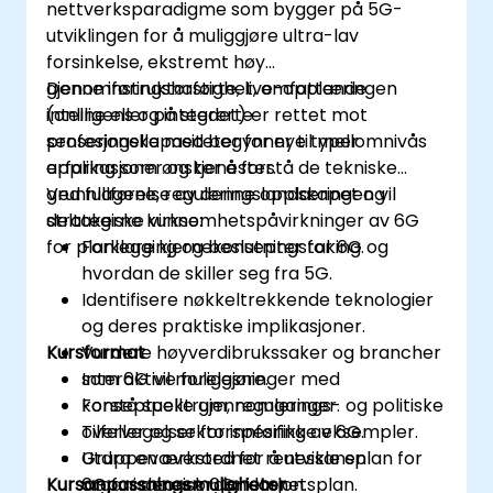
nettverksparadigme som bygger på 5G-
utviklingen for å muliggjøre ultra-lav
forsinkelse, ekstremt høy
gjenomføringshastighet, omfattende
Denne instruktørførte, live-opplæringen
intelligens og integrerte
(online eller på stedet) er rettet mot
senseringskapasiteter for nye typer
profesjonelle med begynner til mellomnivås
applikasjoner og tjenester.
erfaring som ønsker å forstå de tekniske
grunnlagene, reguleringslandskapet og
Ved fullførelse av denne opplæringen vil
strategiske virksomhetspåvirkninger av 6G
deltakerne kunne:
for planlegging og beslutningstaking.
Forklare kjernekonsepter for 6G og
hvordan de skiller seg fra 5G.
Identifisere nøkkeltrekkende teknologier
og deres praktiske implikasjoner.
Kursformat
Vurdere høyverdibrukssaker og brancher
som 6G vil muliggjøre.
Interaktive forelesninger med
Forstå spektrum, regulerings- og politiske
konseptuelle gjennomganger.
overvegelser for innføring av 6G.
Tilfeller og sektorspesifikke eksempler.
Utdra en overordnet renessansplan for
Gruppeværksted for å utvikle en
Kursanpassningsmuligheter
6G for deres organisasjon.
organisatorisk 6G-klarhetsplan.