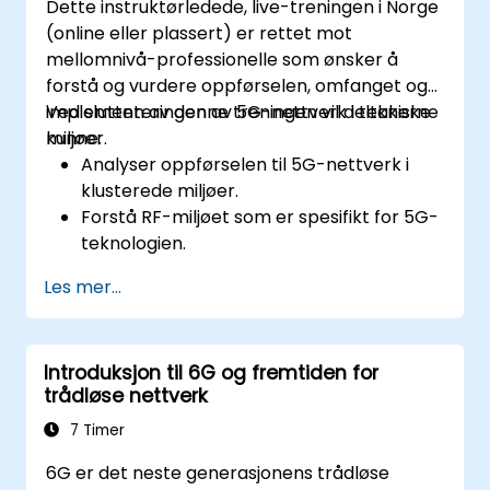
Dette instruktørledede, live-treningen i Norge
(online eller plassert) er rettet mot
mellomnivå-professionelle som ønsker å
forstå og vurdere oppførselen, omfanget og
implementeringen av 5G-nettverk i tekniske
Ved slutten av denne treningen vil deltakerne
miljøer.
kunne:
Analyser oppførselen til 5G-nettverk i
klusterede miljøer.
Forstå RF-miljøet som er spesifikt for 5G-
teknologien.
Vurdere reelle implementasjonsfall av 5G
Les mer...
fra andre land.
Vurdere dekkningskapabiliteter og
begrenninger for 5G.
Introduksjon til 6G og fremtiden for
Tolk og analyser 5G-
trådløse nettverk
nettverkskvalitetsparametere på teknisk
nivå.
7 Timer
6G er det neste generasjonens trådløse