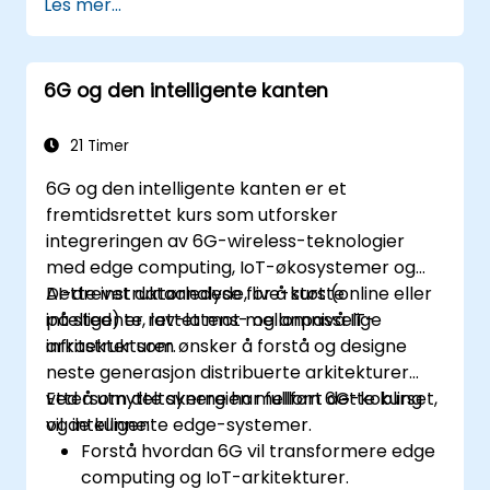
Les mer...
IMT-2030.
Vurdere den evolvende
leverandørlandskapet og
6G og den intelligente kanten
teknologirenehusnivåene.
Utvikle en vei for tidlige investeringer,
forskningspartnerskaper og
21 Timer
pilotinisiativer.
6G og den intelligente kanten er et
fremtidsrettet kurs som utforsker
integreringen av 6G-wireless-teknologier
med edge computing, IoT-økosystemer og
AI-drevet dataanalyse for å støtte
Dette instruktørledede, live-kurs (online eller
intelligente, lav-latens- og anpasselige
på sted) er rettet mot mellomnivå IT-
infrastrukturer.
arkitekter som ønsker å forstå og designe
neste generasjon distribuerte arkitekturer
ved å utnytte synergien mellom 6G-kobling
Ettersom deltakerne har fullført dette kurset,
og intelligente edge-systemer.
vil de kunne:
Forstå hvordan 6G vil transformere edge
computing og IoT-arkitekturer.