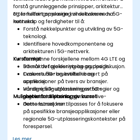
forstå grunnleggende prinsipper, arkitektur
og forretningsmessige konsekvenser av 5G-
Etter fullført opplæring vil deltakerne ha
nettverk.
kunnskap og ferdigheter til å:
Forstå nøkkelpunkter og utvikling av 5G-
teknologi.
Identifisere hovedkomponentene og
arkitekturen i 5G-nettverk.
Kursformat
Genkjenne forskjellene mellom 4G LTE og
5G når det gjelder ytelse og design.
Interaktiv forelesning og gruppediskusjon.
Evaluere 5G-brukstilfeller og
Case-studier og øvelser basert på
applikasjoner på tvers av bransjer.
scenarier.
Vurdere 5G-utplasseringsstrategier og
Håndgripelig utforskning av 5G-
Muligheter for tilpasning av kurset
regulatoriske hensyn.
nettverksarkitektur gjennom live-
demonstrasjoner.
Dette kurset kan tilpasses for å fokusere
på spesifikke bransjeapplikasjoner eller
regionale 5G-utplasseringskontekster på
forespørsel.
Les mer...