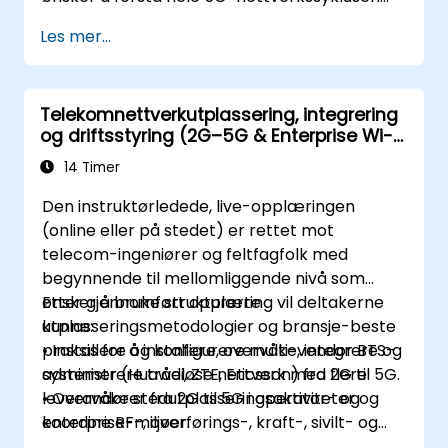
fra arkitektur og design til utplassering, drift
Les mer...
og sikkerhet.
Telekomnettverkutplassering, integrering
og driftsstyring (2G–5G & Enterprise Wi-
Fi)
14 Timer
Den instruktørledede, live-opplæringen
(online eller på stedet) er rettet mot
telecom-ingeniører og feltfagfolk med
begynnende til mellomliggende nivå som
ønsker å bruke strukturerte
Etter gjennomført opplæring vil deltakerne
utplasseringsmetodologier og bransje-beste
kunne:
praksis for å installere, overvåke, integrere og
• Installere og konfigurere multi-vendor BTS-
administrere trådløse nettverk med flere
systemer (Huawei, ZTE, Ericsson) fra 2G til 5G.
leverandører fra 2G til 5G i operator- og
• Overvåke stedutplasseringsaktiviteter og
enterprise-miljøer.
koordine RF-, overførings-, kraft-, sivilt- og
sentralnettverks-team under integrering.