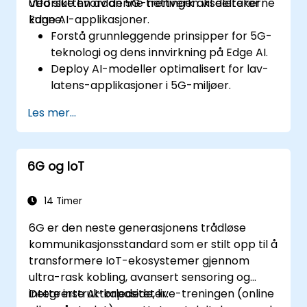
utforske hvordan 5G-nettverk akselererer
Ved slutten av denne treningen vil deltakerne
Edge AI-applikasjoner.
kunne:
Forstå grunnleggende prinsipper for 5G-
teknologi og dens innvirkning på Edge AI.
Deploy AI-modeller optimalisert for lav-
latens-applikasjoner i 5G-miljøer.
Implementere
Les mer...
sanntidsbeslutningssystemer ved bruk av
Edge AI og 5G-kobling.
Optimalisere AI-belastninger for effektiv
6G og IoT
ytelse på kant-enheter.
14 Timer
6G er den neste generasjonens trådløse
kommunikasjonsstandard som er stilt opp til å
transformere IoT-ekosystemer gjennom
ultra-rask kobling, avansert sensoring og
integrerte AI-kapasiteter.
Dette instruktørledede, live-treningen (online