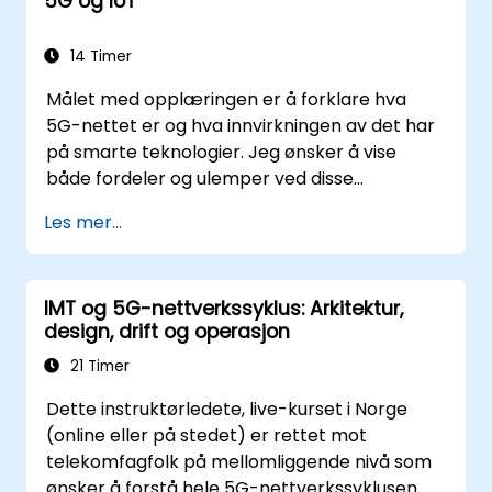
5G og IoT
14 Timer
Målet med opplæringen er å forklare hva
5G-nettet er og hva innvirkningen av det har
på smarte teknologier. Jeg ønsker å vise
både fordeler og ulemper ved disse
teknologiske relasjonene (5G / IoT) og vise
Les mer...
utviklingsretningene for nettet, som - fra
starten - var dedikert til den smarte verden.
IMT og 5G-nettverkssyklus: Arkitektur,
design, drift og operasjon
21 Timer
Dette instruktørledete, live-kurset i Norge
(online eller på stedet) er rettet mot
telekomfagfolk på mellomliggende nivå som
ønsker å forstå hele 5G-nettverkssyklusen