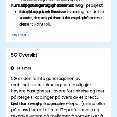
Kurs tilpasningsmuligheter
Integrere realtids-telemetri og
Casestudier og en praktisk mini-prosjekt
simuleringdata for å aktivere
integrasjonsøvelse.
For å be om et tilpasset trening for dette
modelldrevet orchestrering og intent-
kurset, vennligst kontakt oss for å ordne
basert kontroll.
det.
Designe validering- og
Les mer...
verifikasjonsarbeidsganger ved hjelp av
co-simulering, emulering, og digital twin-
testbeds.
5G Oversikt
14 Timer
5G er den femte generasjonen av
mobilnettverksteknologi som muliggjør
høyere hastigheter, lavere forsinkelse og mer
pålitelige tilkoblinger på tvers av et bredt
spekter av applikasjoner.
Dette instruktørledede, live-løpet (online eller
på plass) er rettet mot IT-profesjonelle og
tekniske ledere på mellomnivå som ønsker å