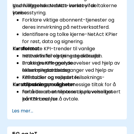
grunnleggende NetAct-verktøy for
Ved fullførelse av dette kurset vil deltakerne
ytelsesstyring.
kunne:
Forklare viktige abonnent-tjenester og
deres innvirkning på nettverksatferd.
Identifisere og tolke kjerne-NetAct KPIer
for røst, data og signering.
Kursformat
Relatere KPI-trender til vanlige
nettverksfeil og tjenesteavbrudd.
Interaktiv forelesning og diskusjon.
Bruke grunnleggende
Praktiske KPI-analyseøvelser ved hjelp av
feilsøkningsarbeidsganger ved hjelp av
eksempledatabaser.
KPI-tabler og rapporter.
Fallstudier og veiledet feilsøknings-
Kurs tilpasningsmuligheter
Anbefale operasjonsmessige tiltak for å
scenarier.
forbedre abonnentens opplevelse basert
For å be om et tilpasset kurs, vennligst
på KPI-analyse.
kontakt oss for å avtale.
Les mer...