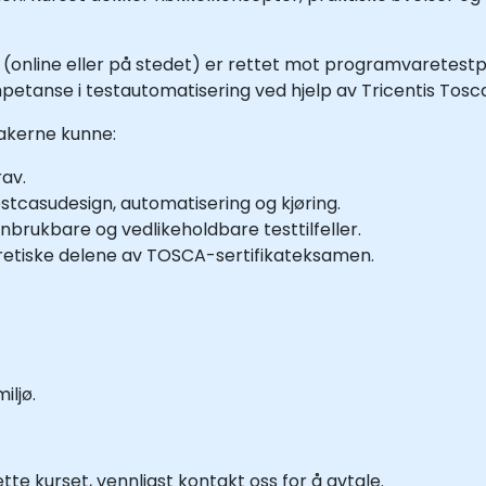
 (online eller på stedet) er rettet mot programvaretest
petanse i testautomatisering ved hjelp av Tricentis Tosc
takerne kunne:
rav.
tcasudesign, automatisering og kjøring.
brukbare og vedlikeholdbare testtilfeller.
retiske delene av TOSCA-sertifikateksamen.
iljø.
te kurset, vennligst kontakt oss for å avtale.