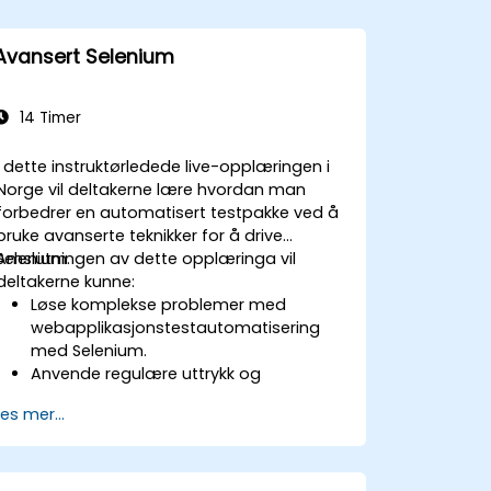
Avansert Selenium
14 Timer
I dette instruktørledede live-opplæringen i
Norge vil deltakerne lære hvordan man
forbedrer en automatisert testpakke ved å
bruke avanserte teknikker for å drive
Selenium.
Amslutningen av dette opplæringa vil
deltakerne kunne:
Løse komplekse problemer med
webapplikasjonstestautomatisering
med Selenium.
Anvende regulære uttrykk og
mønstergjennomføringer.
Les mer...
Håndtere unntak som stopper
testkjøringen.
Programmatisk søke etter webobjekter.
Dynamisk hente data fra webkontroller.