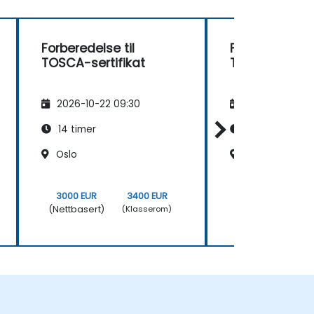
Forberedelse til
Forberedelse t
TOSCA-sertifikat
TOSCA-sertif
2026-10-22 09:30
2026-11-05 09
14 timer
14 timer
Oslo
Oslo
3000 EUR
3400 EUR
3000 EUR
(Nettbasert)
(Nettbasert)
(Klasserom)