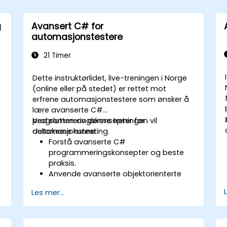
g
Avansert C# for
automasjonstestere
21 Timer
Dette instruktørlidet, live-treningen i Norge
(online eller på stedet) er rettet mot
erfrene automasjonstestere som ønsker å
lære avanserte C#
programmeringskonsepter for
Ved slutten av denne treningen vil
automasjonstesting.
deltakerne kunne:
Forstå avanserte C#
programmeringskonsepter og beste
praksis.
Anvende avanserte objektorienterte
programmeringsprinsipper for å skape
Les mer...
effektive og fleksible
automasjonsløsninger.
Designe og utvikle modulære og
gjentatte brukbare