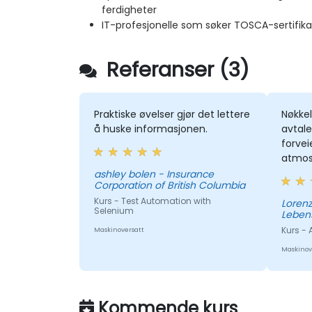
ferdigheter
IT-profesjonelle som søker TOSCA-sertifikat 
Referanser (3)
Praktiske øvelser gjør det lettere
Nøkkel
å huske informasjonen.
avtale
forvei
atmos
ashley bolen - Insurance
Corporation of British Columbia
Kurs - Test Automation with
Lorenz - Continenta
Selenium
Leben
Kurs -
Maskinoversatt
Maskinov
Kommende kurs