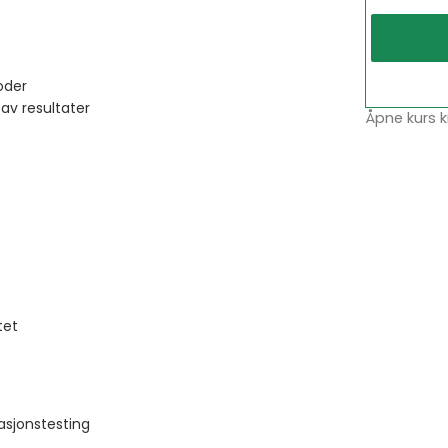
oder
av resultater
Åpne kurs k
tet
asjonstesting