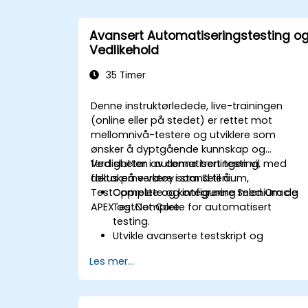
Avansert Automatiseringstesting o
Vedlikehold
35 Timer
Denne instruktørledede, live-trainingen
(online eller på stedet) er rettet mot
mellomnivå-testere og utviklere som
ønsker å dyptgående kunnskap og
ferdigheter i automatisert testing, med
Ved slutten av denne treningen vil
fokus på verktøy som Selenium,
deltakerne være i stand til å:
TestComplete og integrering med Oracle
Opprette og konfigurere Selenium og
APEX og .Net Core.
TestComplete for automatisert
testing.
Utvikle avanserte testskript og
rammeverk.
Les mer...
Integrere automatisert testing med
Oracle APEX- og .Net Core-
applikasjoner.
Bruke maskinlæringsmetoder for å