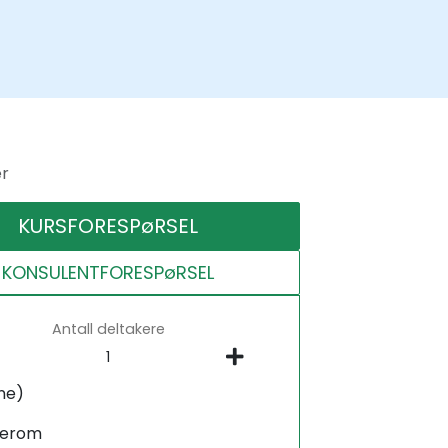
er
KURSFORESPøRSEL
KONSULENTFORESPøRSEL
Antall deltakere
ne)
serom