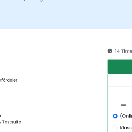
14 Tim
efördeler
(Onli
r
 Testsuite
Klas