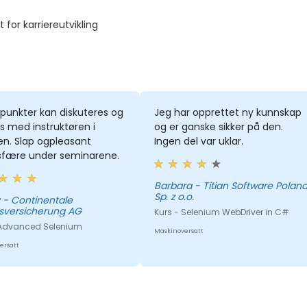
for karriereutvikling
punkter kan diskuteres og
Jeg har opprettet ny kunnskap
s med instruktøren i
og er ganske sikker på den.
en. Slap ogpleasant
Ingen del var uklar.
fære under seminarene.
Barbara - Titian Software Poland
Sp. z o.o.
le
sversicherung AG
Kurs - Selenium WebDriver in C#
 Advanced Selenium
Maskinoversatt
ersatt