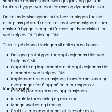
sentrerte applikasjoner. Med Qt Quick og QML kan
brukere bygge tversplattforms- og dynamiske UIer.
Dette undervisningsbaserte, live-treningen (online
eller plass på sted) er rettet mot webdesignere som
ønsker å bygge tversplattforms- og dynamiske UIer
ved hjelp av Qt Quick og QML.
Til slutt på denne treningen vil deltakerne kunne:
Designe prototyper for applikasjonens UIer ved
hjelp av QML.
Opprette og implementere et applikasjonens UI-
elementer ved hjelp av QML.
Implementere animasjoner, transformasjoner og
overganger for å oppnå en mer responsiv
Kursformatet
erfaring for brukerne av applikasjonen.
Interaktiv forelesning og diskusjon.
Mange øvelser og trening.
Praktisk implementering i et live-lab-miljø.