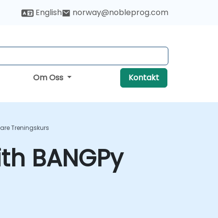
English
norway@nobleprog.com
Om Oss
Kontakt
re Treningskurs
ith BANGPy