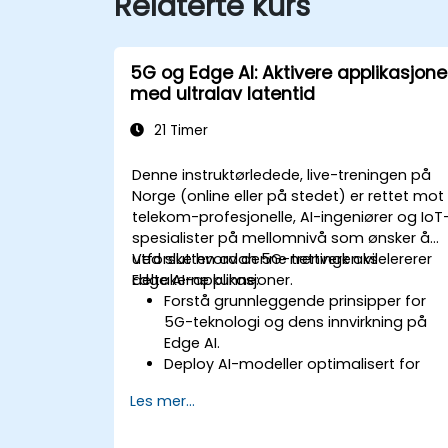
Relaterte kurs
5G og Edge AI: Aktivere applikasjone
med ultralav latentid
21 Timer
Denne instruktørledede, live-treningen på
Norge (online eller på stedet) er rettet mot
telekom-profesjonelle, AI-ingeniører og IoT
spesialister på mellomnivå som ønsker å
utforske hvordan 5G-nettverk akselererer
Ved slutten av denne treningen vil
Edge AI-applikasjoner.
deltakerne kunne:
Forstå grunnleggende prinsipper for
5G-teknologi og dens innvirkning på
Edge AI.
Deploy AI-modeller optimalisert for
lav-latens-applikasjoner i 5G-miljøer.
Les mer...
Implementere
sanntidsbeslutningssystemer ved bruk
av Edge AI og 5G-kobling.