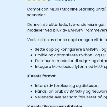
Cambricon MLUs (Machine Learning Units) e
scenarier.
Denne instruktørlede, live-undervisningen 
modeller ved bruk av BANGPy-rammeverk
Ved slutten av denne opplæringen vil del
Sette opp og konfigurere BANGPy- og 
Utvikle og optimalisere Python- og C
Distribuere modeller til edge- og da
Integere ML-arbeidsflyter med MLU-spe
Kursets format
Interaktiv forelesning og diskusjon.
Hånds-on bruk av BANGPy og Neuware fo
Veiledede øvelser som fokuserer på opt
Kursets tilpassingsmuligheter