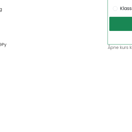
Klas
g
NGPy
Åpne kurs k