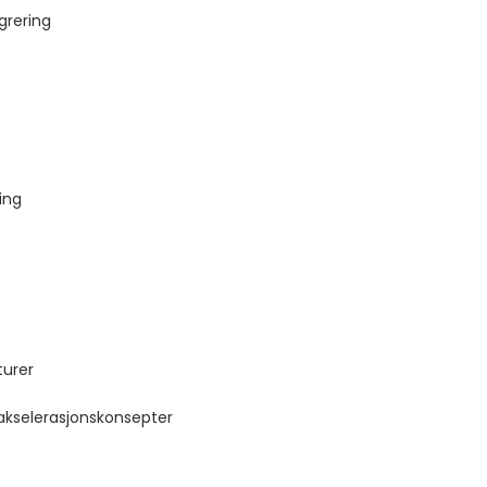
grering
ing
turer
kselerasjonskonsepter