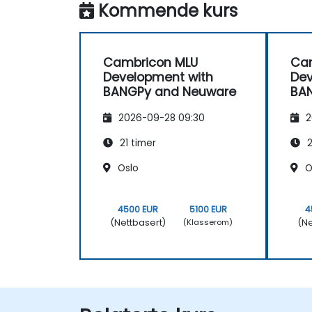
Kommende kurs
Cambricon MLU
Ca
Development with
Dev
BANGPy and Neuware
BA
2026-09-28 09:30
2
21 timer
2
Oslo
O
4500 EUR
5100 EUR
4
(Nettbasert)
(Ne
(Klasserom)