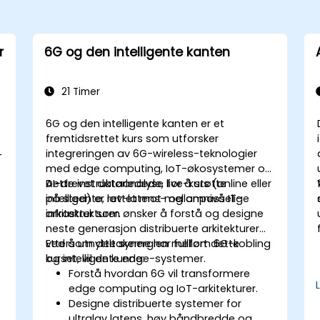
r
6G og den intelligente kanten
21 Timer
6G og den intelligente kanten er et
fremtidsrettet kurs som utforsker
integreringen av 6G-wireless-teknologier
-
med edge computing, IoT-økosystemer og
AI-drevet dataanalyse for å støtte
Dette instruktørledede, live-kurs (online eller
intelligente, lav-latens- og anpasselige
på sted) er rettet mot mellomnivå IT-
infrastrukturer.
arkitekter som ønsker å forstå og designe
neste generasjon distribuerte arkitekturer
ved å utnytte synergien mellom 6G-kobling
Ettersom deltakerne har fullført dette
og intelligente edge-systemer.
kurset, vil de kunne:
Forstå hvordan 6G vil transformere
edge computing og IoT-arkitekturer.
Designe distribuerte systemer for
ultralav latens, høy båndbredde og