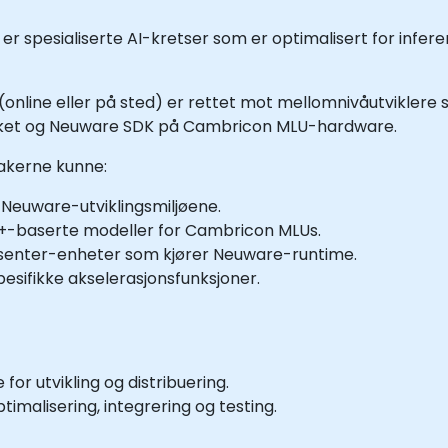
r spesialiserte AI-kretser som er optimalisert for infer
(online eller på sted) er rettet mot mellomnivåutviklere
et og Neuware SDK på Cambricon MLU-hardware.
takerne kunne:
Neuware-utviklingsmiljøene.
++-baserte modeller for Cambricon MLUs.
tasenter-enheter som kjører Neuware-runtime.
sifikke akselerasjonsfunksjoner.
r utvikling og distribuering.
imalisering, integrering og testing.