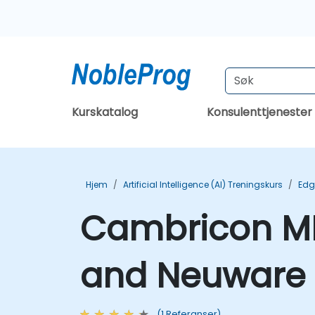
Kurskatalog
Konsulenttjenester
Hjem
Artificial Intelligence (AI) Treningskurs
Edg
Cambricon M
and Neuware 
(1 Referanser)