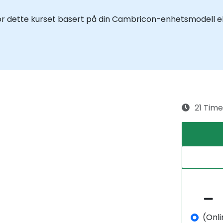
 for dette kurset basert på din Cambricon-enhetsmodell el
21 Time
e
(Onli