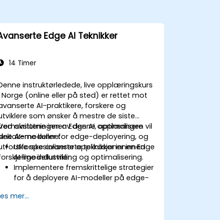
Avanserte Edge AI Teknikker
14 Timer
Denne instruktørledede, live opplæringskurs
i Norge (online eller på sted) er rettet mot
avanserte AI-praktikere, forskere og
utviklere som ønsker å mestre de siste
fremskrittene innen Edge AI, optimalisere
Ved avslutningen av denne opplæringen vil
sine AI-modeller for edge-deployering, og
deltakerne kunne:
utforske spesialiserte applikasjoner innen
Utforske avanserte teknikker innen Edge
forskjellige industrier.
AI-modellutvikling og optimalisering.
Implementere fremskrittelige strategier
for å deployere AI-modeller på edge-
enheter.
Les mer...
Bruke spesialiserte verktøy og
rammeverk for avanserte Edge AI-
applikasjoner.