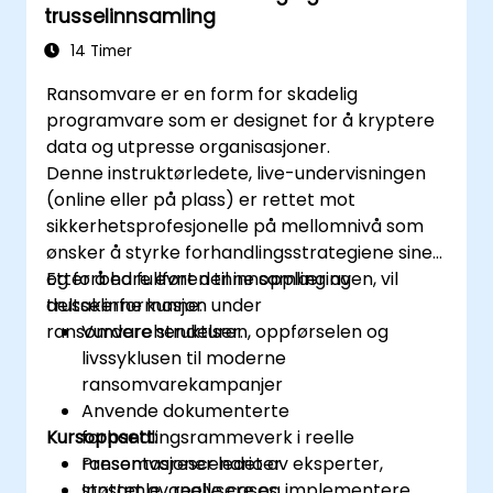
trusselinnsamling
14 Timer
Ransomvare er en form for skadelig
programvare som er designet for å kryptere
data og utpresse organisasjoner.
Denne instruktørledete, live-undervisningen
(online eller på plass) er rettet mot
sikkerhetsprofesjonelle på mellomnivå som
ønsker å styrke forhandlingsstrategiene sine
og forbedre evnen til innsamling av
Etter å ha fullført denne opplæringen, vil
trusselinformasjon under
deltakerne kunne:
ransomvarehendelser.
Vurdere strukturen, oppførselen og
livssyklusen til moderne
ransomvarekampanjer
Anvende dokumenterte
Kursoppsett:
forhandlingsrammeverk i reelle
ransomvarescenarioer
Presentasjoner ledet av eksperter,
Innsamle, analysere og implementere
støttet av reelle cases