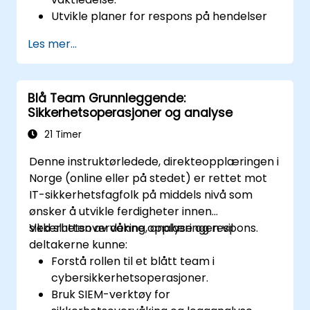
Utvikle planer for respons på hendelser
for å opprettholde driftskontinuitet.
Les mer...
Identifisere potensielle cybertrusler og
sårbarheter i sitt miljø.
Implementere sikkerhetsprotokoller for å
Blå Team Grunnleggende:
minimere eksponering for risiko.
Sikkerhetsoperasjoner og analyse
Samordne teamrespons under
cyberhendelser og
21 Timer
gjenopprettingsprosesser.
Denne instruktørledede, direkteopplæringen i
Norge (online eller på stedet) er rettet mot
IT-sikkerhetsfagfolk på middels nivå som
ønsker å utvikle ferdigheter innen
sikkerhetsovervåking, analyse og respons.
Ved slutten av denne opplæringen vil
deltakerne kunne:
Forstå rollen til et blått team i
cybersikkerhetsoperasjoner.
Bruk SIEM-verktøy for