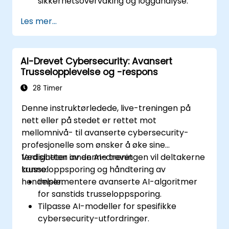
sikkerhetsovervåking og logganalyse.
Oppdag, analyser og svar på
Les mer...
sikkerhetshendelser.
Utfør nettverkstrafikkanalyse og
innsamling av trusselinformasjon.
AI-Drevet Cybersecurity: Avansert
Bruk beste praksis i arbeidsflyter for
Trusselopplevelse og -respons
sikkerhetsoperasjonssenter (SOC).
28 Timer
Denne instruktørledede, live-treningen på
nett eller på stedet er rettet mot
mellomnivå- til avanserte cybersecurity-
profesjonelle som ønsker å øke sine
ferdigheter innen AI-drevet
Ved slutten av denne treningen vil deltakerne
trusseloppsporing og håndtering av
kunne:
hendelser.
Implementere avanserte AI-algoritmer
for sanstids trusseloppsporing.
Tilpasse AI-modeller for spesifikke
cybersecurity-utfordringer.