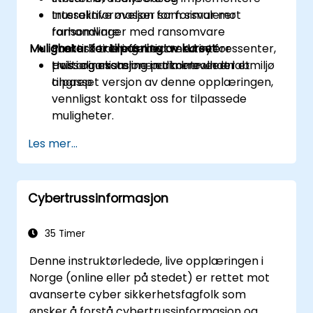
trusselinformasjon for forsvar mot
Interaktive øvelser som simulerer
ransomvare
forhandlinger med ransomvare
Muligheter for tilpasning av kurset:
Samarbeide effektivt med interessenter,
Praktisk trening med verktøy for
politi og eksterne partnere under et
trusselinnsamling i et kontrollert labmiljø
Hvis organisasjonen din krever en
angrep
tilpasset versjon av denne opplæringen,
vennligst kontakt oss for tilpassede
muligheter.
Les mer...
Cybertrussinformasjon
35 Timer
Denne instruktørledede, live opplæringen i
Norge (online eller på stedet) er rettet mot
avanserte cyber sikkerhetsfagfolk som
ønsker å forstå cybertrussinformasjon og