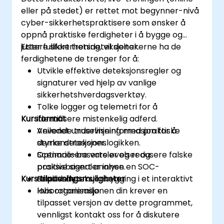
eller på stedet) er rettet mot begynner-nivå
cyber-sikkerhetspraktisere som ønsker å
oppnå praktiske ferdigheter i å bygge og
justere sikkerhetsdeteksjoner.
Etter fullført trening, vil deltakerne ha de
ferdighetene de trenger for å:
Utvikle effektive deteksjonsregler og
signaturer ved hjelp av vanlige
sikkerhetshverdagsverktøy.
Tolke logger og telemetri for å
Kursformat
identifisere mistenkelig adferd.
Anvende truselinjeinformasjon for å
Veiledet undervisning med praktiske
styrke deteksjonslogikken.
demonstrasjoner.
Optimalisere varsler og redusere falske
Scenario-baserte øvelser og
positive signaler innen en SOC-
praksisbasert analyse.
Kurs tilpasningsmuligheter
arbeidsflyt.
Reallivsdeteksjonbygging i et interaktivt
laboratoriemiljø.
Hvis organisasjonen din krever en
tilpasset versjon av dette programmet,
vennligst kontakt oss for å diskutere