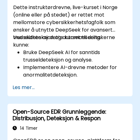
Dette instruktørdrevne, live-kurset i Norge
(online eller på stedet) er rettet mot
mellomstore cybersikkerhetsfagfolk som
ønsker å utnytte DeepSeek for avansert
trusseldeteksjon og automatisering.
Ved slutten av dette kurset vil deltakerne
kunne:
Bruke DeepSeek AI for sanntids
trusseldeteksjon og analyse.
Implementere AI-drevne metoder for
anormalitetdeteksjon.
Automatisere sikkerhetsovervåking og
Les mer...
respons ved hjelp av DeepSeek.
Integrere DeepSeek i eksisterende
cybersikkerhetsrammeverk.
Open-Source EDR Grunnleggende:
Distribusjon, Deteksjon & Respon
14 Timer