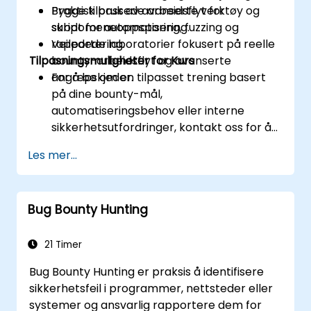
Bygge tilpassede arbeidsflyt for
Praktisk bruk av avanserte verktøy og
subdomeneoppsporing, fuzzing og
skript for automatisering.
rapportering.
Veiledede laboratorier fokusert på reelle
Tilpasningsmuligheter for Kurs
bounty-arbeidsflyt og avanserte
angrepskjeder.
For å be om en tilpasset trening basert
på dine bounty-mål,
automatiseringsbehov eller interne
sikkerhetsutfordringer, kontakt oss for å
ordne.
Les mer...
Bug Bounty Hunting
21 Timer
Bug Bounty Hunting er praksis å identifisere
sikkerhetsfeil i programmer, nettsteder eller
systemer og ansvarlig rapportere dem for