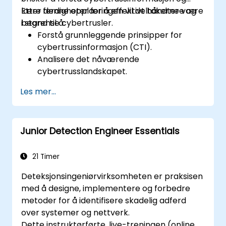
lære ferdigheter for å effektivt håndtere og
Etter denne opplæringen vil deltakerne være
begrense cybertrusler.
i stand til å:
Forstå grunnleggende prinsipper for
cybertrussinformasjon (CTI).
Analisere det nåværende
cybertrusslandskapet.
Samle og behandle etterretningsdata.
Les mer...
Utføre avansert trusselanalyse.
Benytte trusselinformasjonsplattformer
(TIPs) og automatisere
Junior Detection Engineer Essentials
trusselinformasjonsprosesser.
21 Timer
Deteksjonsingeniørvirksomheten er praksisen
med å designe, implementere og forbedre
metoder for å identifisere skadelig adferd
over systemer og nettverk.
Dette instruktørførte, live-treningen (online