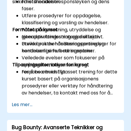
sikkerhetshendelser.
Forstå incidentresponsløyken og dens
faser.
Utføre prosedyrer for oppdagelse,
klassifisering og varsling av hendelser.
Formatet på kurset
Påføre begrensning, utryddelse og
gjenopprettingsstrategier effektivt.
Interaktiv forelesning og diskusjon.
Utvikle posthendelsesrapporting og
Prøve bruk av håndteringsprosedyrer for
kontinuerlige forbedringsplaner.
hendelser i simulerte scenarier.
Veiledede øvelser som fokuserer på
Tilpasningsalternativer for kurset
oppdagelse, begrensning og
responsarbeidsflyt.
For å be om en tilpasset trening for dette
kurset basert på organisasjonens
prosedyrer eller verktøy for håndtering
av hendelser, ta kontakt med oss for å
ordne.
Les mer...
Bug Bounty: Avanserte Teknikker og