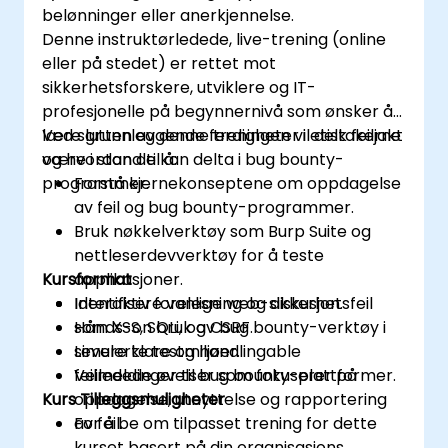
belønninger eller anerkjennelse.
Denne instruktørledede, live-trening (online
eller på stedet) er rettet mot
sikkerhetsforskere, utviklere og IT-
profesjonelle på begynnernivå som ønsker å
lære grunnleggende ferdigheter i etisk feiljakt
Ved slutten av denne treningen vil deltakerne
og hvordan de kan delta i bug bounty-
være i stand til å:
programmer.
Forstå kjernekonseptene om oppdagelse
av feil og bug bounty-programmer.
Bruk nøkkelverktøy som Burp Suite og
nettleserdevverktøy for å teste
Kursformat
applikasjoner.
Identifisere vanlige web-sikkerhetsfeil
Interaktiv forelesning og diskusjon.
som XSS, SQLi, og CSRF.
Hånds-on bruk av bug bounty-verktøy i
Levere klare og handlingable
simulerte testmiljøer.
feilmeldinger til bug bounty-plattformer.
Veiledede øvelser som fokuserer på
Kurs Tilleggsmuligheter
oppdagelse, utnyttelse og rapportering
av feil.
For å be om tilpasset trening for dette
kurset basert på din organisasjons