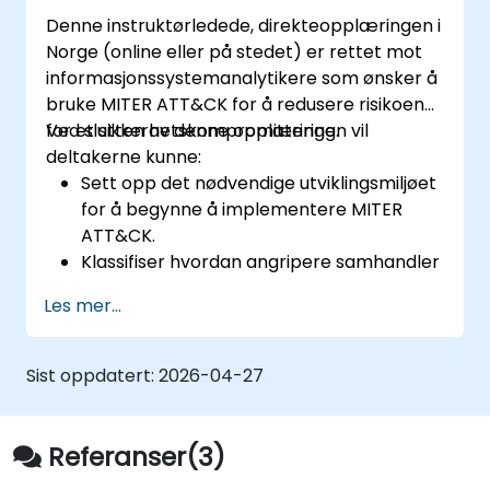
Denne instruktørledede, direkteopplæringen i
Norge (online eller på stedet) er rettet mot
informasjonssystemanalytikere som ønsker å
bruke MITER ATT&CK for å redusere risikoen
for et sikkerhetskompromittering.
Ved slutten av denne opplæringen vil
deltakerne kunne:
Sett opp det nødvendige utviklingsmiljøet
for å begynne å implementere MITER
ATT&CK.
Klassifiser hvordan angripere samhandler
med systemer.
Les mer...
Dokumenter motstanders atferd i
systemer.
Spor angrep, dechiffrer mønstre og
Sist oppdatert:
2026-04-27
ranger forsvarsverktøy som allerede er
på plass.
Referanser(3)