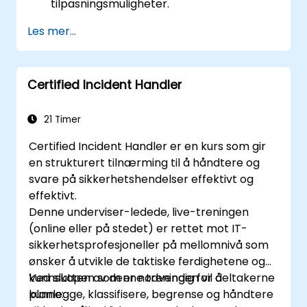
tilpasningsmuligheter.
Les mer...
Certified Incident Handler
21 Timer
Certified Incident Handler er en kurs som gir
en strukturert tilnærming til å håndtere og
svare på sikkerhetshendelser effektivt og
effektivt.
Denne underviser-ledede, live-treningen
(online eller på stedet) er rettet mot IT-
sikkerhetsprofesjoneller på mellomnivå som
ønsker å utvikle de taktiske ferdighetene og
kunnskapen som er nødvendig for å
Ved slutten av denne treningen vil deltakerne
planlegge, klassifisere, begrense og håndtere
kunne: