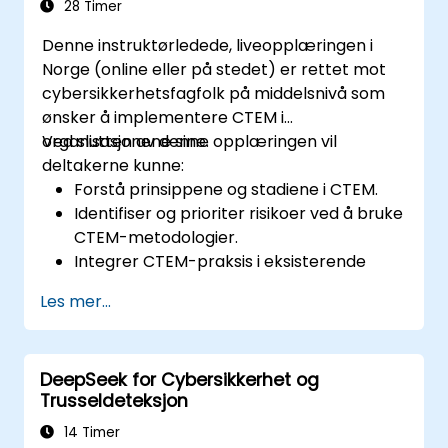
28 Timer
Denne instruktørledede, liveopplæringen i
Norge (online eller på stedet) er rettet mot
cybersikkerhetsfagfolk på middelsnivå som
ønsker å implementere CTEM i
organisasjonene sine.
Ved slutten av denne opplæringen vil
deltakerne kunne:
Forstå prinsippene og stadiene i CTEM.
Identifiser og prioriter risikoer ved å bruke
CTEM-metodologier.
Integrer CTEM-praksis i eksisterende
sikkerhetsprotokoller.
Les mer...
Bruk verktøy og teknologier for
kontinuerlig trusselhåndtering.
Utvikle strategier for å validere og
DeepSeek for Cybersikkerhet og
forbedre sikkerhetstiltak kontinuerlig.
Trusseldeteksjon
14 Timer