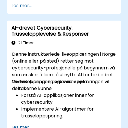
Utvikle automatiserte arbeidsflyter for
Les mer...
trusselhåndtering.
Sikre AI-drevne sikkerhetsverktøy mot
motstandere.
AI-drevet Cybersecurity:
Trusselopplevelse & Responser
21 Timer
Denne instruktørlede, liveopplæringen i Norge
(online eller på sted) retter seg mot
cybersecurity-profesjonelle på begynnernivå
som ønsker å lære å utnytte AI for forbedret
trusseloppsporing og svarevne.
Ved avslutningen av denne opplæringen vil
deltakerne kunne:
Forstå AI-applikasjoner innenfor
cybersecurity.
Implementere AI-algoritmer for
trusseloppsporing.
Automatisere håndtering av hendelser
Les mer...