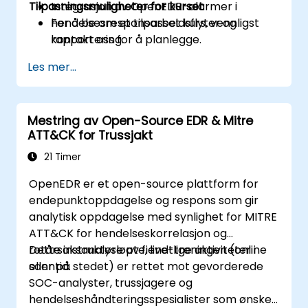
Tilpasningsmuligheter for kurset
Integrasjon av OpenEDR-alarmer i
hendelsesresponsarbeidsflyter og
For å be om et tilpasset kurs, vennligst
rapportering.
kontakt oss for å planlegge.
Les mer...
Mestring av Open-Source EDR & Mitre
ATT&CK for Trussjakt
21 Timer
OpenEDR er et open-source plattform for
endepunktoppdagelse og respons som gir
analytisk oppdagelse med synlighet for MITRE
ATT&CK for hendelseskorrelasjon og
rotårsaksanalyse av fiendtlige aktiviteter i
Dette instruktørløpte, live-treningen (online
sanntid.
eller på stedet) er rettet mot gevorderede
SOC-analyster, trussjagere og
hendelseshåndteringsspesialister som ønsker