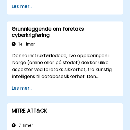
en rapport om funnene.
korrigerende tiltak basert på digitale bevis.
Les mer...
Grunnleggende om foretaks
cyberkrigføring
14 Timer
Denne instruktørledede, live opplæringen i
Norge (online eller på stedet) dekker ulike
aspekter ved foretaks sikkerhet, fra kunstig
intelligens til databasesikkerhet. Den
inkluderer også en oversikt over de nyeste
Les mer...
verktøyene, prosessene og tankegang som
trengs for å beskytte seg mot angrep.
MITRE ATT&CK
7 Timer