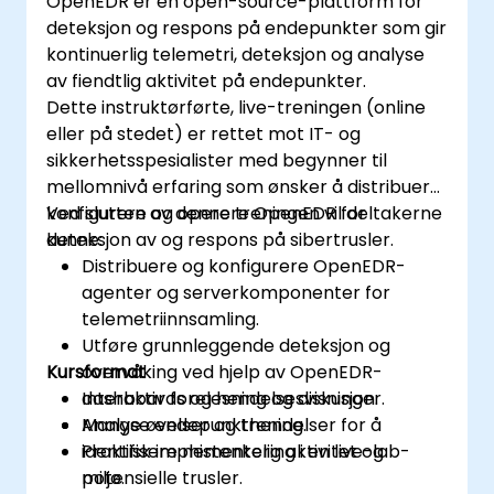
OpenEDR er en open-source-plattform for
deteksjon og respons på endepunkter som gir
kontinuerlig telemetri, deteksjon og analyse
av fiendtlig aktivitet på endepunkter.
Dette instruktørførte, live-treningen (online
eller på stedet) er rettet mot IT- og
sikkerhetsspesialister med begynner til
mellomnivå erfaring som ønsker å distribuere,
konfigurere og operere OpenEDR for
Ved slutten av denne treningen vil deltakerne
deteksjon av og respons på sibertrusler.
kunne:
Distribuere og konfigurere OpenEDR-
agenter og serverkomponenter for
telemetriinnsamling.
Utføre grunnleggende deteksjon og
Kursformat
overvåking ved hjelp av OpenEDR-
dashboards og hendelsesvisninger.
Interaktiv forelesning og diskusjon.
Analyse endepunkthendelser for å
Mange øvelser og trening.
identifisere mistenkelig aktivitet og
Praktisk implementering i en live-lab-
potensielle trusler.
miljø.