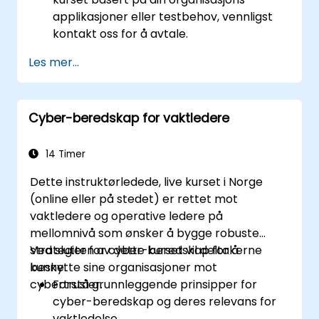
applikasjoner eller testbehov, vennligst
kontakt oss for å avtale.
Les mer...
Cyber-beredskap for vaktledere
14 Timer
Dette instruktørledede, live kurset i Norge
(online eller på stedet) er rettet mot
vaktledere og operative ledere på
mellomnivå som ønsker å bygge robuste
strategier for cyber-beredskap for å
Ved slutten av dette kurset vil deltakerne
beskytte sine organisasjoner mot
kunne:
cybertrusler.
Forstå grunnleggende prinsipper for
cyber-beredskap og deres relevans for
vaktledelse.