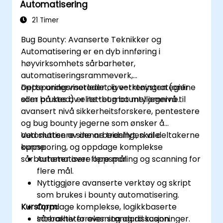
Automatisering
21 Timer
Bug Bounty: Avanserte Teknikker og
Automatisering er en dyb innføring i
høyvirksomhets sårbarheter,
automatiseringsrammeverk,
oppsporingsmetoder og verktøystrategier
Dette underviserledet, live-treningen (online
som brukes av elite-bug bounty jegerne.
eller på sted) er rettet mot mellomnivå til
avansert nivå sikkerheitsforskere, pentestere
og bug bounty jegerne som ønsker å
automatisere sine arbeidsflyt, skale
Ved slutten av denne treningen vil deltakerne
oppsporing, og oppdage komplekse
kunne:
sårbarheter over flere mål.
Automatisere oppsporing og scanning for
flere mål.
Nyttiggjøre avanserte verktøy og skript
som brukes i bounty automatisering.
Kursform
Oppdage komplekse, logikkbaserte
sårbarheter over standard scanninger.
Interaktiv forelesning og diskusjon.