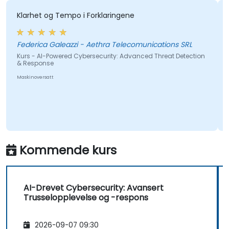
rhet og Tempo i Forklaringene
Det ga m
begynne
kvalifis
erica Galeazzi - Aethra Telecomunications SRL
området
s - AI-Powered Cybersecurity: Advanced Threat Detection
esponse
inoversatt
Kurs - F
Maskinovers
Kommende kurs
AI-Drevet Cybersecurity: Avansert
Trusselopplevelse og -respons
2026-09-07 09:30