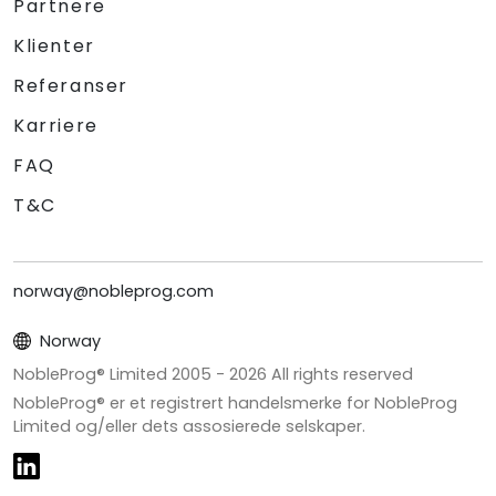
Partnere
Klienter
Referanser
Karriere
FAQ
T&C
norway@nobleprog.com
Norway
NobleProg® Limited 2005 -
2026
All rights reserved
NobleProg® er et registrert handelsmerke for NobleProg
Limited og/eller dets assosierede selskaper.