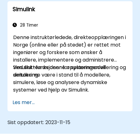
Simulink
28 Timer
Denne instruktørledede, direkteopplæringen i
Norge (online eller på stedet) er rettet mot
ingeniører og forskere som ønsker å
installere, implementere og administrere
Simulink-funksjoner for systemmodellering og
Ved slutten av denne opplæringen vil
simulering.
deltakerne være i stand til å modellere,
simulere, løse og analysere dynamiske
systemer ved hjelp av Simulink.
Les mer...
Sist oppdatert:
2023-11-15