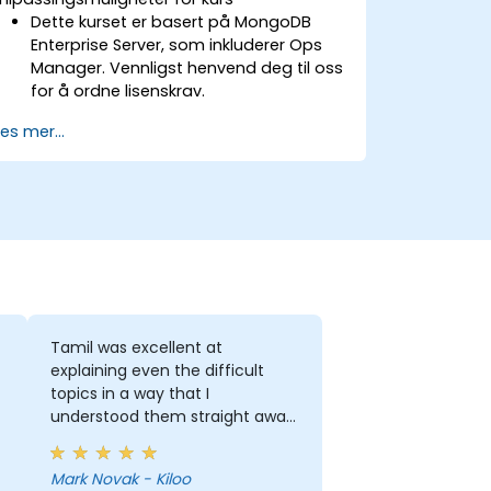
Dette kurset er basert på MongoDB
Enterprise Server, som inkluderer Ops
Manager. Vennligst henvend deg til oss
for å ordne lisenskrav.
For å forespørre et tilpasset kurs,
Les mer...
vennligst kontakt oss for å arrangere.
Tamil was excellent at
explaining even the difficult
topics in a way that I
understood them straight away.
The presentation and delivery
were both clear and
Mark Novak - Kiloo
methodical, and the teacher