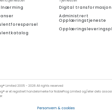
lenttjenester
Tjenester
tilnærming
Digital transformasjon
ranser
Administrert
Opplæringstjeneste
ulentforespørsel
Opplæringsleveringsp
ulentkatalog
og® Limited 2005 -
2026
All rights reserved
g® er et registrert handelsmerke for NobleProg Limited og/eller dets assos
r.
Personvern & cookies