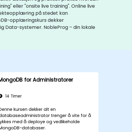
" eller "onsite live training". Online live
rekteopplæring på stedet kan
ngoDB-opplæringskurs dekker
Big Data-systemer. NobleProg – din lokale
MongoDB for Administratorer
14 Timer
Denne kursen dekker alt en
databaseadministrator trenger å vite for å
lykkes med å deploye og vedlikeholde
MongoDB-databaser.