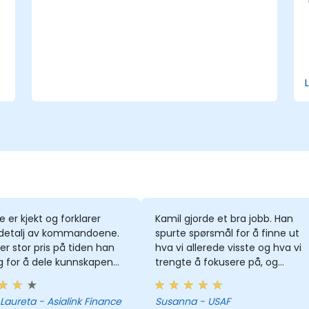
se er kjekt og forklarer
Kamil gjorde et bra jobb. Han
 detalj av kommandoene.
spurte spørsmål for å finne ut
ter stor pris på tiden han
hva vi allerede visste og hva vi
g for å dele kunnskapen
trengte å fokusere på, og
d oss, og det viser virkelig
tilpasset treningskurset lett
 er en ekspert på dette
etter våre behov.
- Asialink Finance
Susanna - USAF