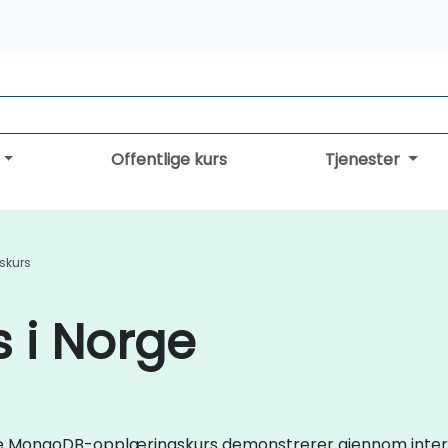
Offentlige kurs
Tjenester
skurs
 i Norge
live MongoDB-opplæringskurs demonstrerer gjennom intera