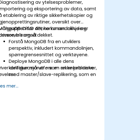
Diagnostisering av ytelsesproblemer,
importering og eksportering av data, samt
å etablering av riktige sikkerhetskopier og
gjenopprettingsrutiner, oversikt over
MongoDB CRUD API, kommandolinje og
Målgruppen for denne kursen inkluderer
drivere, blir også dekket.
personer som vil:
Forstå MongoDB fra en utviklers
perspektiv, inkludert kommandolinjen,
spørregrensesnittet og verktøyene.
Deploye MongoDB i alle dens
Hver deltaker må utføre en rekke praktiske
konfigurasjoner - som en enkelt server,
øvelser.
med master/slave-replikering, som en
replikasett og som en shardet kluster.
Les mer...
Vurdere applikasjoner og velge riktig
maskinvare.
Overvåke MongoDB-instanser og
integrere med standard
overvåkningsprogramvare (Munin,
Nagios, etc.).
Planlegge for sikkerhetskopier og
administrere store dataimporter og
eksporter.