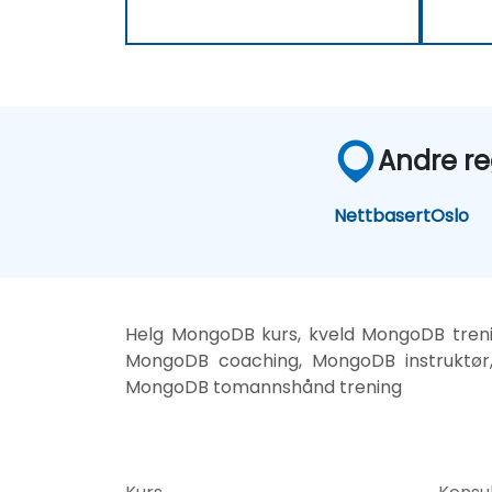
Andre re
Nettbasert
Oslo
Helg MongoDB kurs, kveld MongoDB treni
MongoDB coaching, MongoDB instruktør
MongoDB tomannshånd trening