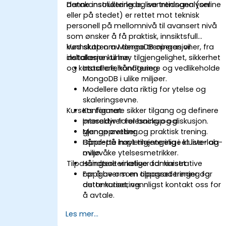
datakonsolidering og sanntidsanalyser.
Denne instruktørlede, live treningen (online
eller på stedet) er rettet mot teknisk
personell på mellomnivå til avansert nivå
som ønsker å få praktisk, innsiktsfull
kunnskap om MongoDB operasjoner, fra
Ved slutten av denne treningen vil
installasjon til høy tilgjengelighet, sikkerhet
deltakerne kunne:
og katastrofehåndtering.
Installere, konfigurere og vedlikeholde
MongoDB i ulike miljøer.
Modellere data riktig for ytelse og
skaleringsevne.
Kursets format
Konfigurere sikker tilgang og definere
prosedyrer for backup og
Interaktiv forelesning og diskusjon.
gjenoppretting.
Mange øvelser og praktisk trening.
Opprette høyt tilgjengelige kluster og
Hånd-på implementering i et live-lab-
overvåke ytelsesmetrikker.
miljø.
Tilpassingsalternativer for kurset
Håndtere virkelige administrative
oppgaver som oppgraderinger og
For å be om en tilpasset trening for
automatisering.
dette kurset, vennligst kontakt oss for
å avtale.
Les mer...