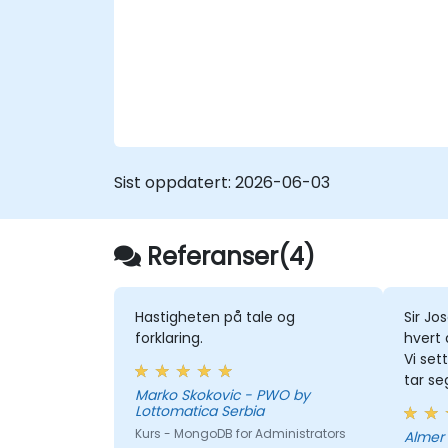
Sist oppdatert:
2026-06-03
Referanser(4)
Hastigheten på tale og
Sir Jo
forklaring.
hvert
Vi set
tar se
Marko Skokovic - PWO by
sin me
Lottomatica Serbia
at han
Kurs - MongoDB for Administrators
Almer Laureta 
feltet.