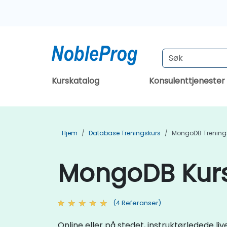
Kurskatalog
Konsulenttjenester
Hjem
Database Treningskurs
MongoDB Trening
MongoDB Kurs
(4 Referanser)
Online eller på stedet, instruktørledede 