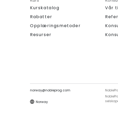
Kurs
Konsu
Kurskatalog
Vår 
Rabatter
Refe
Opplæringsmetoder
Kons
Resurser
Kons
norway@nobleprog.com
NoblePr
NoblePro
selskape
Norway