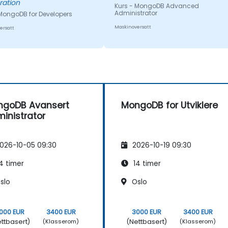
ration
Kurs - MongoDB Advanced
Administrator
 MongoDB for Developers
Maskinoversatt
ersatt
ngoDB Avansert
MongoDB for Utviklere
inistrator
026-10-05 09:30
2026-10-19 09:30
4 timer
14 timer
slo
Oslo
000 EUR
3400 EUR
3000 EUR
3400 EUR
ttbasert)
(Nettbasert)
(Klasserom)
(Klasserom)