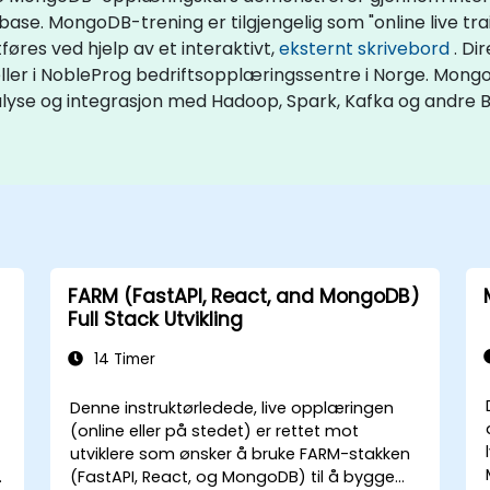
. MongoDB-trening er tilgjengelig som "online live training
tføres ved hjelp av et interaktivt,
eksternt skrivebord
. Di
eller i NobleProg bedriftsopplæringssentre i Norge. Mo
alyse og integrasjon med Hadoop, Spark, Kafka og andre 
FARM (FastAPI, React, and MongoDB)
Full Stack Utvikling
14 Timer
Denne instruktørledede, live opplæringen
(online eller på stedet) er rettet mot
utviklere som ønsker å bruke FARM-stakken
(FastAPI, React, og MongoDB) til å bygge