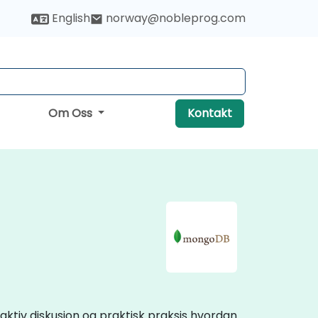
English
norway@nobleprog.com
Om Oss
Kontakt
ktiv diskusjon og praktisk praksis hvordan