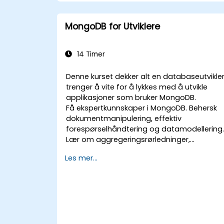
MongoDB for Utviklere
14 Timer
Denne kurset dekker alt en databaseutvikle
trenger å vite for å lykkes med å utvikle
applikasjoner som bruker MongoDB.
Få ekspertkunnskaper i MongoDB. Behersk
dokumentmanipulering, effektiv
forespørselhåndtering og datamodellering
Lær om aggregeringsrørledninger,
indekseringsstrategier og skjemaoppsett
Les mer...
for å bygge skalerbare NoSQL-
applikasjoner.