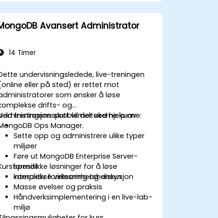
Feilsøke de vanligste
utviklerproblemene og feilscenarioene.
MongoDB Avansert Administrator
14 Timer
Dette undervisningsledede, live-treningen
(online eller på sted) er rettet mot
administratorer som ønsker å løse
komplekse drifts- og
administrasjonsproblemer ved hjelp av
Ved treningens slutt vil deltakerne kunne:
MongoDB Ops Manager.
Sette opp og administrere ulike typer
miljøer
Føre ut MongoDB Enterprise Server-
Kursformat
spesifikke løsninger for å løse
komplekse virksomhetshensyn
Interaktiv forelesning og diskusjon
Masse øvelser og praksis
Håndverksimplementering i en live-lab-
miljø
Tilpassingsmuligheter for kurs