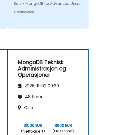
Kurs - MongoDB for Advanced Users
passionate about the subject.
Maskinoversatt
MongoDB Teknisk
Administrasjon og
Operasjoner
2026-11-02 09:30
48 timer
Oslo
10500 EUR
11900 EUR
(Nettbasert)
(Klasserom)