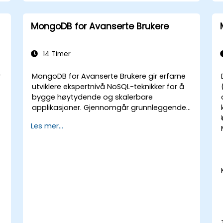
MongoDB for Avanserte Brukere
14 Timer
r
MongoDB for Avanserte Brukere gir erfarne
utviklere ekspertnivå NoSQL-teknikker for å
bygge høytydende og skalerbare
applikasjoner. Gjennomgår grunnleggende
prinsipper av avansert datahåndtering,
Les mer...
.
CRUD-optimalisering, indekseringsinterne
mekanismer og aggregasjonspipelines. Går
inn på praktiske tilnærminger til replikering,
sharding, ytelsesprofiling og
bedriftssikkerhet. Hjelper utøvere med å
distribuere robuste MongoDB-klyster med
automatiserte
sikkerhetskopieringsstrategier og
overvåking for produksjonsklare
distribusjoner.