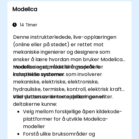
Modelica
14 Timer
Denne instruktørledede, live-opplæringen
(online eller på stedet) er rettet mot
mekaniske ingeniører og designere som
ønsker å lære hvordan man bruker Modelica-
modelleringsspråket til å modellere
Modelica er et modelleringsspråk for
industrielle systemer.
komplekse systemer som involverer
mekaniske, elektriske, elektroniske,
hydrauliske, termiske, kontroll, elektrisk kraft
eller prosessorienterte delkomponenter.
Ved slutten av denne opplæringen vil
deltakerne kunne:
Velg mellom forskjellige åpen kildekode-
plattformer for å utvikle Modelica-
modeller
Forstå ulike bruksområder og