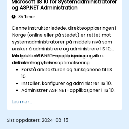
Microsoft IIS 10 for Systemadministratorer
og ASP.NET Administration
35 Timer
Denne instruktørledede, direkteopplæringen i
Norge (online eller på stedet) er rettet mot
systemadministratorer på middels nivå som
ønsker å administrere og administrere IIS 10,
integrere ASP.NET-applikasjoner og sikre
Ved slutten av denne opplæringen vil
sikkerhet og ytelsesoptimalisering.
deltakerne kunne:
Forstå arkitekturen og funksjonene til IIS
10.
Installer, konfigurer og administrer IIS 10.
Administrer ASP.NET-applikasjoner i IIS 10.
Sikre og feilsøke IIS 10 og
Les mer...
webapplikasjoner.
Optimaliser ytelsen og administrer
nettfarmer med IIS 10.
Sist oppdatert:
2024-08-15