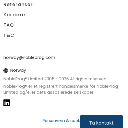
Referanser
Karriere
FAQ
T&C
norway@nobleprog.com
Norway
NobleProg® Limited 2005 -
2026
All rights reserved
NobleProg® er et registrert handelsmerke for NobleProg
Limited og/eller dets assosierede selskaper.
Personvern & cookies
Ta kontakt