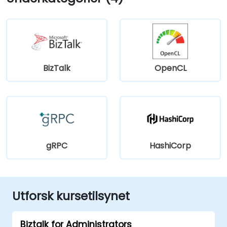
BizTalk
OpenCL
gRPC
HashiCorp
Utforsk kursetilsynet
Biztalk for Administrators