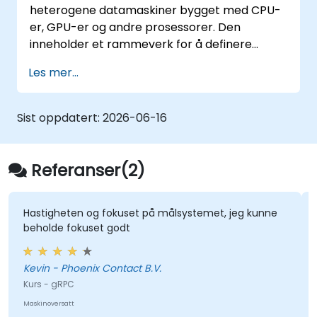
heterogene datamaskiner bygget med CPU-
er, GPU-er og andre prosessorer. Den
inneholder et rammeverk for å definere
plattformen i termer av en vert, som en CPU,
Les mer...
og ett eller flere beregningsenheter, som en
GPU, plus et C-basert programmeringsspråk
for å skrive programmer for de ulike
Sist oppdatert:
2026-06-16
beregningsenheter. Ved hjelp av OpenCL kan
en programmør skrive oppgavebaserte og
dataparallelle programmer som kan utnytte
Referanser(2)
disse forskjellige typer prosessorer i et enkelt
system.
Hastigheten og fokuset på målsystemet, jeg kunne
beholde fokuset godt
Kevin - Phoenix Contact B.V.
Kurs - gRPC
Maskinoversatt