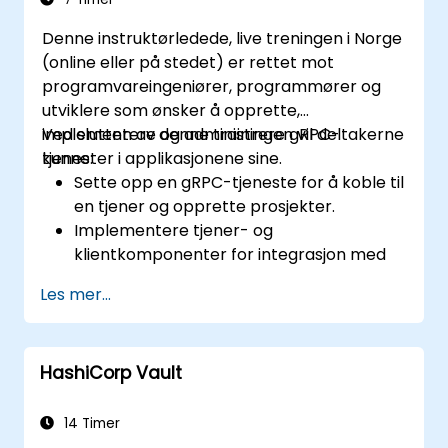
Spore, overvåke og analysere
Denne instruktørledede, live treningen i Norge
forretningsaktiviteter.
(online eller på stedet) er rettet mot
Planlegge og implementere høy
programvareingeniører, programmører og
tilgjengelighet og
utviklere som ønsker å opprette,
katastrofegjennoppretting for BizTalk
implementere og administrere gRPC-
Ved slutten av denne trainingen vil deltakerne
Server.
tjenester i applikasjonene sine.
kunne:
Optimalisere ytelsen til BizTalk Server og
Sette opp en gRPC-tjeneste for å koble til
dets miljø.
en tjener og opprette prosjekter.
Automatisere overvåking av
Implementere tjener- og
forretningsaktiviteter.
klientkomponenter for integrasjon med
Felsøke kjøretidsunntak.
applikasjoner.
Automatisere testing av BizTalk.
Les mer...
Overvåke gRPC-tjenester ved hjelp av
Planlegge og utføre systematisk
autentiseringssystemer og benchmark-
vedlikehold av BizTalk.
verktøy.
HashiCorp Vault
14 Timer