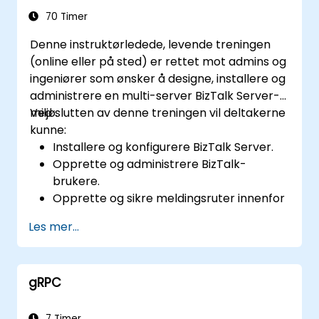
applikasjoner.
70 Timer
Spore, overvåke og analysere
Denne instruktørledede, levende treningen
forretningsaktivitet.
(online eller på sted) er rettet mot admins og
Planlegge og implementere høy
ingeniører som ønsker å designe, installere og
tilgjengelighet og katastrofehåndtering
administrere en multi-server BizTalk Server-
for BizTalk Server.
miljø.
Ved slutten av denne treningen vil deltakerne
kunne:
Installere og konfigurere BizTalk Server.
Opprette og administrere BizTalk-
brukere.
Opprette og sikre meldingsruter innenfor
en organisasjon.
Les mer...
Konfigurere EDI-basert integrasjon med
partnere utenfor organisasjonen.
Installere, overvåke og administrere
gRPC
forretningsregler.
Automatisere installasjonen av BizTalk-
applikasjoner.
7 Timer