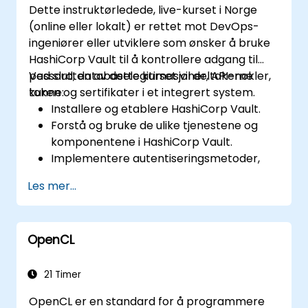
Dette instruktørledede, live-kurset i Norge
(online eller lokalt) er rettet mot DevOps-
ingeniører eller utviklere som ønsker å bruke
HashiCorp Vault til å kontrollere adgang til
passord, databaselegitimasjoner, API-nøkler,
Ved slutten av dette kurset vil deltakerne
token og sertifikater i et integrert system.
kunne:
Installere og etablere HashiCorp Vault.
Forstå og bruke de ulike tjenestene og
komponentene i HashiCorp Vault.
Implementere autentiseringsmetoder,
sikkerhetspolicyer og utføre
Les mer...
administrative oppgaver for å sikre en
infrastruktur.
Etabler og bruke HashiCorp Vault-
OpenCL
tjenester på containerorkestratører som
Nomad og Kubernetes.
21 Timer
OpenCL er en standard for å programmere