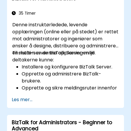
35 Timer
Denne instruktørledede, levende
opplæringen (online eller på stedet) er rettet
mot administratorer og ingeniører som
ønsker å designe, distribuere og administrere
en multi-server BizTalk Server-miljø.
Til slutten av denne opplæringen vil
deltakerne kunne:
Installere og konfigurere BizTalk Server.
Opprette og administrere BizTalk-
brukere.
Opprette og sikre meldingsruter innenfor
en organisasjon.
Les mer...
Konfigurere EDI-basert integrasjon med
partnere utenfor organisasjonen.
Distribuere, overvåke og administrere
BizTalk for Administrators - Beginner to
forretningsregler.
Advanced
Automatisere distribusjonen av BizTalk-