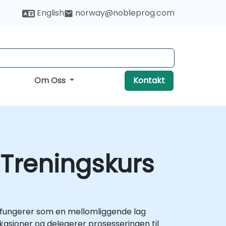
English
norway@nobleprog.com
Om Oss
Kontakt
Treningskurs
en fungerer som en mellomliggende lag
kasjoner og delegerer prosesseringen til