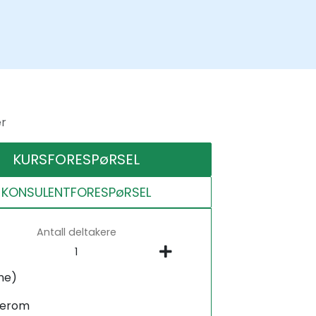
er
KURSFORESPøRSEL
KONSULENTFORESPøRSEL
Antall deltakere
ne)
serom