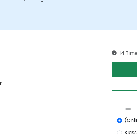
14 Tim
r
(Onli
Klas