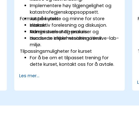
Implementere høy tilgjengelighet og
katastrofegjenskappsoppsett.
Format på kurset
Justere ytelse og minne for store
skalaer.
Interaktiv forelesning og diskusjon.
r
Administrere JMS-ressurser og
Mange øvelser og praksis.
avanserte sikkerhetsalternativer.
Hands-on implementering i en live-lab-
miljø.
Tilpassingsmuligheter for kurset
For å be om et tilpasset trening for
dette kurset, kontakt oss for å avtale.
Les mer...