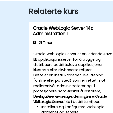
Relaterte kurs
Oracle WebLogic Server 14c:
Administration I
21 Timer
Oracle WebLogic Server er en ledende Java
EE applikasjonsserver for å bygge og
distribuere bedriftsJava applikasjoner i
klusterte eller skybaserte miljøer.
Dette er en instruktørledet, live-trening
(online eller på sted) som er rettet mot
mellomnivå-administratorer og IT-
profesjonelle som ønsker å installere,
konfigurere, sikre og administrere Oracle
Ved slutten av denne treningen vil
WebLogic Server 14c i bedriftsmiljøer.
deltakerne kunne:
Installere og konfigurere WebLogic-
domener og servere.