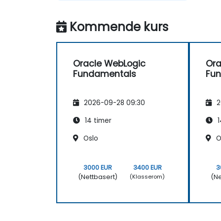
med varme og lettferdighet.
Ingen pettighet, bare innhold –
Kommende kurs
fokuserer på det som virkelig
teller. Smak og balanse – flott
dømmekraft i valget av hva
som er verdt å hevde.
Oracle WebLogic
Ora
Førsteklasses presentasjon &
Fundamentals
Fu
forberedelse – glatt struktur,
gode visuelle elementer,
nøyaktig språkbruk. Genuine
2026-09-28 09:30
2
respons på deltakeres ønsker –
sjeldent og dype verdset.
14 timer
1
Oslo
O
3000 EUR
3400 EUR
3
(Nettbasert)
(Ne
(Klasserom)