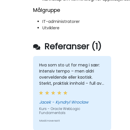
Målgruppe
IT-administratorer
Utviklere
Referanser (1)
Hva som sto ut for meg i sær:
Intensiv tempo – men aldri
overveldende eller kaotisk.
Sterkt, praktisk innhold – full av
dypgående kunnskap, relevans
og tydelighet. Engasjement &
kommunikasjon – åpen,
Jacek - Kyndryl Wroclaw
responsiv og virkelig
Kurs - Oracle WebLogic
Fundamentals
oppmerksom på deltakerne.
Professionalitet uten stivhet –
Maskinoversatt
ekspertnivå leveranse, men