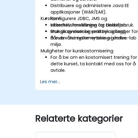
Distribuere og administrere Java EE
applikasjoner (WAR/EAR).
Kursform
Konfigurere JDBC, JMS og
sikkerhetsinnstillinger for bedriftsbruk.
Interaktiv forelesning og diskusjon.
Bruk diagnostiske verktøy og logger fo
Mange øvelser og praktisk arbeid.
å overvåke systemytelse og helse.
Hånds-on implementering i en live-lab
miljø.
Muligheter for kurskostomisering
For å be om en kostomisert trening for
dette kurset, ta kontakt med oss for å
avtale.
Les mer...
Relaterte kategorier