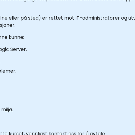
line eller på sted) er rettet mot IT-administratorer og ut
sjoner.
erne kunne:
ogic Server.
.
blemer.
miljø.
tte kurset, vennligst kontakt oss for å avtale.