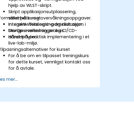
hjelp av WLST-skript.
Skript applikasjonsutplassering,
Formatet på kurset
sikkerhets- og overvåkningsoppgaver.
Integere WebLogic-administrasjon i
Interaktiv forelesning og diskusjon.
DevOps-rørledninger og CI/CD-
Mange øvelser og praksis.
arbeidsflyter.
Hånd-på praktisk implementering i et
live-lab-miljø.
Tilpasningsalternativer for kurset
For å be om en tilpasset treningskurs
for dette kurset, vennligst kontakt oss
for å avtale.
Les mer...