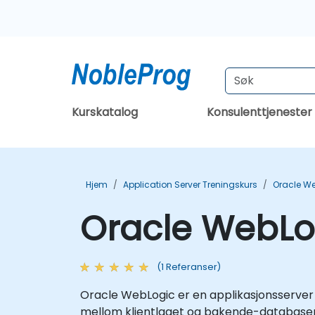
Kurskatalog
Konsulenttjenester
Hjem
Application Server Treningskurs
Oracle We
Oracle WebLo
(1 Referanser)
Oracle WebLogic er en applikasjonsserver 
mellom klientlaget og bakende-databasene.