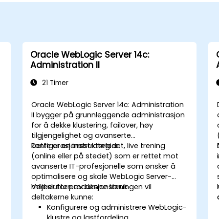
Oracle WebLogic Server 14c:
Administration II
21 Timer
Oracle WebLogic Server 14c: Administration
II bygger på grunnleggende administrasjon
for å dekke klustering, failover, høy
tilgjengelighet og avanserte
konfigurasjonsstrategier.
Dette er en instruktørledet, live trening
(online eller på stedet) som er rettet mot
avanserte IT-profesjonelle som ønsker å
optimalisere og skale WebLogic Server-
miljøer for produksjonsbruk.
Ved slutten av denne treningen vil
deltakerne kunne:
Konfigurere og administrere WebLogic-
klustre og lastfordeling.