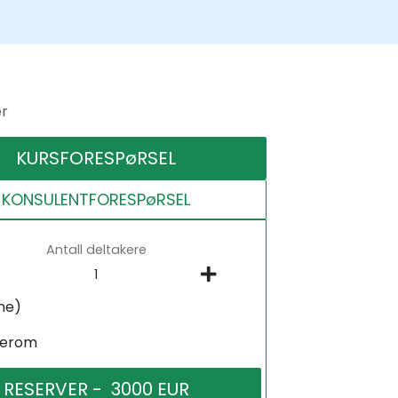
er
KURSFORESPøRSEL
KONSULENTFORESPøRSEL
Antall deltakere
ne)
serom