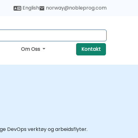
English
norway@nobleprog.com
Om Oss
Kontakt
ige DevOps verktøy og arbeidsflyter.