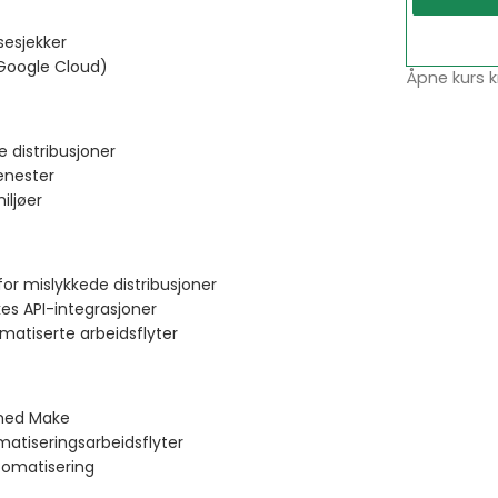
sesjekker
 Google Cloud)
Åpne kurs k
 distribusjoner
enester
iljøer
for mislykkede distribusjoner
es API-integrasjoner
omatiserte arbeidsflyter
med Make
matiseringsarbeidsflyter
tomatisering