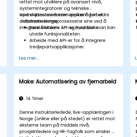
rettet mot utviklere på avansert nivå,
systemintegratorer og tekniske
operasjonsteam som ønsker å forbedre
Ved slutten av denne opplæringen vil
automatiseringsprosessene sine ved å
deltakerne kunne:
integrere eksterne API-er med Make.
Forstå Make’s API og hvordan man kan
utvide funksjonaliteten.
Arbeide med API-er for å integrere
tredjepartsapplikasjoner.
v
Opprette tilpassede koblinger for ikke-
Les mer...
støttede applikasjoner.
Bruke avanserte
automatiseringsmetoder med Make
og API-er.
Make: Automatisering av fjernarbeid
14 Timer
Denne instruktørledede, live-opplæringen i
Norge (online eller på stedet) er rettet mot
eksterne team på middels nivå,
prosjektledere og HR-fagfolk som ønsker å