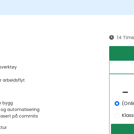
14 Tim
sverktøy
s
 arbeidsflyt
(Onli
e bygg
l og automatisering
Klas
 basert på commits
ktur