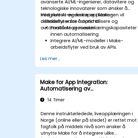
avanserte AI/ML-ingeniører, datavitere og
teknologiske innovatører som ønsker å
integrere AI-egenskaper i Make-
Ved slutten av denne opplæringen vil
arbeidsflyter for å optimalisere og
deltakerne være i stand til:
automatisere prosesser.
Forstå AI og maskinlæringskapasiteter
innen automatisering.
Integrere AI/ML-modeller i Make-
arbeidsflyter ved bruk av APIs.
Implementere følelsesanalyse, predikti
Les mer...
modellering og datasøkt
beslutningstagning.
Optimalisere og skale AI-drevne
automatiseringsarbeidsflyter.
Make for App Integration:
Automatisering av
Bedriftsarbeidsfløter
14 Timer
Denne instruktørledede, liveopplæringen i
Norge (online eller på stedet) er rettet mot
fagfolk på middels nivå som ønsker å
utnytte Make for å integrere ulike