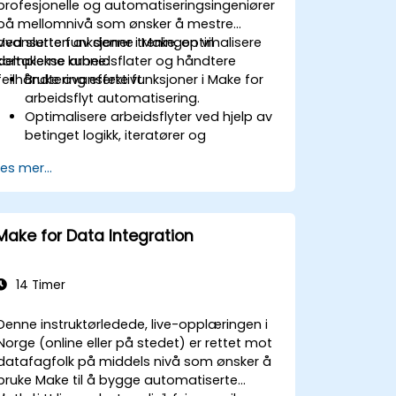
profesjonelle og automatiseringsingeniører
på mellomnivå som ønsker å mestre
avanserte funksjoner i Make, optimalisere
Ved slutten av denne treningen vil
komplekse arbeidsflater og håndtere
deltakerne kunne:
feilhåndtering effektivt.
Bruke avanserte funksjoner i Make for
arbeidsflyt automatisering.
Optimalisere arbeidsflyter ved hjelp av
betinget logikk, iteratører og
feilhåndtering.
Les mer...
Integrere flere programmer for sømløs
automatisering.
Overvåke og feilsøke arbeidsflyter for
maksimal effektivitet.
Make for Data Integration
Implementere beste praksis for å skale
løsninger for arbeidsflyt
automatisering.
14 Timer
Denne instruktørledede, live-opplæringen i
Norge (online eller på stedet) er rettet mot
datafagfolk på middels nivå som ønsker å
bruke Make til å bygge automatiserte