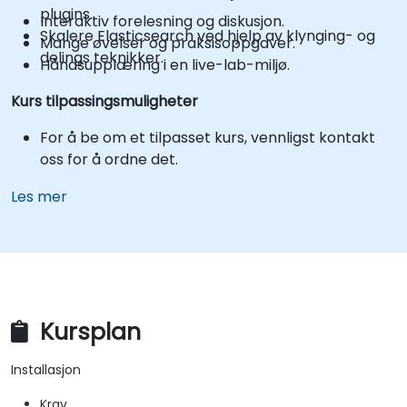
plugins.
Interaktiv forelesning og diskusjon.
Skalere Elasticsearch ved hjelp av klynging- og
Mange øvelser og praksisoppgaver.
delings teknikker.
Håndsupplæring i en live-lab-miljø.
Kurs tilpassingsmuligheter
For å be om et tilpasset kurs, vennligst kontakt
oss for å ordne det.
Les mer
Kursplan
Installasjon
Krav