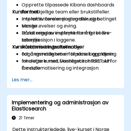
Opprette tilpassede Kibana dashboards
Kursformat
for forskjellige team eller brukstilfeller.
Implementere e-postvarsler og betinget
Interaktiv forelesning og diskusjon.
varsler.
Mange øvelser og øving.
Bruke regulære uttrykk for å forbedre
Håndtering av implementering i et live-
søkepresisjon i loggene.
labmiljø.
Kurskustomiseringsalternativer
Håndtere brukerroller og
adgangsrettigheter for sikre loggmiljøer.
For å anmode om en tilpasset opplæring
Interagere med Elasticsearch REST API
for dette kurset, vennligst kontakt oss for
for automatisering og integrasjon.
å avtale.
Les mer...
Implementering og administrasjon av
Elasticsearch
21 Timer
Dette instruktørledede, live-kurset i Norge