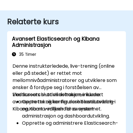
Relaterte kurs
Avansert Elasticsearch og Kibana
Administrasjon
35 Timer
Denne instruktørledede, live-trening (online
eller på stedet) er rettet mot
mellomnivåadministratorer og utviklere som
ønsker å fordype seg i forståelsen av
Elasticsearch-administrasjon, inkludert
Ved kursets slutt vil deltakerne kunne:
avanserte teknikker for dashboardutvikling i
Opprette og konfigurere Elasticsearch-
Kibana, samt vedlikehold av systemet.
og Kibana-miljøer for avansert
administrasjon og dashboardutvikling.
Opprette og administrere Elasticsearch-
indekser, mappinger og datamodeller.