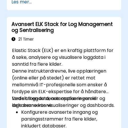
Les mer...
Utvikle avanserte spørringer og filtre for å
trekke ut verdifull innsikt fra
Elasticsearch-data.
Avansert ELK Stack for Log Management
Designe og bygge interaktive dashboards
og Sentralisering
i Kibana ved bruk av ulike
visualiseringstyper og teknikker.
21 Timer
Implementere beste praksiser for
Elastic Stack (ELK) er en kraftig plattform for
Elasticsearch- og Kibana-administrasjon,
å søke, analysere og visualisere loggdata i
optimalisering og feilsøking.
sanntid fra flere kilder.
Denne instruktørdrevne, live opplæringen
(online eller på stedet) er rettet mot
mellomnivå IT-profesjonelle som ønsker å
fordype sin ELK-ekspertise for å håndtere
fordelt loggdata, automatisere varsler og
Ved slutten av denne opplæringen vil
lage avanserte visualiseringer og dashboards.
deltakerne kunne:
Konfigurere avanserte inngang og
parsingsstrømmer fra flere kilder,
inkludert databaser.