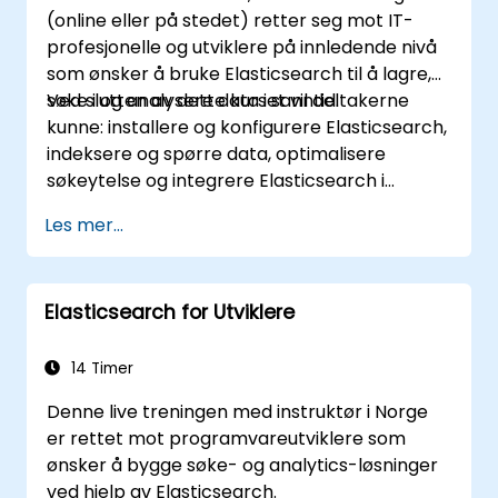
(online eller på stedet) retter seg mot IT-
profesjonelle og utviklere på innledende nivå
som ønsker å bruke Elasticsearch til å lagre,
søke i og analysere data i sanntid.
Ved slutten av dette kurset vil deltakerne
kunne: installere og konfigurere Elasticsearch,
indeksere og spørre data, optimalisere
søkeytelse og integrere Elasticsearch i
applikasjoner.
Les mer...
Elasticsearch for Utviklere
14 Timer
Denne live treningen med instruktør i Norge
er rettet mot programvareutviklere som
ønsker å bygge søke- og analytics-løsninger
ved hjelp av Elasticsearch.