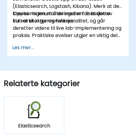
(Elasticsearch, Logstash, Kibana). Merk at det
kreves minimum 3 delegater for at dette
Opplæringen starter med en diskusjon av
kurset skal gjennomføres.
ELK-arkitektur og funksjonalitet, og går
deretter videre til live lab-implementering og
praksis. Praktiske øvelser utgjør en viktig del
av opplæringen og gir deltakerne en sjanse til
Les mer...
å omsette kunnskapen sin i praksis samtidig
som de får tilbakemelding på fremgangen.
Relaterte kategorier
Elasticsearch