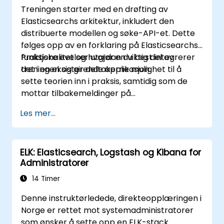
Treningen starter med en drøfting av
Elasticsearchs arkitektur, inkludert den
distribuerte modellen og søke-API-et. Dette
følges opp av en forklaring på Elasticsearchs
funksjonalitet og hvordan du best integrerer
Praktiske øvelser utgjør en viktig del av
det i en eksisterende applikasjon.
treningen og gir deltakerne mulighet til å
sette teorien inn i praksis, samtidig som de
mottar tilbakemeldinger på
implementeringen og framgangen sin.
Les mer...
ELK: Elasticsearch, Logstash og Kibana for
Administratorer
14 Timer
Denne instruktørledede, direkteopplæringen i
Norge er rettet mot systemadministratorer
som ønsker å sette opp en ELK-stack