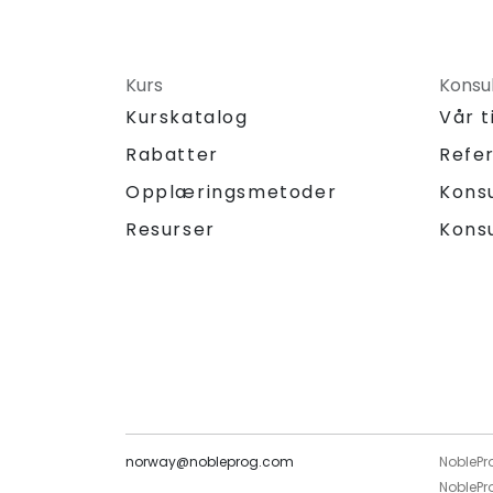
Kurs
Konsu
Kurskatalog
Vår 
Rabatter
Refe
Opplæringsmetoder
Kons
Resurser
Kons
norway@nobleprog.com
NoblePr
NoblePro