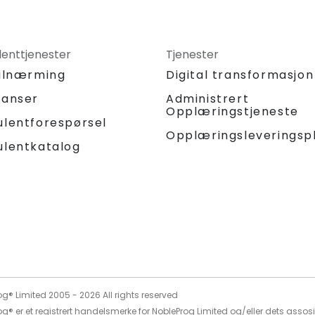
lenttjenester
Tjenester
tilnærming
Digital transformasjon
ranser
Administrert
Opplæringstjeneste
ulentforespørsel
Opplæringsleveringsp
ulentkatalog
og® Limited 2005 -
2026
All rights reserved
g® er et registrert handelsmerke for NobleProg Limited og/eller dets assos