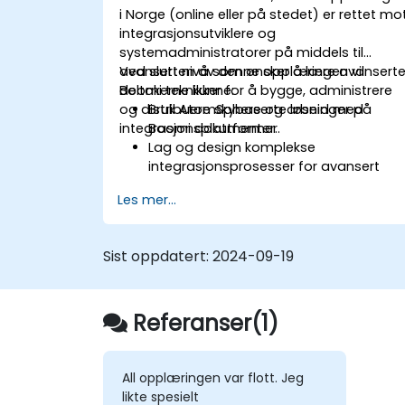
i Norge (online eller på stedet) er rettet mo
integrasjonsutviklere og
systemadministratorer på middels til
avansert nivå som ønsker å lære avansert
Ved slutten av denne opplæringen vil
Boomi teknikker for å bygge, administrere
deltakerne kunne:
og distribuere skybaserte løsninger på
Bruk AtomSphere og arbeid med
integrasjonsplattformer.
Boomi dokumenter.
Lag og design komplekse
integrasjonsprosesser for avansert
logikk og databehandling.
Les mer...
Administrer
distribusjonsintegrasjonsprosesser,
logging og rapportering.
Sist oppdatert:
2024-09-19
Fange opp og håndtere feil.
Bruk beste praksis og teknikker for
integrering med Boomi.
Referanser(1)
All opplæringen var flott. Jeg
likte spesielt