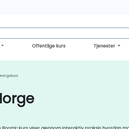
Offentlige kurs
Tjenester
eningskurs
Norge
live Boomi-kurs viser gjennom interaktiv praksis hvordan m