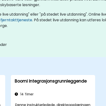
 skybaserte løsninger.
live utdanning" eller "på stedet live utdanning". Online li
,
fjerntakttjeneste
. På stedet live utdanning kan utføres l
orge.
ndør
Boomi Integrasjonsgrunnleggende
14 Timer
n
Denne instruktørledede, direkteopplæringen