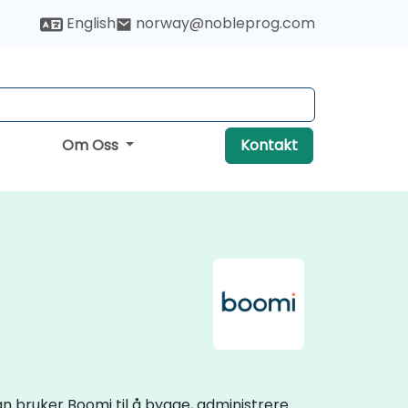
English
norway@nobleprog.com
Om Oss
Kontakt
an bruker Boomi til å bygge, administrere