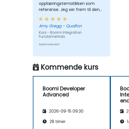
opplæringstematikken som
referanse. Jeg ser frem til den
avanserte opplæringen når vi er
klare.
Amy Gregg - Qualfon
Kurs - Boomi Integration
Fundamentals
Maskinoversatt
Kommende kurs
Boomi Developer
Bo
Advanced
Int
en
2026-09-15 09:30
2
28 timer
1