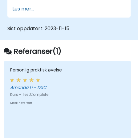
Lag sjekkpunkter, juster tester for flere
Les mer...
enheter og analyser testresultater.
Bruk TestComplete sine skriptutvidelser.
Sist oppdatert:
2023-11-15
Referanser(1)
Personlig praktisk øvelse
Amanda Li - DXC
Kurs - TestComplete
Maskinoversatt