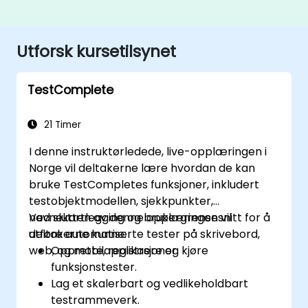
Utforsk kursetilsynet
TestComplete
21 Timer
I denne instruktørledede, live-opplæringen i
Norge vil deltakerne lære hvordan de kan
bruke TestCompletes funksjoner, inkludert
testobjektmodellen, sjekkpunkter,
navnekartlegging og brukergrensesnitt for å
Ved slutten av denne opplæringen vil
utføre automatiserte tester på skrivebord,
deltakerne kunne:
web, og mobilapplikasjoner.
Opprette, registrere og kjøre
funksjonstester.
Lag et skalerbart og vedlikeholdbart
testrammeverk.