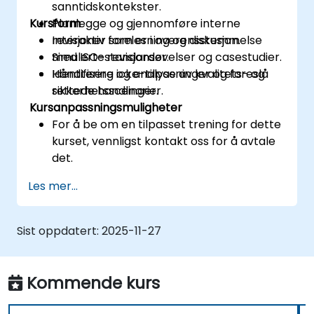
sanntidskontekster.
Kursform
Planlegge og gjennomføre interne
revisjoner som er i overensstemmelse
Interaktiv forelesning og diskusjon.
med ISO-standarder.
Simulerte revisjonsøvelser og casestudier.
Identifisere icke-tilpasninger og foreslå
Håndtering og analyse av kvalitets- og
rettede handlinger.
sikkerhetsscenarier.
Kursanpassningsmuligheter
For å be om en tilpasset trening for dette
kurset, vennligst kontakt oss for å avtale
det.
Les mer...
Sist oppdatert:
2025-11-27
Kommende kurs