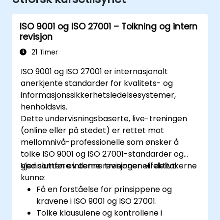
ISO 9001 og ISO 27001 – Tolkning og intern
revisjon
21 Timer
ISO 9001 og ISO 27001 er internasjonalt
anerkjente standarder for kvalitets- og
informasjonssikkerhetsledelsesystemer,
henholdsvis.
Dette undervisningsbaserte, live-treningen
(online eller på stedet) er rettet mot
mellomnivå-professionelle som ønsker å
tolke ISO 9001 og ISO 27001-standarder og
gjennomføre interne revisjoner effektivt.
Ved slutten av denne treningen vil deltakerne
kunne:
Få en forståelse for prinsippene og
kravene i ISO 9001 og ISO 27001.
Tolke klausulene og kontrollene i