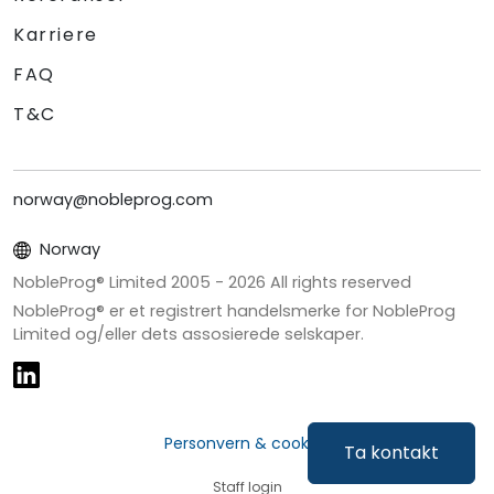
Karriere
FAQ
T&C
norway@nobleprog.com
Norway
NobleProg® Limited 2005 -
2026
All rights reserved
NobleProg® er et registrert handelsmerke for NobleProg
Limited og/eller dets assosierede selskaper.
Personvern & cookies
Ta kontakt
Staff login