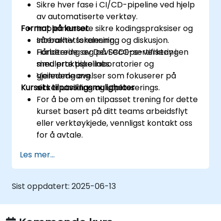
Sikre hver fase i CI/CD-pipeline ved hjelp
av automatiserte verktøy.
Format på kurset
Implementere sikre kodingspraksiser og
sårbarhetsskanning.
Interaktiv forelesning og diskusjon.
Forberede seg på ECDE-sertifiseringen
Håndtering av DevSecOps-verktøy i
med praktiske laboratorier og
simulerte pipelines.
gjennomgang.
Veiledede øvelser som fokuserer på
Kursets tilpassingsmuligheter
sikker utvikling og utplasserings.
For å be om en tilpasset trening for dette
kurset basert på ditt teams arbeidsflyt
eller verktøykjede, vennligst kontakt oss
for å avtale.
Les mer...
Sist oppdatert:
2025-06-13