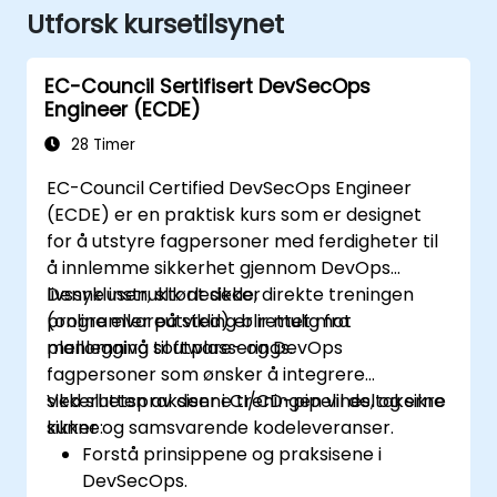
Utforsk kursetilsynet
EC-Council Sertifisert DevSecOps
Engineer (ECDE)
28 Timer
EC-Council Certified DevSecOps Engineer
(ECDE) er en praktisk kurs som er designet
for å utstyre fagpersoner med ferdigheter til
å innlemme sikkerhet gjennom DevOps
livssyklusen, slik at sikker
Denne instruktørledede, direkte treningen
programvareutvikling blir mulig fra
(online eller på sted) er rettet mot
planlegging til utplasserings.
mellomnivå software- og DevOps
fagpersoner som ønsker å integrere
sikkerhetspraksiser i CI/CD-pipelines, og sikre
Ved slutten av denne treningen vil deltakerne
sikker og samsvarende kodeleveranser.
kunne:
Forstå prinsippene og praksisene i
DevSecOps.