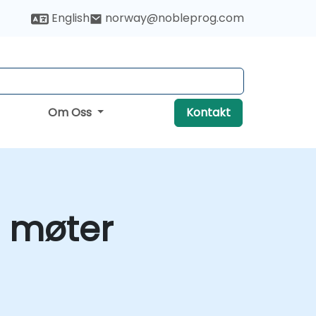
English
norway@nobleprog.com
Om Oss
Kontakt
e møter