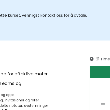
te kurset, vennligst kontakt oss for å avtale.
21 Time
de for effektive møter
ft Teams og
r og apps
, invitasjoner og roller
, delte notater, avstemninger