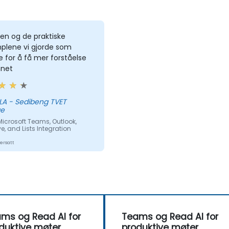
en og de praktiske
plene vi gjorde som
 for å få mer forståelse
net
ng TVET
ge
Microsoft Teams, Outlook,
e, and Lists Integration
ersatt
ms og Read AI for
Teams og Read AI for
duktive møter
produktive møter