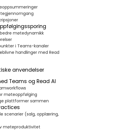
øteoppsummeringer
 møtegjennomgang
kripsjoner
oppfølgingssporing
forbedre møtedynamikk
ørelser
punkter i Teams-kanaler
teblivne handlinger med Read
tiske anvendelser
med Teams og Read AI
teamworkflows
or møteoppfølging
egge plattformer sammen
ractices
le scenarier (salg, opplæring,
av møteproduktivitet