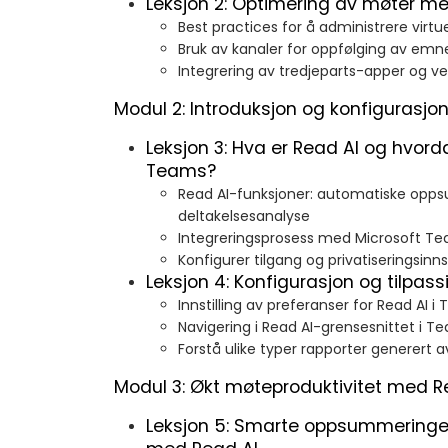
Leksjon 2: Optimering av møter 
Best practices for å administrere virtu
Bruk av kanaler for oppfølging av emne
Integrering av tredjeparts-apper og v
Modul 2: Introduksjon og konfigurasj
Leksjon 3: Hva er Read AI og hvor
Teams?
Read AI-funksjoner: automatiske oppsu
deltakelsesanalyse
Integreringsprosess med Microsoft T
Konfigurer tilgang og privatiseringsinnst
Leksjon 4: Konfigurasjon og tilpas
Innstilling av preferanser for Read AI
Navigering i Read AI-grensesnittet i T
Forstå ulike typer rapporter generert a
Modul 3: Økt møteproduktivitet med R
Leksjon 5: Smarte oppsummeringer