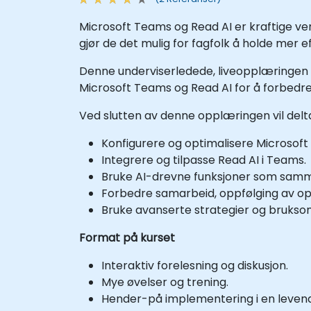
Microsoft Teams og Read AI er kraftige ve
gjør de det mulig for fagfolk å holde mer 
Denne underviserledede, liveopplæringen (
Microsoft Teams og Read AI for å forbedre 
Ved slutten av denne opplæringen vil del
Konfigurere og optimalisere Microsoft
Integrere og tilpasse Read AI i Teams.
Bruke AI-drevne funksjoner som samm
Forbedre samarbeid, oppfølging av op
Bruke avanserte strategier og brukso
Format på kurset
Interaktiv forelesning og diskusjon.
Mye øvelser og trening.
Hender-på implementering i en levend