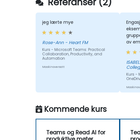
Referanser (2)
jeg lærte mye
Engasj
eksem
gruppe
av em
Rose-Ann - Heart FM
Kurs - Microsoft Teams: Practical
Collaboration, Productivity, and
Automation
ISABELLA - Sedibe
Colle
Maskinoversatt
Kurs - 
OneDriv
Maskinov
Kommende kurs
Teams og Read AI for
Tea
produktive møter
pro