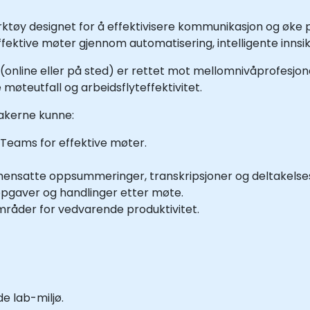
rktøy designet for å effektivisere kommunikasjon og øke 
effektive møter gjennom automatisering, intelligente inns
online eller på sted) er rettet mot mellomnivåprofesjon
møteutfall og arbeidsflyteffektivitet.
takerne kunne:
 Teams for effektive møter.
ensatte oppsummeringer, transkripsjoner og deltakelse
pgaver og handlinger etter møte.
mråder for vedvarende produktivitet.
e lab-miljø.