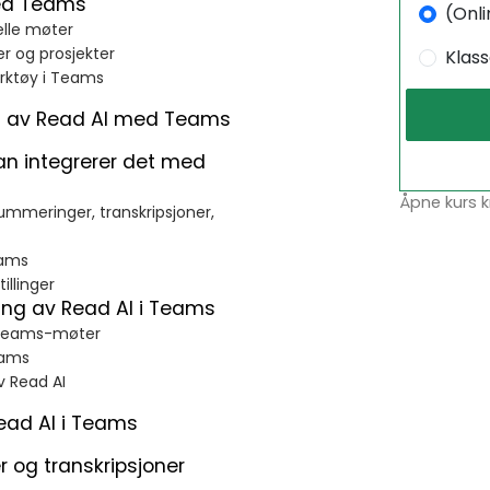
med Teams
(Onli
elle møter
r og prosjekter
Klas
erktøy i Teams
on av Read AI med Teams
dan integrerer det med
Åpne kurs k
mmeringer, transkripsjoner,
eams
illinger
sing av Read AI i Teams
 i Teams-møter
eams
v Read AI
ead AI i Teams
 og transkripsjoner