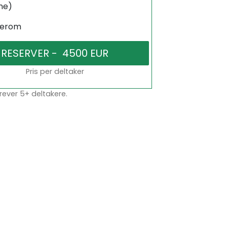
ne)
serom
Pris per deltaker
rever 5+ deltakere.