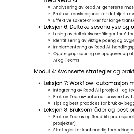
med Read AI
Analysering av Read AI-genererte m
Bruk av transkripsjoner for detaljert
Effektive søketeknikker for lange trans
Leksjon 6: Deltakelsesanalyse og 
Lesing av deltakelsesmålinger for å 
Identifisering av viktige poeng og avgj
Implementering av Read AI-handlings
Oppfølgingssporing av oppgaver og u
AI og Teams
Modul 4: Avanserte strategier og prak
Leksjon 7: Workflow-automasjon 
Integrering av Read AI i prosjekt- og 
Bruk av Teams-automasjonsverktøy f
Tips og best practices for bruk av b
Leksjon 8: Bruksområder og best p
Bruk av Teams og Read AI i profesjonel
prosjekter)
Strategier for kontinuerlig forbedring 