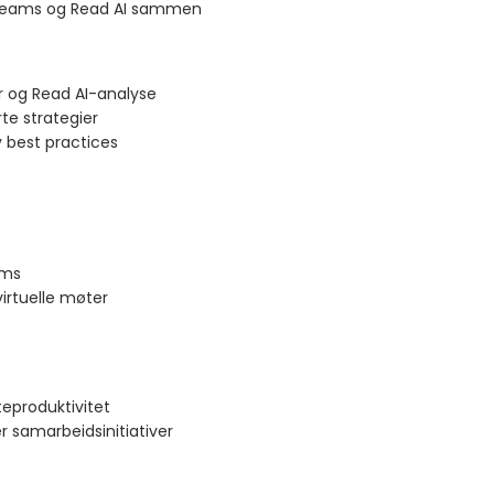
r Teams og Read AI sammen
r og Read AI-analyse
te strategier
 best practices
ams
virtuelle møter
eproduktivitet
 samarbeidsinitiativer