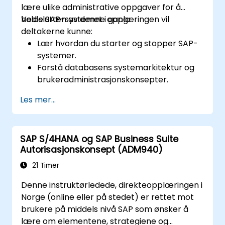
lære ulike administrative oppgaver for å
holde SAP-systemet i gang.
Ved slutten av denne opplæringen vil
deltakerne kunne:
Lær hvordan du starter og stopper SAP-
systemer.
Forstå databasens systemarkitektur og
brukeradministrasjonskonsepter.
Konfigurer systemer og lag RFC-
Les mer...
destinasjoner.
Planlegg og overvåk bakgrunnsjobber.
SAP S/4HANA og SAP Business Suite
Autorisasjonskonsept (ADM940)
21 Timer
Denne instruktørledede, direkteopplæringen i
Norge (online eller på stedet) er rettet mot
brukere på middels nivå SAP som ønsker å
lære om elementene, strategiene og