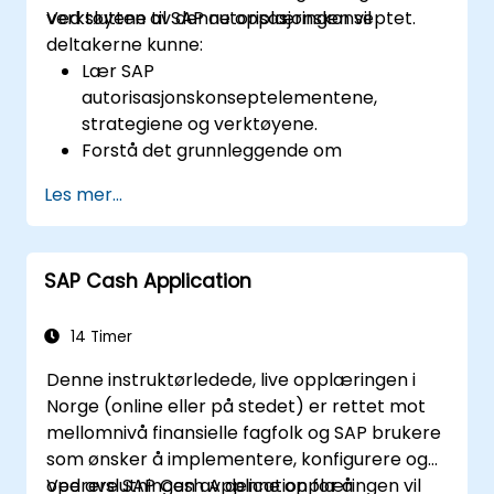
verktøyene til SAP autorisasjonskonseptet.
Ved slutten av denne opplæringen vil
deltakerne kunne:
Lær SAP
autorisasjonskonseptelementene,
strategiene og verktøyene.
Forstå det grunnleggende om
rollevedlikehold.
Les mer...
Bruk rollevedlikehold til å opprette og
tildele autorisasjoner.
SAP Cash Application
14 Timer
Denne instruktørledede, live opplæringen i
Norge (online eller på stedet) er rettet mot
mellomnivå finansielle fagfolk og SAP brukere
som ønsker å implementere, konfigurere og
operere SAP Cash Application for å
Ved avslutningen av denne opplæringen vil