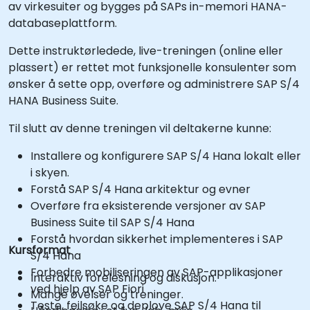
av virkesuiter og bygges på SAPs in-memori HANA-
databaseplattform.
Dette instruktørledede, live-treningen (online eller
plassert) er rettet mot funksjonelle konsulenter som
ønsker å sette opp, overføre og administrere SAP S/4
HANA Business Suite.
Til slutt av denne treningen vil deltakerne kunne:
Installere og konfigurere SAP S/4 Hana lokalt eller
i skyen.
Forstå SAP S/4 Hana arkitektur og evner
Overføre fra eksisterende versjoner av SAP
Business Suite til SAP S/4 Hana
Forstå hvordan sikkerhet implementeres i SAP
Kursformat
S/4 Hana
Forbedre mobiliseringen av SAP-applikasjoner
Interaktiv forelesning og diskusjon.
ved hjelp av SAP Fiori
Mange øvelser og treninger.
Teste, feilsøke og deploye SAP S/4 Hana til