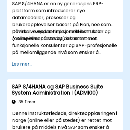
SAP S/4HANA er en ny generasjons ERP-
plattform som introduserer nye
datamodeller, prosesser og
brukeropplevelser basert på Fiori, noe som
påvirker hvordan funksjonelle kontroller og
Denne live opplæringen med instruktør
AIS implementeres og dokumenteres.
(online eller på stedet) er rettet mot
funksjonelle konsulenter og SAP-profesjonelle
på mellomliggende nivå som ønsker å
integrere AIS- og kontrollopplevelser i
Les mer...
FI/MM/SD/BP-prosessene, designe og teste
kontroller, samt produsere revisjonsklart
bevis.
SAP S/4HANA og SAP Business Suite
System Administration I (ADM100)
35 Timer
Denne instruktørledede, direkteopplæringen i
Norge (online eller på stedet) er rettet mot
brukere på middels nivå SAP som ønsker å