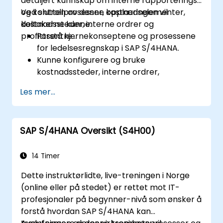
detaljert kunnskap om interne rapporterings-
og kontrollprosesser, kostnadselementer,
Ved slutten av denne opplæringen vil
kostnadssteder, interne ordrer og
deltakerne kunne:
profittsentre .
Forstå kjernekonseptene og prosessene
for ledelsesregnskap i SAP S/4HANA.
Kunne konfigurere og bruke
kostnadssteder, interne ordrer,
resultatenheter og lønnsomhetsanalyse.
Les mer...
Få ferdigheter i å bruke SAP Fiori-apper
for økonomi- og
administrasjonsregnskapsrapportering.
SAP S/4HANA Oversikt (S4H00)
14 Timer
Dette instruktørlidte, live-treningen i Norge
(online eller på stedet) er rettet mot IT-
profesjonaler på begynner-nivå som ønsker å
forstå hvordan SAP S/4HANA kan