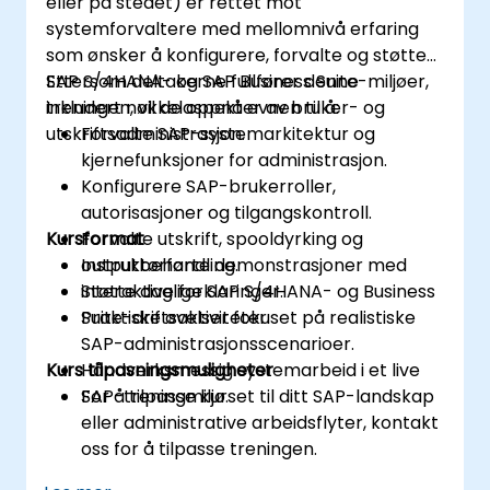
eller på stedet) er rettet mot
systemforvaltere med mellomnivå erfaring
som ønsker å konfigurere, forvalte og støtte
SAP S/4HANA- og SAP Business Suite-miljøer,
Ettersom deltakerne fullfører denne
inkludert nøkkelaspekter av bruker- og
treningen, vil de oppnå evnen til å:
utskriftsadministrasjon.
Forvalte SAP-systemarkitektur og
kjernefunksjoner for administrasjon.
Konfigurere SAP-brukerroller,
autorisasjoner og tilgangskontroll.
Kursformat
Forvalte utskrift, spooldyrking og
outputbehandling.
Instruktørførte demonstrasjoner med
Støtte daglige SAP S/4HANA- og Business
interaktive forklaringer.
Suite-driftsaktiviteter.
Praktiske øvelser fokuset på realistiske
SAP-administrasjonsscenarioer.
Kurs tilpasningsmuligheter
Håndverksmessig systemarbeid i et live
SAP-treningmiljø.
For å tilpasse kurset til ditt SAP-landskap
eller administrative arbeidsflyter, kontakt
oss for å tilpasse treningen.