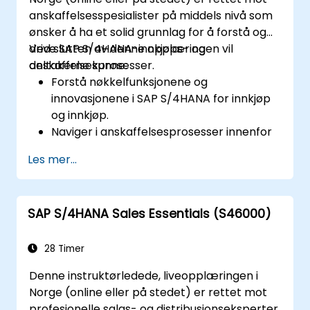
Analyser produksjonsdata og generer
anskaffelsesspesialister på middels nivå som
rapporter for beslutningstaking ved hjelp
ønsker å ha et solid grunnlag for å forstå og
av SAP S/4HANA-verktøy.
drive SAP S/4HANA-innkjøps- og
Ved slutten av denne opplæringen vil
anskaffelsesprosesser.
deltakerne kunne:
Forstå nøkkelfunksjonene og
innovasjonene i SAP S/4HANA for innkjøp
og innkjøp.
Naviger i anskaffelsesprosesser innenfor
SAP S/4HANA, inkludert lager- og
Les mer...
forbruksbaserte anskaffelser.
Administrer innkjøpsrelaterte stamdata,
inkludert material- og
SAP S/4HANA Sales Essentials (S46000)
leverandørstamposter.
Utfør innkjøpsprosesser som
innkjøpsrekvisisjoner, innkjøpsordrer og
28 Timer
varemottak.
Denne instruktørledede, liveopplæringen i
Analyser innkjøpsdata ved å bruke SAP
Norge (online eller på stedet) er rettet mot
Fiori-apper og innkjøpsrelaterte KPIer.
profesjonelle salgs- og distribusjonseksperter