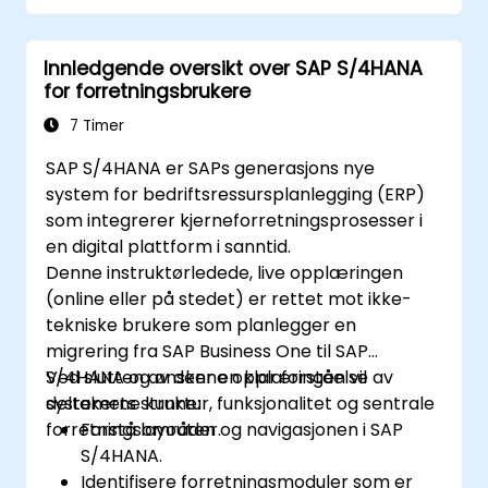
funksjoner.
Få praktisk erfaring med SAP IBPs
Innledgende oversikt over SAP S/4HANA
brukergrensesnitt og verktøy.
for forretningsbrukere
7 Timer
SAP S/4HANA er SAPs generasjons nye
system for bedriftsressursplanlegging (ERP)
som integrerer kjerneforretningsprosesser i
en digital plattform i sanntid.
Denne instruktørledede, live opplæringen
(online eller på stedet) er rettet mot ikke-
tekniske brukere som planlegger en
migrering fra SAP Business One til SAP
S/4HANA og ønsker en klar forståelse av
Ved slutten av denne opplæringen vil
systemets struktur, funksjonalitet og sentrale
deltakerne kunne:
forretningsområder.
Forstå layouten og navigasjonen i SAP
S/4HANA.
Identifisere forretningsmoduler som er