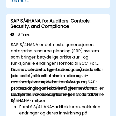
Les mer...
SAP S/4HANA for Auditors: Controls,
Security, and Compliance
16 Timer
SAP S/4HANA er det neste generasjonens
enterprise resource planning (ERP) system
som bringer betydelige arkitektur- og
funksjonelle endringer i forhold til ECC. For
revisorer er det avgjørende å meistre dets
Denne veiledede, live-trekningen (online eller
kontroller, sikkerhetsfunksjoner og
på stedet) er rettet mot mellomnivå-
overholdelsesaspekter for å forsikre
revisorer, overholdelsesansvarlige og SAP-
risikostyring og effektivitet i interne kontroller.
professionals som ønsker å gjennomføre
revisjoner, vurdere og teste kontroller i SAP
Ved slutten av denne treningen vil deltakerne
S/4HANA-miljøer.
kunne:
Forstå S/4HANA-arkitekturen, nøkkelen
endringer og deres innvirkning på