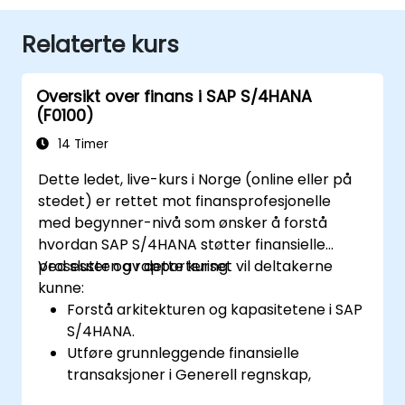
Relaterte kurs
Oversikt over finans i SAP S/4HANA
(F0100)
14 Timer
Dette ledet, live-kurs i Norge (online eller på
stedet) er rettet mot finansprofesjonelle
med begynner-nivå som ønsker å forstå
hvordan SAP S/4HANA støtter finansielle
prosesser og rapportering.
Ved slutten av dette kurset vil deltakerne
kunne:
Forstå arkitekturen og kapasitetene i SAP
S/4HANA.
Utføre grunnleggende finansielle
transaksjoner i Generell regnskap,
Leverandørregnskap og Kunde-regnskap.