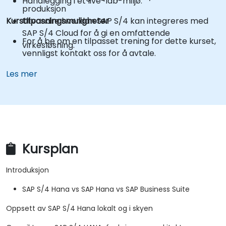
Håndlegging i et live-lab-miljø.
produksjon
Kurstilpasningsmuligheter
Utvandre hvordan SAP S/4 kan integreres med
SAP S/4 Cloud for å gi en omfattende
For å be om en tilpasset trening for dette kurset,
virkesløsning.
vennligst kontakt oss for å avtale.
Les mer
Kursplan
Introduksjon
SAP S/4 Hana vs SAP Hana vs SAP Business Suite
Oppsett av SAP S/4 Hana lokalt og i skyen