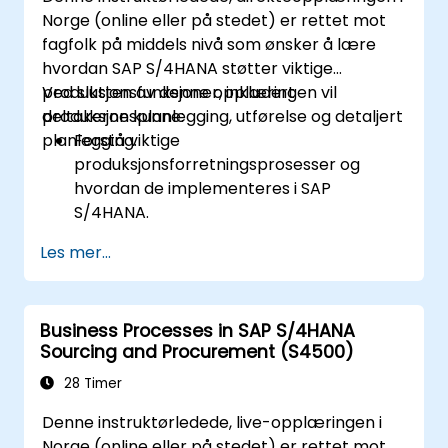
Norge (online eller på stedet) er rettet mot
fagfolk på middels nivå som ønsker å lære
hvordan SAP S/4HANA støtter viktige
produksjonsfunksjoner, inkludert
Ved slutten av denne opplæringen vil
produksjonsplanlegging, utførelse og detaljert
deltakerne kunne:
planlegging.
Forstå viktige
produksjonsforretningsprosesser og
hvordan de implementeres i SAP
S/4HANA.
Administrer stamdata relatert til
Les mer...
produksjon, for eksempel stykkliste,
arbeidssentre og produksjonsversjoner.
Utfør produksjonsplanlegging,
Business Processes in SAP S/4HANA
materialbehovsplanlegging og
Sourcing and Procurement (S4500)
kapasitetsplanlegging i SAP S/4HANA.
Utføre og overvåke produksjonsordrer,
28 Timer
inkludert kvalitetsstyring og kontroll på
Denne instruktørledede, live-opplæringen i
butikkgulvet.
Norge (online eller på stedet) er rettet mot