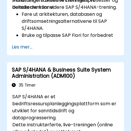
transformere deres virksomhetsprosesser og
Avslutningen av denne treningen, vil
berede dem for videre SAP S/4HANA-trening.
deltakerne kunne:
Føre ut arkitekturen, databasen og
driftsomsetningsalternativene til SAP
S/4HANA.
Bruke og tilpasse SAP Fiori for forbedret
brukeropplevelse.
Les mer...
Identifisere nøkkelspesifikke
prosessforbedringer i finans, logistikk og
andre moduler.
SAP S/4HANA & Business Suite System
Føre ut integrasjon, analyse og fremtidige
Administration (ADM100)
innovasjoner for å støtte SAP-
implementeringer.
35 Timer
SAP S/4HANA er et
bedriftsressursplanleggingsplattform som er
utviklet for sanntidsdrift og
dataprogressering.
Dette instruktørførte, live-treningen (online