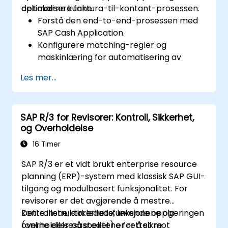
optimalisere faktura-til-kontant-prosessen.
deltakerne kunne:
Forstå den end-to-end-prosessen med
SAP Cash Application.
Konfigurere matching-regler og
maskinlæring for automatisering av
betalinger.
Les mer...
Integrere SAP Cash Application med SAP
S/4HANA komponenter.
Overvåke, analysere og optimalisere
SAP R/3 for Revisorer: Kontroll, Sikkerhet,
ytelsen til kontantapplikasjonen.
og Overholdelse
16 Timer
SAP R/3 er et vidt brukt enterprise resource
planning (ERP)-system med klassisk SAP GUI-
tilgang og modulbasert funksjonalitet. For
revisorer er det avgjørende å mestre
kontrollene, sikkerhetsfunksjonene og
Dette instruktørledede, levende opplæringen
overholdelsesaspektene for å sikre
(online eller på stedet) er rettet mot