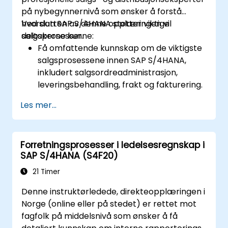
på nybegynnernivå som ønsker å forstå
hvordan SAP S/4HANA støtter viktige
Ved slutten av denne opplæringen vil
salgsprosesser.
deltakerne kunne:
Få omfattende kunnskap om de viktigste
salgsprosessene innen SAP S/4HANA,
inkludert salgsordreadministrasjon,
leveringsbehandling, frakt og fakturering.
Lær hvordan du oppretter og
Les mer...
administrerer salgsdokumenter som
salgsordrer, tilbud og returer, og forstår
hvordan du konfigurerer ulike
Forretningsprosesser i ledelsesregnskap i
dokumenttyper og varekategorier.
SAP S/4HANA (S4F20)
Administrer fakturering og fakturering.
Lær å bruke innebygde analyser i SAP
21 Timer
S/4HANA for å overvåke og forbedre
Denne instruktørledede, direkteopplæringen i
salgsytelsen ved å bruke
Norge (online eller på stedet) er rettet mot
standardrapporter og KPIer.
fagfolk på middelsnivå som ønsker å få