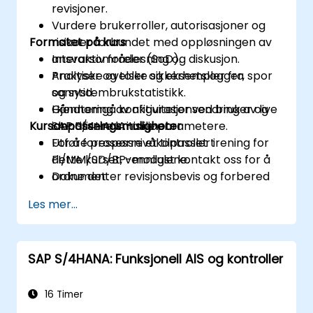
revisjoner.
Vurdere brukerroller, autorisasjoner og
Formatet på kurs
risikoer forbundet med oppløsningen av
ansvarsområder (SoD).
Interaktiv forelesning og diskusjon.
Analyser og tolke sikkerhetslogger, spor
Praktiske øvelser og eksempler fra
og systembrukstatistikk.
sanntid.
Gjennomgå konfigurasjonsendringer og
Håndtering av aktiviteter ved bruk av live
Kursanpassningsmuligheter
identifisere kritiske parametere.
SAP S/4HANA-miljøer.
Utføre prosessnivåkontroller i
For å forespørre et tilpasset trening for
FI/MM/SD/BP-modulene.
dette kurset, vennligst kontakt oss for å
Dokumenter revisjonsbevis og forbered
ordne det.
strukturerte revisjonsrapporter.
Les mer...
SAP S/4HANA: Funksjonell AIS og kontroller
16 Timer