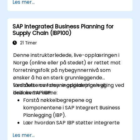
Les mer...
Arbeide med kostsentre, inntektscenter
og interne ordrer.
Forstå de integrerte finansielle
SAP Integrated Business Planning for
planleggingsprosesser i SAP S/4HANA.
Supply Chain (IBP100)
Utføre grunnleggende finansielle
oppgaver, inkludert avslutning,
21 Timer
rapportering og analyse i SAP S/4HANA.
Denne instruktørledede, live-opplæringen i
Norge (online eller på stedet) er rettet mot
forretningsfolk på nybegynnernivå som
ønsker å ha en sterk grunnleggende
forståelse av forsyningskjedeplanlegging ved
Ved slutten av denne opplæringen vil
bruk av SAP IBP.
deltakerne kunne:
Forstå nøkkelbegrepene og
komponentene i SAP Integrert Business
Planlegging (IBP).
Lær hvordan SAP IBP støtter integrerte
forsyningskjedeplanleggingsprosesser.
Les mer...
Utforsk ulike moduler i SAP IBP og deres