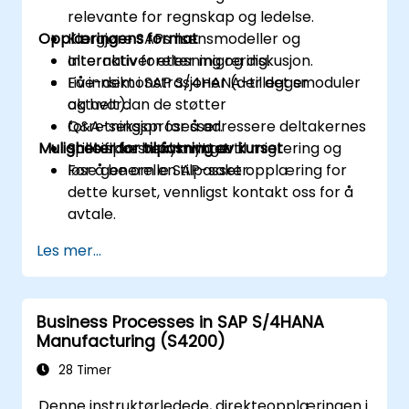
relevante for regnskap og ledelse.
Opplæringens format
Klargjøre SAPs lisensmodeller og
alternativer etter migrering.
Interaktiv forelesning og diskusjon.
Få innsikt i SAP S/4HANA-tilleggsmoduler
Live-demonstrasjoner (der det er
og hvordan de støtter
aktuelt).
forretningsprosesser.
Q&A-seksjon for å adressere deltakernes
Muligheter for tilpasning av kurset
Stille spørsmål knyttet til migrering og
spesifikke bekymringer.
løse generelle SAP-saker.
For å be om en tilpasset opplæring for
dette kurset, vennligst kontakt oss for å
avtale.
Les mer...
Business Processes in SAP S/4HANA
Manufacturing (S4200)
28 Timer
Denne instruktørledede, direkteopplæringen i