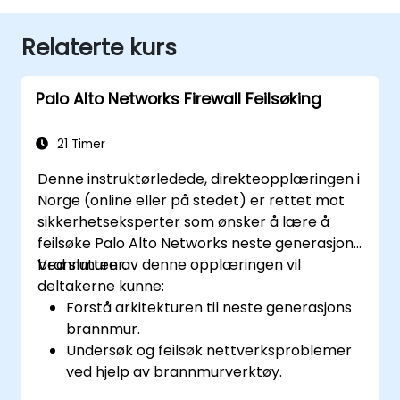
Relaterte kurs
Palo Alto Networks Firewall Feilsøking
21 Timer
Denne instruktørledede, direkteopplæringen i
Norge (online eller på stedet) er rettet mot
sikkerhetseksperter som ønsker å lære å
feilsøke Palo Alto Networks neste generasjons
brannmurer.
Ved slutten av denne opplæringen vil
deltakerne kunne:
Forstå arkitekturen til neste generasjons
brannmur.
Undersøk og feilsøk nettverksproblemer
ved hjelp av brannmurverktøy.
Analyser avanserte logger for å løse